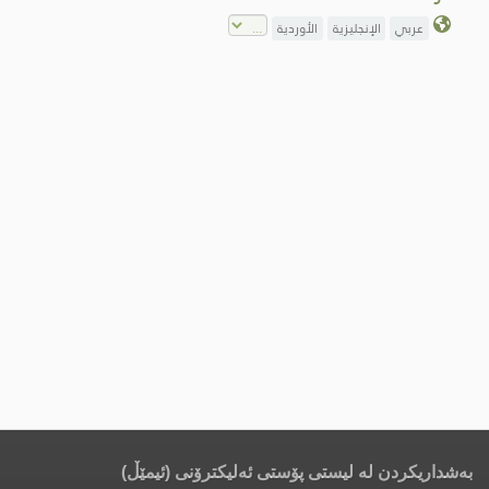
عربي
الإنجليزية
الأوردية
بەشداریکردن لە لیستی پۆستی ئەلیکترۆنی (ئیمێڵ)