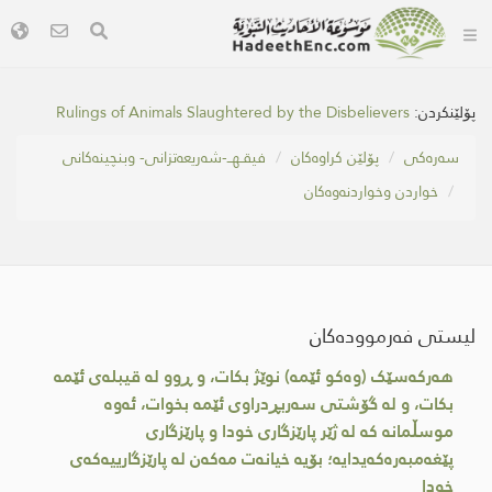
پۆلێنکردن:
Rulings of Animals Slaughtered by the Disbelievers
سه‌ره‌كی
پۆلێن کراوەکان
فیقـهــ-شەریعەتزانی- وبنچینەکانی
خواردن وخواردنەوەكان
لیستی فەرموودەکان
هەرکەسێک (وەكو ئێمە) نوێژ بکات، و ڕوو لە قیبلەی ئێمە
بکات، و لە گۆشتی سەربڕدراوی ئێمە بخوات، ئەوە
موسڵمانە کە لە ژێر پارێزگاری خودا و پارێزگاری
پێغەمبەرەکەیدایە؛ بۆیە خیانەت مەكەن لە پارێزگارییەکەی
خودا