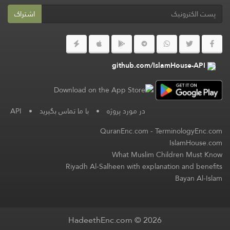
اشتراک
github.com/IslamHouse-API
در مورد پروژه
•
با ما تماس بگیرید
•
API
QuranEnc.com
-
TerminologyEnc.com
IslamHouse.com
What Muslim Children Must Know
Riyadh Al-Salheen with explanation and benefits
Bayan Al-Islam
HadeethEnc.com © 2026