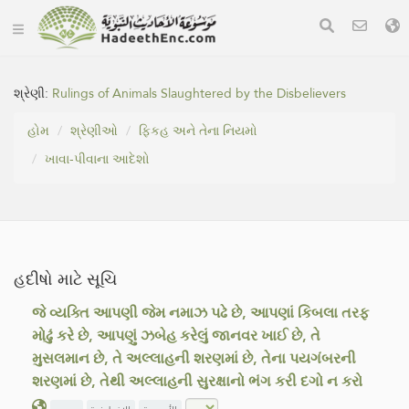
શ્રેણી:
Rulings of Animals Slaughtered by the Disbelievers
હોમ
શ્રેણીઓ
ફિકહ અને તેના નિયમો
ખાવા-પીવાના આદેશો
હદીષો માટે સૂચિ
જે વ્યક્તિ આપણી જેમ નમાઝ પઢે છે, આપણાં કિબલા તરફ
મોઢું કરે છે, આપણું ઝબેહ કરેલું જાનવર ખાઈ છે, તે
મુસલમાન છે, તે અલ્લાહની શરણમાં છે, તેના પયગંબરની
શરણમાં છે, તેથી અલ્લાહની સુરક્ષાનો ભંગ કરી દગો ન કરો