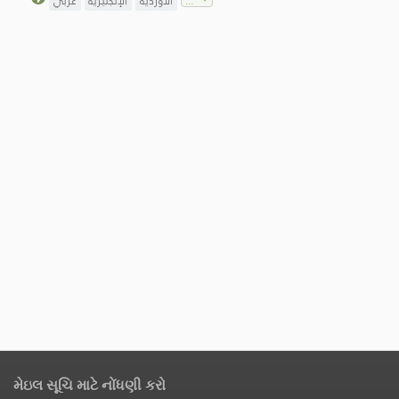
الأوردية
الإنجليزية
عربي
મેઇલ સૂચિ માટે નોંધણી કરો