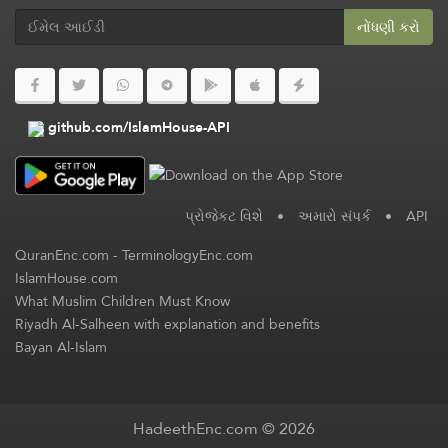
નોંધણી કરો
github.com/IslamHouse-API
પ્રોજેકટ વિશે
•
અમારો સંપર્ક
•
API
QuranEnc.com
-
TerminologyEnc.com
IslamHouse.com
What Muslim Children Must Know
Riyadh Al-Salheen with explanation and benefits
Bayan Al-Islam
HadeethEnc.com © 2026