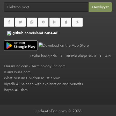
Qeydiyyat
github.com/IslamHouse-API
Layihə haqqında
•
Bizimlə əlaqə saxla
•
API
QuranEnc.com
-
TerminologyEnc.com
IslamHouse.com
What Muslim Children Must Know
Riyadh Al-Salheen with explanation and benefits
Bayan Al-Islam
HadeethEnc.com © 2026