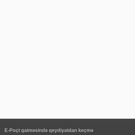
E-Poçt qaiməsində qeydiyatdan keçmə