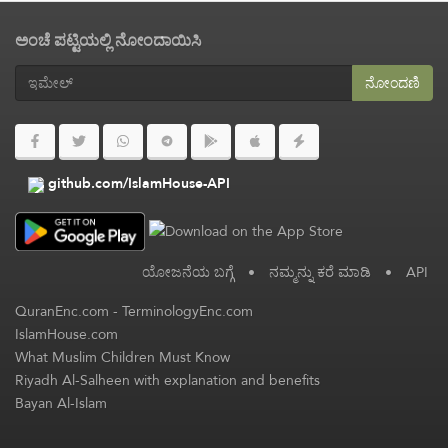
ಅಂಚೆ ಪಟ್ಟಿಯಲ್ಲಿ ನೋಂದಾಯಿಸಿ
ನೋಂದಣಿ
github.com/IslamHouse-API
ಯೋಜನೆಯ ಬಗ್ಗೆ
•
ನಮ್ಮನ್ನು ಕರೆ ಮಾಡಿ
•
API
QuranEnc.com
-
TerminologyEnc.com
IslamHouse.com
What Muslim Children Must Know
Riyadh Al-Salheen with explanation and benefits
Bayan Al-Islam