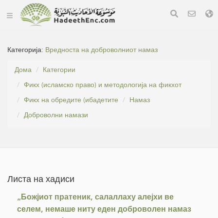
Категорија:
Вредноста на доброволниот намаз
Дома
Категории
Фикх (исламско право) и методологија на фикхот
Фикх на обредите (ибадетите
Намаз
Доброволни намази
Листа на хадиси
„Божјиот пратеник, салаллаху алејхи ве
селем, немаше ниту еден доброволен намаз