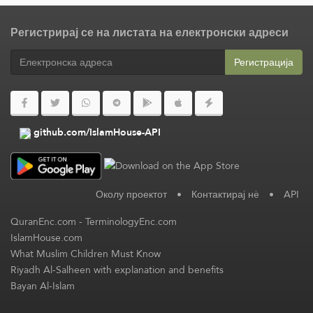
Регистрирај се на листата на електронски адреси
Регистрација
github.com/IslamHouse-API
Околу проектот
•
Контактирај нè
•
API
QuranEnc.com
-
TerminologyEnc.com
IslamHouse.com
What Muslim Children Must Know
Riyadh Al-Salheen with explanation and benefits
Bayan Al-Islam