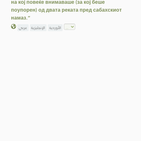
на кој повеќе внимаваше (за кој беше
поупорен) од двата реката пред сабахскиот
намаз.“
الأوردية
الإنجليزية
عربي