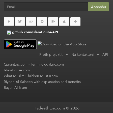
Abonohu
github.com/IslamHouse-API
Rreth projektit
•
Na kontaktoni
•
API
QuranEnc.com
-
TerminologyEnc.com
IslamHouse.com
What Muslim Children Must Know
Riyadh Al-Salheen with explanation and benefits
Bayan Al-Islam
HadeethEnc.com © 2026