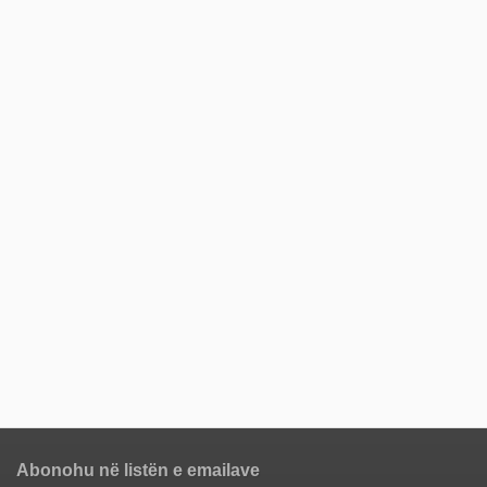
Abonohu në listën e emailave