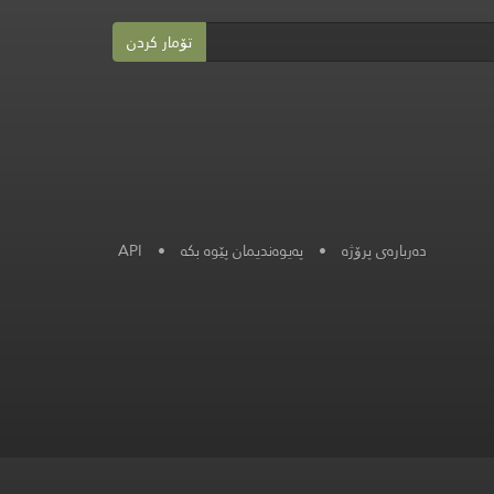
تۆمار کردن
API
•
پەیوەندیمان پێوە بکە
•
دەربارەی پرۆژە