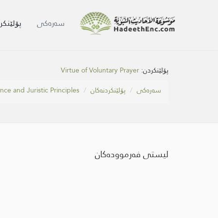
سه‌ره‌كی
پۆلێنکر
Virtue of Voluntary Prayer
پۆلێنکردن:
nce and Juristic Principles
پۆلێنکردنەکان
سه‌ره‌كی
لیستی فەرموودەکان