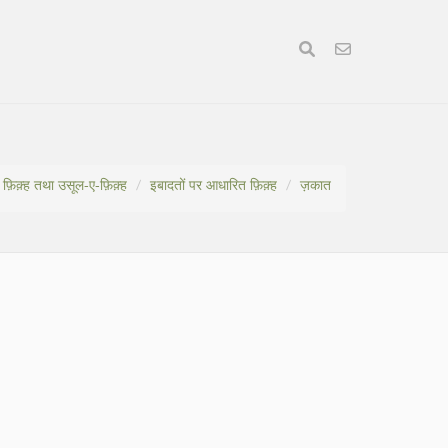
फ़िक़्ह तथा उसूल-ए-फ़िक़्ह
इबादतों पर आधारित फ़िक़्ह
ज़कात