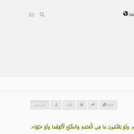
غة
التشكيل
-
+
PDF
ِ، وَلَوْ يَعْلَمُونَ مَا فِي الْعَتَمَةِ وَالصُّبْحِ لَأَتَوْهُمَا وَلَوْ حَبْوًا»
.