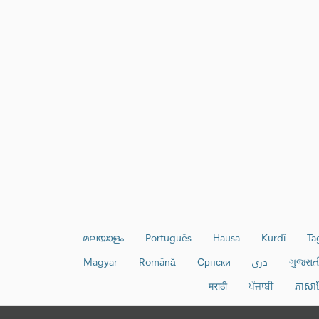
മലയാളം
Português
Hausa
Kurdî
Ta
ગુજરાત
دری
Српски
Română
Magyar
मराठी
ਪੰਜਾਬੀ
ភាសាខ្