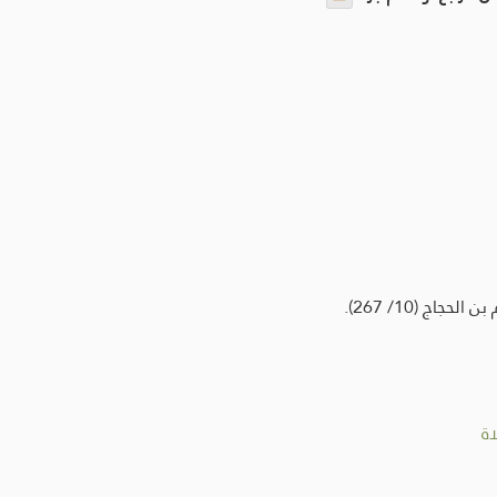
ج (10/ 267).
ة