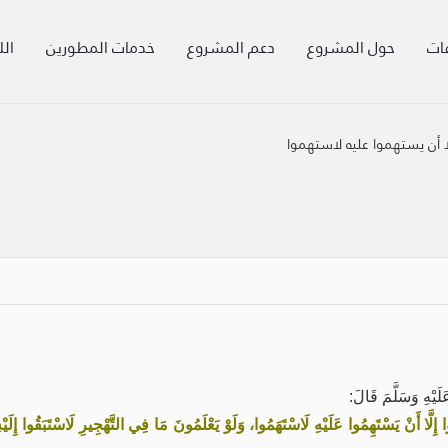
ات
حول المشروع
دعم المشروع
خدمات المطورين
الل
لا أن يستهموا عليه لاستهموا
يْهِ وَسَلَّمَ قَالَ:
إِلَّا أَنْ يَسْتَهِمُوا عَلَيْهِ لَاسْتَهَمُوا، وَلَوْ يَعْلَمُونَ مَا فِي التَّهْجِيرِ لَاسْتَبَقُوا إِلَيْه