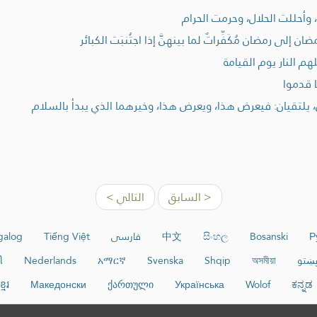
وأحللت الحلال، وحرمت الحرام
لى رمضان مُكَفِّراتٌ لما بينهنَّ إذا اجتُنبَت الكبائر
فلهم النار يوم القيامة
 قدموا
، يلتقيان: فيعرض هذا، ويعرض هذا، وخيرهما الذي يبدأ بالسلام
< السابق
التالي >
Р
Bosanski
සිංහල
中文
فارسی
Tiếng Việt
galog
ښتو
অসমীয়া
Shqip
Svenska
አማርኛ
Nederlands
ી
មែរ
Македонски
ქართული
Українська
Wolof
ಕನ್ನಡ