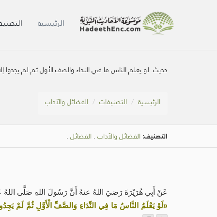
الرئيسية
التصنيف
حديث:
لو يعلم الناس ما في النداء والصف الأول ثم لم يجدوا إ
الرئيسية
التصنيفات
الفضائل والآداب
التصنيف:
الفضائل والآداب
.
الفضائل
.
عَنْ أَبِي هُرَيْرَةَ رَضيَ اللهُ عنهُ أَنَّ رَسُولَ اللهِ صَلَّى اللهُ عَلَ
«لَوْ يَعْلَمُ النَّاسُ مَا فِي النِّدَاءِ وَالصَّفِّ الْأَوَّلِ ثُمَّ لَمْ يَجِدُوا 