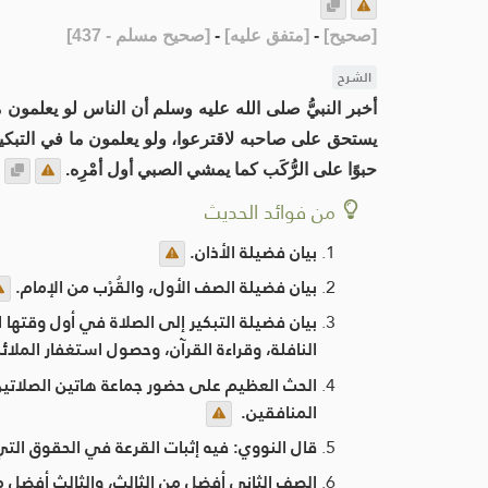
[
صحيح
]
-
[
متفق عليه
]
-
[
صحيح مسلم - 437
]
الشرح
أخبر النبيُّ صلى الله عليه وسلم أن الناس لو يعلمون م
يستحق على صاحبه لاقترعوا، ولو يعلمون ما في التبكير 
حبوًا على الرُّكَب كما يمشي الصبي أول أمْرِه.
من فوائد الحديث
بيان فضيلة الأذان.
بيان فضيلة الصف الأول، والقُرْب من الإمام.
بيان فضيلة التبكير إلى الصلاة في أول وقتها ا
النافلة، وقراءة القرآن، وحصول استغفار الملائك
الحث العظيم على حضور جماعة هاتين الصلاتين،
المنافقين. ‏
قال النووي: فيه إثبات القرعة في الحقوق التي ي
الصف الثاني أفضل من الثالث، والثالث أفضل من 