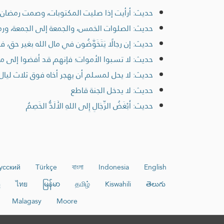
حديث: أرأيت إذا صليت المكتوبات، وصمت رمضان، 
حديث: الصلوات الخمس، والجمعة إلى الجمعة، ورمضان إ
حديث: إن رجالًا يَتَخَوَّضُون في مال الله بغير حق، 
حديث: لا تسبوا الأموات؛ فإنهم قد أفضوا إلى ما
حديث: لا يحل لمسلم أن يهجر أخاه فوق ثلاث ليال
حديث: لا يدخل الجنة قاطع
حديث: أَبْغَضُ الرِّجَالِ إِلى اللهِ الأَلَدُّ الخَصِمُ
усский
Türkçe
বাংলা
Indonesia
English
తెలుగు
Kiswahili
தமிழ்
မြန်မာ
ไทย
پ
Malagasy
Moore