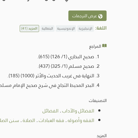
عرض الترجمات
اللغة:
الإنجليزية
الإندونيسية
البنغالية
المزيد
(41)
المراجع
صحيح البخاري (1/ 126) (615).
صحيح مسلم (1/ 325) (437).
النهاية في غريب الحديث والأثر (1000) (185).
البحر المحيط الثجاج في شرح صحيح الإمام مسلم بن الحجا
التصنيفات
الفضائل والآداب
.
الفضائل
الفقه وأصوله
.
فقه العبادات
.
الصلاة
.
سنن الصلا
المزيد