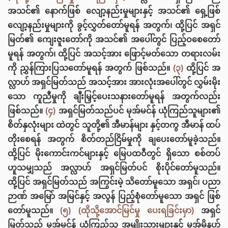
အသင်၏ နောက်ဖြစ် လျော့နည်းမှုများနှင့် အသင်၏ ရှေ့ဖြစ်
လျော့နည်းမှုများကို ခွင့်လွှတ်တော်မူရန် အတွက်၊ ထို့ပြင် အရှင်
မြတ်၏ ကျေးဇူးတော်ကို အသင်၏ အပေါ်တွင် ပြည့်ဝစေတော်
မူရန် အတွက်၊ ထို့ပြင် အသင့်အား ဖြောင့်မတ်သော တရားလမ်း
ကို ညွှန်ကြားပြသတော်မူရန် အတွက် ဖြစ်သည်။
(၃)
ထို့ပြင် အ
လ္လာဟ် အရှင်မြတ်သည် အသင့်အား အားလုံးအပေါ်တွင် လွှမ်းမိုး
သော ကူညီမှုကို ချီးမြှင့်ပေးသနားတော်မူရန် အတွက်လည်း
ဖြစ်သည်။
(၄)
အရှင်မြတ်သည်ပင် မုအ်မင်န် ယုံကြည်သူများ၏
စိတ်နှလုံးများ ထဲတွင် သူတို့၏ အီမာန်များ နှင့်တကွ အီမာန် ထပ်
တိုးစေရန် အတွက် စိတ်တည်ငြိမ်မှုကို ချပေးတော်မူခဲ့သည်။
ထို့ပြင် မိုးကောင်းကင်များနှင့် မြေပထဝီတွင် ရှိသော စစ်တပ်
ဟူသမျှသည် အလ္လာဟ် အရှင်မြတ်ပင် စိုးပိုင်တော်မူသည်။
ထို့ပြင် အရှင်မြတ်သည် အကြွင်းမဲ့ သိတော်မူသော အရှင်၊ ပညာ
ဉာဏ် အမြော် အမြင်နှင့် အလွန် ပြည့်စုံတော်မူသော အရှင် ဖြစ်
တော်မူသည်။
(၅)
(ထိုသို့အောင်မြင်မှု ပေးရခြင်းမှာ)
အရှင်
မြတ်သည် မုအ်မင်န် ယုံကြည်သူ အမျိုးသားများနှင့် မုအ်မိနဟ်