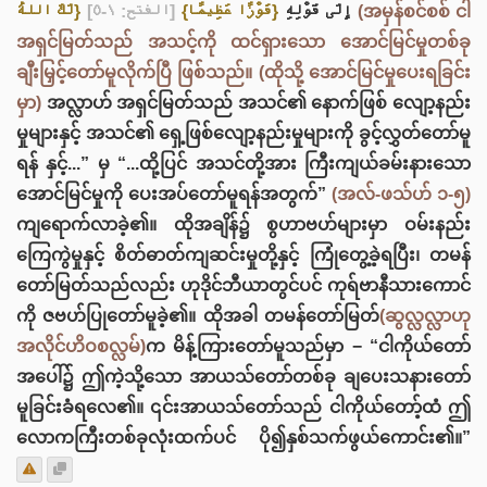
لَكَ اللهُ}
[الفتح: ١-٥]
{فَوْزًا عَظِيمًا}
إِلَى قَوْلِهِ
(အမှန်စင်စစ် ငါ
အရှင်မြတ်သည် အသင့်ကို ထင်ရှားသော အောင်မြင်မှုတစ်ခု
ချီးမြှင့်တော်မူလိုက်ပြီ ဖြစ်သည်။ (ထိုသို့ အောင်မြင်မှုပေးရခြင်း
မှာ)
အလ္လာဟ် အရှင်မြတ်သည် အသင်၏ နောက်ဖြစ် လျော့နည်း
မှုများနှင့် အသင်၏ ရှေ့ဖြစ်လျော့နည်းမှုများကို ခွင့်လွှတ်တော်မူ
ရန် နှင့်...” မှ “...ထို့ပြင် အသင်တို့အား ကြီးကျယ်ခမ်းနားသော
အောင်မြင်မှုကို ပေးအပ်တော်မူရန်အတွက်”
(အလ်-ဖသ်ဟ် ၁-၅)
ကျရောက်လာခဲ့၏။ ထိုအချိန်၌ စွဟာဗဟ်များမှာ ဝမ်းနည်း
ကြေကွဲမှုနှင့် စိတ်ဓာတ်ကျဆင်းမှုတို့နှင့် ကြုံတွေ့ခဲ့ရပြီး၊ တမန်
တော်မြတ်သည်လည်း ဟုဒိုင်ဘီယာတွင်ပင် ကုရ်ဗာနီသားကောင်
ကို ဇ‌ဗဟ်ပြုတော်မူခဲ့၏။ ထိုအခါ တမန်တော်မြတ်
(ဆွလ္လလ္လာဟု
အလိုင်ဟိဝစလ္လမ်)
က မိန့်ကြားတော်မူသည်မှာ − “ငါကိုယ်တော်
အပေါ်၌ ဤကဲ့သို့သော အာယသ်တော်တစ်ခု ချပေးသနားတော်
မူခြင်းခံရလေ၏။ ၎င်းအာယသ်တော်သည် ငါကိုယ်တော့်ထံ ဤ
လောကကြီးတစ်ခုလုံးထက်ပင် ပို၍နှစ်သက်ဖွယ်ကောင်း၏။”