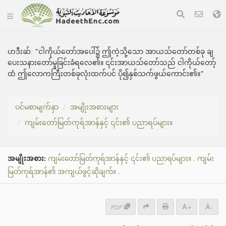
ဟဒီးဆ်:
“ငါကိုယ်တော်အပေါ်၌ ဤကဲ့သို့သော အာယသ်တော်တစ်ခု ချ
ပေးသနားတော်မူခြင်းခံရလေ၏။ ၎င်းအာယသ်တော်သည် ငါကိုယ်တော့်
ထံ ဤလောကကြီးတစ်ခုလုံးထက်ပင် ပို၍နှစ်သက်ဖွယ်ကောင်း၏။”
ပင်မစာမျက်နှာ
အမျိုးအစားများ
ကျမ်းတော်မြတ်ကုရ်အာန်နှင့် ၎င်း၏ ပညာရပ်များ။
အမျိုးအစား:
ကျမ်းတော်မြတ်ကုရ်အာန်နှင့် ၎င်း၏ ပညာရပ်များ။
.
ကျမ်း
မြတ်ကုရ်အာန်၏ အကျယ်ဖွင့်ဆိုချက်။
.
PDF
+
-