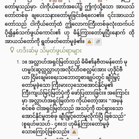
တော်မူသည်မှာ- ငါကိုယ်တော်အပေါ်၌ ဤကဲ့သို့သော အာယသ်
တော်တစ်ခု ချပေးသနားတော်မူခြင်းခံရလေ၏။ ၎င်းအာယသ်
တော်သည် ငါကိုယ်တော့်ထံ ဤလောကကြီးတစ်ခုလုံးထက်ပင်
ပို၍နှစ်သက်ဖွယ်ကောင်း၏ ဟု မိန့်ကြားတော်မူပြီးနောက် ထို
အာယသ်တော်ကို ရွတ်ဖတ်တော်မူခဲ့၏။
ဟဒီးဆ်မှ သိမှတ်ဖွယ်ရာများ
၁။ အလ္လာဟ်အရှင်မြတ်သည် မိမိ၏နဗီတမန်တော် မု
ဟမ္မဒ်(ဆွလ္လလ္လာဟုအလိုင်ဟိဝစလ္လမ်)အား ဟုဒိုင်ဗီ
ယာ ငြိမ်းချမ်းရေးသဘောတူစာချုပ်တွင် ချီးမြှင့်
တော်မူခဲ့သော ကြီးမားလှသောအောင်နိုင်မှု၏
ကြီးကျယ်မြင့်မြတ်ပုံကို ဖော်ပြထားခြင်း။ အကြောင်း
မှာ အလ္လာဟ်အရှင်မြတ်က ကိုယ်တော့်အား “အမှန်
စင်စစ် ငါအရှင်မြတ်သည် အသင့်ကို ထင်ရှားသော
အောင်နိုင်မှုတစ်ခု ချီးမြှင့်တော်မူလိုက်ပြီ ဖြစ်သည်”
(စူရဟ်ဖသဟ် - ၄၈း၁) ဟုမိန့်ကြားတော်မူခဲ့
သောကြောင့်ဖြစ်သည်။