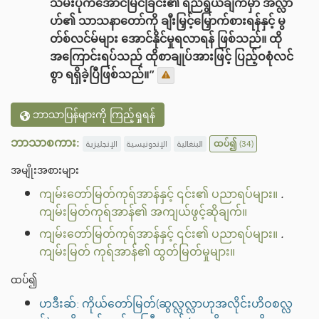
သိမ်းပိုက်အောင်မြင်ခြင်း၏ ရည်ရွယ်ချက်မှာ အလ္လာ
ဟ်၏ သာသနာတော်ကို ချီးမြှင့်မြှောက်စားရန်နှင့် မွ
တ်စ်လင်မ်များ အောင်နိုင်မှုရလာရန် ဖြစ်သည်။ ထို
အကြောင်းရပ်သည် ထိုစာချုပ်အားဖြင့် ပြည့်ဝစုံလင်
စွာ ရရှိခဲ့ပြီဖြစ်သည်။”
ဘာသာပြန်များကို ကြည့်ရှုရန်
ဘာသာစကား:
الإنجليزية
الإندونيسية
البنغالية
ထပ်၍
(34)
အမျိုးအစားများ
ကျမ်းတော်မြတ်ကုရ်အာန်နှင့် ၎င်း၏ ပညာရပ်များ။
.
ကျမ်းမြတ်ကုရ်အာန်၏ အကျယ်ဖွင့်ဆိုချက်။
ကျမ်းတော်မြတ်ကုရ်အာန်နှင့် ၎င်း၏ ပညာရပ်များ။
.
ကျမ်းမြတ် ကုရ်အာန်၏ ထွတ်မြတ်မှုများ။
ထပ်၍
ဟဒီးဆ်: ကိုယ်တော်မြတ်(ဆွလ္လလ္လာဟုအလိုင်းဟိဝစလ္လ