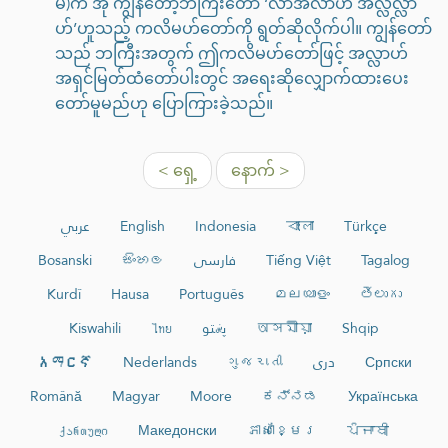
မ်)က အို ကျွန်တော့်ဘကြီးတော် ‘လာအိလာဟ အိလ္လလ္လာ
ဟ်’ဟူသည့် ကလိမဟ်တော်ကို ရွတ်ဆိုလိုက်ပါ။ ကျွန်တော်
သည် ဘကြီးအတွက် ဤကလိမဟ်တော်ဖြင့် အလ္လာဟ်
အရှင်မြတ်ထံတော်ပါးတွင် အရေးဆိုလျှောက်ထားပေး
တော်မူမည်ဟု ပြောကြားခဲ့သည်။
< ရှေ့
နောက် >
عربي
English
Indonesia
বাংলা
Türkçe
Bosanski
සිංහල
فارسی
Tiếng Việt
Tagalog
Kurdî
Hausa
Português
മലയാളം
తెలుగు
Kiswahili
ไทย
پښتو
অসমীয়া
Shqip
አማርኛ
Nederlands
ગુજરાતી
دری
Српски
Română
Magyar
Moore
ಕನ್ನಡ
Українська
ქართული
Македонски
ភាសាខ្មែរ
ਪੰਜਾਬੀ