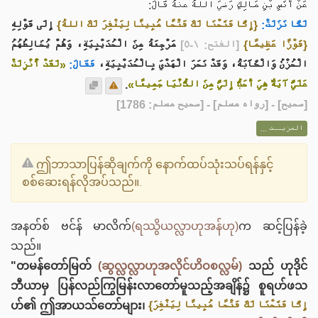
عَنْ أَنَسِ بْنِ مَالِكٍ رَضيَ اللهُ عنهُ قَالَ:
لَمَّا نَزَلَتْ:
{إِنَّا فَتَحْنَا لَكَ فَتْحًا مُبِينًا لِيَغْفِرَ لَكَ اللهُ}
إِلَى قَوْلِهِ
{فَوْزًا عَظِيمًا}
[الفتح: ١-٥]
مَرْجِعَهُ مِنَ الْحُدَيْبِيَةِ، وَهُمْ يُخَالِطُهُمُ
الْحُزْنُ وَالْكَآبَةُ، وَقَدْ نَحَرَ الْهَدْيَ بِالْحُدَيْبِيَةِ،
فَقَالَ:
«لَقَدْ أُنْزِلَتْ
.
عَلَيَّ آيَةٌ هِيَ أَحَبُّ إِلَيَّ مِنَ الدُّنْيَا جَمِيعًا»
] - [رواه مسلم] - [صحيح مسلم: 1786]
صحيح
[
المزيــد ...
ဤဘာသာပြန်ဆိုချက်ကို နောက်ထပ်သုံးသပ်ရန်နှင့်
စစ်ဆေးရန်လိုအပ်သည်။.
အနတ်စ် ဗင်န် မာလိက်
(ရဿွိယလ္လာဟုအန်ဟု)
က ဆင့်ပြန်ခဲ့
သည်။
"တမန်တော်မြတ်
(ဆွလ္လလ္လာဟုအလိုင်ဟိဝစလ္လမ်)
သည် ဟုဒိုင်
ဘီယာမှ ပြန်လည်ကြွမြန်းလာတော်မူသည့်အချိန်၌ စူရဟ်ဖသ
ဟ်၏ ဤအာယသ်တော်များ၊
{إِنَّا فَتَحْنَا لَكَ فَتْحًا مُبِينًا لِيَغْفِرَ