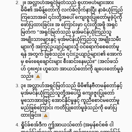
၂။ အလ္လာဟ်အရှင်မြတ်သည် စွဟာဗဟ်များအား
မိမိ၏ အမိန့်တော်ကို လက်ခံလိုက်နာပြီး နာခံယုံကြည်
ကြသောအခါ ၎င်းတို့အပေါ် ကျေးဇူးပြုတော်မူခဲ့ပုံကို
ဖော်ပြထားခြင်း။ အ ကြောင်းမှာ ၎င်းတို့အဖို့ အရှင်
မြတ်က “အရှင်မြတ်သည် မုအ်မင်န်ယုံကြည်သူ
အမျိုးသားများနှင့် မုအ်မင်န်ယုံကြည်သူ အမျိုးသမီး
များကို အကြင်ဥယျာဉ်များသို့ ဝင်ရောက်စေတော်မူ
ရန် အတွက် ဖြစ်သည်။ ၎င်း(ဥယျာဉ်များ)၏ အောက်
မှ စမ်းရေချောင်းများ စီးဆင်းနေမည်။” (အလ်ဖသ်
ဟ် ၄၈း၅)။ ဟူသော အာယသ်တော်ကို ချပေးတော်မူခဲ့
သည်။
၃။ အလ္လာဟ်အရှင်မြတ်သည် မိမိ၏နဗီတမန်တော်နှင့်
မုအ်မင်န်ယုံကြည်သူတို့အပေါ်၌ ကျေးဇူးပြုတော်
မူ‌သောအားဖြင့် အောင်နိုင်မှုနှင့် ကူညီစောင်မတော်မူ
မည်ဖြစ်ကြောင်း ကတိပြုတော်မူခဲ့သည်ကို ဖော်ပြ
ထားခြင်း။
ရှိုင်ခ်စအ်ဒီက ဤအာယသ်တော် {အမှန်စင်စစ် ငါ