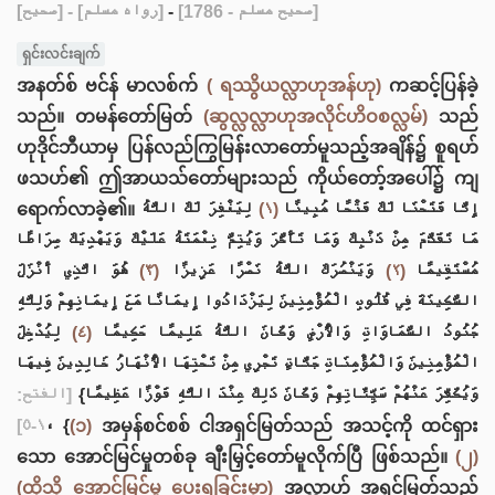
[صحيح]
- [رواه مسلم]
-
[صحيح مسلم - 1786]
ရှင်းလင်းချက်
အနတ်စ် ဗင်န် မာလစ်က်
( ရဿွိယလ္လာဟုအန်ဟု)
ကဆင့်ပြန်ခဲ့
သည်။ တမန်တော်မြတ်
(ဆွလ္လလ္လာဟုအလိုင်ဟိဝစလ္လမ်)
သည်
ဟုဒိုင်ဘီယာမှ ပြန်လည်ကြွမြန်းလာတော်မူသည့်အချိန်၌ စူရဟ်
ဖသဟ်၏ ဤအာယသ်တော်များသည် ကိုယ်‌တော့်အပေါ်၌ ကျ
لِيَغْفِرَ لَكَ اللَّهُ
(١)
ရောက်လာခဲ့၏။ إِنَّا فَتَحْنَا لَكَ فَتْحًا مُبِينًا
مَا تَقَدَّمَ مِنْ ذَنْبِكَ وَمَا تَأَخَّرَ وَيُتِمَّ نِعْمَتَهُ عَلَيْكَ وَيَهْدِيَكَ صِرَاطًا
هُوَ الَّذِي أَنْزَلَ
(٣)
وَيَنْصُرَكَ اللَّهُ نَصْرًا عَزِيزًا
(٢)
مُسْتَقِيمًا
السَّكِينَةَ فِي قُلُوبِ الْمُؤْمِنِينَ لِيَزْدَادُوا إِيمَانًا مَعَ إِيمَانِهِمْ وَلِلَّهِ
لِيُدْخِلَ
(٤)
جُنُودُ السَّمَاوَاتِ وَالْأَرْضِ وَكَانَ اللَّهُ عَلِيمًا حَكِيمًا
الْمُؤْمِنِينَ وَالْمُؤْمِنَاتِ جَنَّاتٍ تَجْرِي مِنْ تَحْتِهَا الْأَنْهَارُ خَالِدِينَ فِيهَا
وَيُكَفِّرَ عَنْهُمْ سَيِّئَاتِهِمْ وَكَانَ ذَلِكَ عِنْدَ اللَّهِ فَوْزًا عَظِيمًا}
[الفتح:
١-٥]
، {
(၁)
အမှန်စင်စစ် ငါအရှင်မြတ်သည် အသင့်ကို ထင်ရှား
သော အောင်မြင်မှုတစ်ခု ချီးမြှင့်တော်မူလိုက်ပြီ ဖြစ်သည်။
(၂)
(ထိုသို့ အောင်မြင်မှု ပေးရခြင်းမှာ)
အလ္လာဟ် အရှင်မြတ်သည်