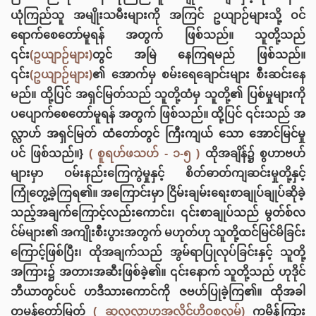
ယုံကြည်သူ အမျိုးသမီးများကို အကြင် ဥယျာဉ်များသို့ ဝင်
ရောက်စေတော်မူရန် အတွက် ဖြစ်သည်။ သူတို့သည်
၎င်း
(ဥယျာဉ်များ)
တွင် အမြဲ နေကြရမည် ဖြစ်သည်။
၎င်း
(ဥယျာဉ်များ)
၏ အောက်မှ စမ်းရေချောင်းများ စီးဆင်းနေ
မည်။ ထို့ပြင် အရှင်မြတ်သည် သူတို့ထံမှ သူတို့၏ ပြစ်မှုများကို
ပပျောက်စေတော်မူရန် အတွက် ဖြစ်သည်။ ထို့ပြင် ၎င်းသည် အ
လ္လာဟ် အရှင်မြတ် ထံတော်တွင် ကြီးကျယ် သော အောင်မြင်မှု
ပင် ဖြစ်သည်။}
( စူရဟ်ဖသဟ် - ၁-၅ )
ထိုအချိန်၌ စွဟာဗဟ်
များမှာ ဝမ်းနည်းကြေကွဲမှုနှင့် စိတ်ဓာတ်ကျဆင်းမှုတို့နှင့်
ကြုံတွေ့ခဲ့ကြရ၏။ အကြောင်းမှာ ငြိမ်းချမ်းရေးစာချုပ်ချုပ်ဆိုခဲ့
သည့်အချက်ကြောင့်လည်းကောင်း၊ ၎င်းစာချုပ်သည် မွတ်စ်လ
င်မ်များ၏ အကျိုးစီးပွားအတွက် မဟုတ်ဟု သူတို့ထင်မြင်မိခြင်း
ကြောင့်ဖြစ်ပြီး၊ ထိုအချက်သည် အွမ်ရာပြုလုပ်ခြင်းနှင့် သူတို့
အကြား၌ အတားအဆီးဖြစ်ခဲ့၏။ ၎င်းနောက် သူတို့သည် ဟုဒိုင်
ဘီယာတွင်ပင် ဟဒီသားကောင်ကို ဇ‌ဗဟ်ပြုခဲ့ကြ၏။ ထိုအခါ
တမန်တော်မြတ်
( ဆွလ္လလ္လာဟုအလိုင်ဟိဝစလ္လမ်)
ကမိန့်ကြား