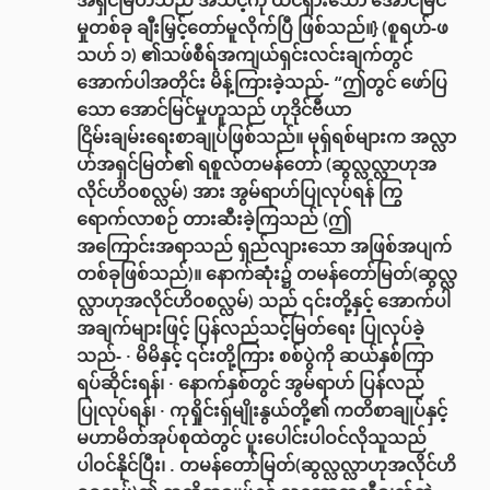
အရှင်မြတ်သည် အသင့်ကို ထင်ရှားသော အောင်မြင်
မှုတစ်ခု ချီးမြှင့်တော်မူလိုက်ပြီ ဖြစ်သည်။} (စူရဟ်-ဖ
သဟ် ၁) ၏သဖ်စီရ်အကျယ်ရှင်းလင်းချက်တွင်
အောက်ပါအတိုင်း မိန့်ကြားခဲ့သည်- “ဤတွင် ဖော်ပြ
သော အောင်မြင်မှုဟူသည် ဟုဒိုင်ဗီယာ
ငြိမ်းချမ်းရေးစာချုပ်ဖြစ်သည်။ မုရှ်ရစ်များက အလ္လာ
ဟ်အရှင်မြတ်၏ ရစူလ်တမန်တော် (ဆွလ္လလ္လာဟုအ
လိုင်ဟိဝစလ္လမ်) အား အွမ်ရာဟ်ပြုလုပ်ရန် ကြွ
ရောက်လာစဉ် တားဆီးခဲ့ကြသည် (ဤ
အကြောင်းအရာသည် ရှည်လျားသော အဖြစ်အပျက်
တစ်ခုဖြစ်သည်)။ နောက်ဆုံး၌ တမန်တော်မြတ်(ဆွလ္လ
လ္လာဟုအလိုင်ဟိဝစလ္လမ်) သည် ၎င်းတို့နှင့် အောက်ပါ
အချက်များဖြင့် ပြန်လည်သင့်မြတ်ရေး ပြုလုပ်ခဲ့
သည်- · မိမိနှင့် ၎င်းတို့ကြား စစ်ပွဲကို ဆယ်နှစ်ကြာ
ရပ်ဆိုင်းရန်၊ · နောက်နှစ်တွင် အွမ်ရာဟ် ပြန်လည်
ပြုလုပ်ရန်၊ · ကုရှိုင်းရှ်မျိုးနွယ်တို့၏ ကတိစာချုပ်နှင့်
မဟာမိတ်အုပ်စုထဲတွင် ပူးပေါင်းပါဝင်လိုသူသည်
ပါဝင်နိုင်ပြီး၊ . တမန်တော်မြတ်(ဆွလ္လလ္လာဟုအလိုင်ဟိ