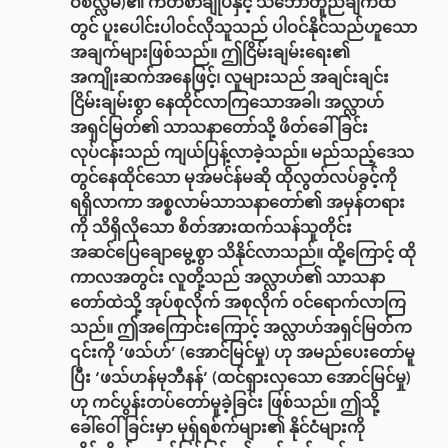
ဝစလ္လမ်)၏ ကတိစာချုပ်နှင့် သဘောတူညီချက်ထဲ
တွင် ပူးပေါင်းပါဝင်လိုသူသည် ပါဝင်နိုင်သည်ဟူသော
အချက်များဖြစ်သည်။ ဤငြိမ်းချမ်းရေး၏
အကျိုးဆက်အနေဖြင့်၊ လူများသည် အချင်းချင်း
ငြိမ်းချမ်းစွာ နေထိုင်လာကြသောအခါ၊ အလ္လာဟ်
အရှင်မြတ်၏ သာသနာတော်သို့ ဖိတ်ခေါ်ခြင်း
လုပ်ငန်းသည် ကျယ်ပြန့်လာခဲ့သည်။ မည်သည့်ဒေသ
တွင်နေထိုင်သော မုအ်မင်န်မဆို ထိုလွတ်လပ်ခွင့်ကို
ရရှိလာကာ အစ္စလာမ်သာသနာတော်၏ အမှန်တရား
ကို သိရှိလိုသော စိတ်အားထက်သန်သူတိုင်း
အဆင်ပြေချောမွေ့စွာ သိနိုင်လာသည်။ ထို့ကြောင့် ထို
ကာလအတွင်း လူတို့သည် အလ္လာဟ်၏ သာသနာ
တော်ထဲသို့ အုပ်စုလိုက် အစုလိုက် ဝင်ရောက်လာကြ
သည်။ ဤအကြောင်းကြောင့် အလ္လာဟ်အရှင်မြတ်က
၎င်းကို ‘ဖသ်ဟ်’ (အောင်မြင်မှု) ဟု အမည်ပေးတော်မူ
ပြီး ‘ဖသ်ဟန်မုဘီနန်’ (ထင်ရှားလှသော အောင်မြင်မှု)
ဟု ကင်ပွန်းတပ်တော်မူခဲ့ခြင်း ဖြစ်သည်။ ဤသို့
ခေါ်ဝေါ်ခြင်းမှာ မုရှ်ရစ်က်များ၏ နိုင်ငံများကို