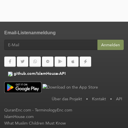
Email-Listenanmeldung
Anmelden
github.com/IslamHouse-API
Über das Projekt
•
Kontakt
•
API
QuranEnc.com
-
TerminologyEnc.com
IslamHouse.com
What Muslim Children Must Know