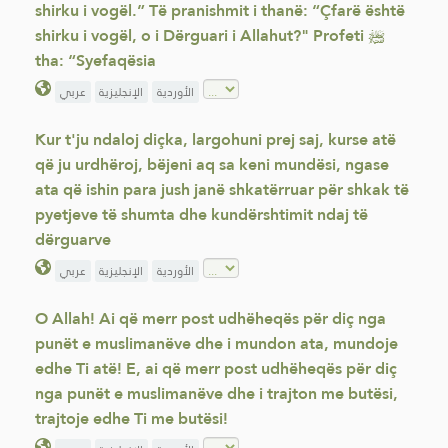
shirku i vogël.” Të pranishmit i thanë: “Çfarë është
shirku i vogël, o i Dërguari i Allahut?" Profeti ﷺ
tha: “Syefaqësia
الأوردية
الإنجليزية
عربي
Kur t'ju ndaloj diçka, largohuni prej saj, kurse atë
që ju urdhëroj, bëjeni aq sa keni mundësi, ngase
ata që ishin para jush janë shkatërruar për shkak të
pyetjeve të shumta dhe kundërshtimit ndaj të
dërguarve
الأوردية
الإنجليزية
عربي
O Allah! Ai që merr post udhëheqës për diç nga
punët e muslimanëve dhe i mundon ata, mundoje
edhe Ti atë! E, ai që merr post udhëheqës për diç
nga punët e muslimanëve dhe i trajton me butësi,
trajtoje edhe Ti me butësi!