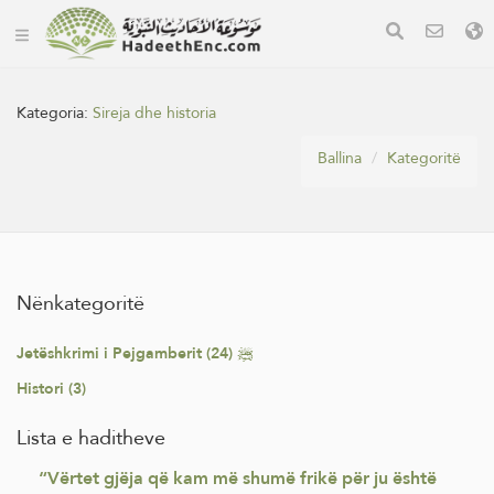
Kategoria:
Sireja dhe historia
Ballina
Kategoritë
Nënkategoritë
Jetëshkrimi i Pejgamberit ﷺ (24)
Histori (3)
Lista e haditheve
“Vërtet gjëja që kam më shumë frikë për ju është