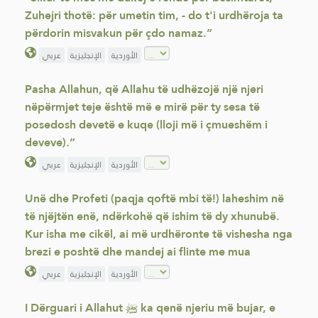
Zuhejri thotë: për umetin tim, - do t'i urdhëroja ta
përdorin misvakun për çdo namaz.”
الأوردية
الإنجليزية
عربي
Pasha Allahun, që Allahu të udhëzojë një njeri
nëpërmjet teje është më e mirë për ty sesa të
posedosh devetë e kuqe (lloji më i çmueshëm i
deveve).”
الأوردية
الإنجليزية
عربي
Unë dhe Profeti (paqja qoftë mbi të!) laheshim në
të njëjtën enë, ndërkohë që ishim të dy xhunubë.
Kur isha me cikël, ai më urdhëronte të vishesha nga
brezi e poshtë dhe mandej ai flinte me mua
الأوردية
الإنجليزية
عربي
I Dërguari i Allahut ﷺ ka qenë njeriu më bujar, e