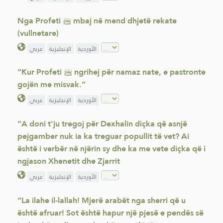
Nga Profeti ﷺ mbaj në mend dhjetë rekate
(vullnetare)
الأوردية
الإنجليزية
عربي
“Kur Profeti ﷺ ngrihej për namaz nate, e pastronte
gojën me misvak.”
الأوردية
الإنجليزية
عربي
“A doni t'ju tregoj për Dexhalin diçka që asnjë
pejgamber nuk ia ka treguar popullit të vet? Ai
është i verbër në njërin sy dhe ka me vete diçka që i
ngjason Xhenetit dhe Zjarrit
الأوردية
الإنجليزية
عربي
“La ilahe il-lallah! Mjerë arabët nga sherri që u
është afruar! Sot është hapur një pjesë e pendës së