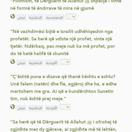
“Fillimisht, të Dërguarit të Allahut ﷺ shpallja i vinte
në formë të ëndrrave të mira në gjumë
الإندونيسية
الإنجليزية
عربي
“Në vazhdimësi bijtë e Israilit udhëhiqeshin nga
profetët. Sa herë që vdiste një profet, vinte një
tjetër. Ndërkaq, pas meje nuk ka më profet, por
do të ketë halifë të shumtë
الأوردية
الإنجليزية
عربي
“Ç'është puna e disave që thanë kështu e ashtu?
Unë falem (natën) dhe fle, agjëroj dhe ha, e edhe
martohem me gra. Ai që e kundërshton Sunetin
tim, nuk është prej meje.”
الأوردية
الإنجليزية
عربي
“Sa herë që të Dërguarit të Allahut ﷺ i ofrohej të
zgjidhte mes dy gjërave, ai zgjidhte më të lehtën,