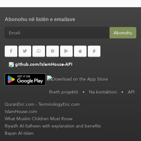
Abonohu në listën e emailave
Abonohu
github.com/IslamHouse-API
Rreth projektit
•
Na kontaktoni
•
API
QuranEnc.com
-
TerminologyEnc.com
IslamHouse.com
What Muslim Children Must Know
Riyadh Al-Salheen with explanation and benefits
Bayan Al-Islam