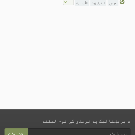
عربي
الإنجليزية
الأوردية
د بریښنالیک په نوملړ کې نوم لیکنه
نوم لیکنه