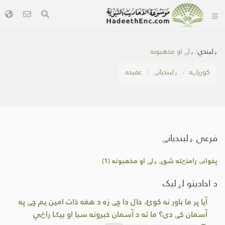
ډلبندي:
ډلې او مذهبونه
کور‌پاڼه
ډلبندیانې
عقیده
فرعي ډلبندیانې
پخوانۍ رامنځته شوې ډلې او مذهبونه (1)
د احادیثو لړلیک
آیا پر ما باور نه کوئ، حال دا چې زه د هغه ذات امین یم چې په
آسمان کې دی؟ ما ته د آسمان خبرونه سبا او بیګا راځي