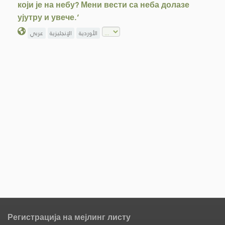
који је на небу? Мени вести са неба долазе
ујутру и увече.’
الأوردية
الإنجليزية
عربي
Регистрација на мејлинг листу