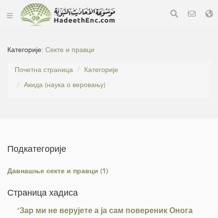
Категорије:
Секте и правци
Почетна страница
Категорије
Акида (наука о веровању)
Подкатегорије
Давнашње секте и правци (1)
Страница хадиса
‘Зар ми не верујете а ја сам повереник Онога