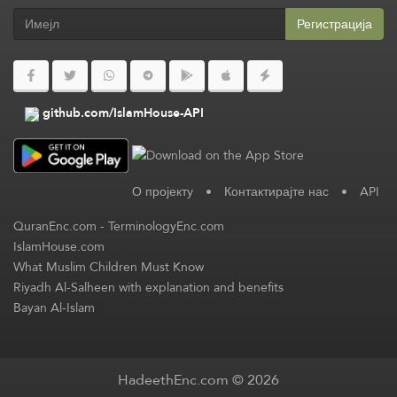
Регистрација
github.com/IslamHouse-API
О пројекту
•
Контактирајте нас
•
API
QuranEnc.com
-
TerminologyEnc.com
IslamHouse.com
What Muslim Children Must Know
Riyadh Al-Salheen with explanation and benefits
Bayan Al-Islam
HadeethEnc.com © 2026