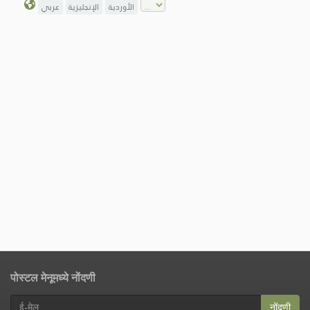
الأوردية
الإنجليزية
عربي
पोस्टल मेनूमध्ये नोंदणी
नोंदणी