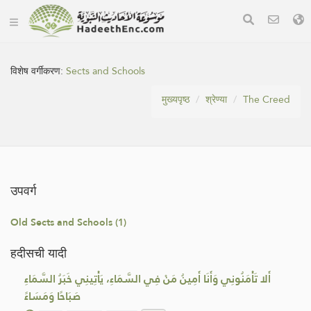
विशेष वर्गीकरण:
Sects and Schools
मुख्यपृष्ठ
श्रेण्या
The Creed
उपवर्ग
Old Sects and Schools (1)
हदीसची यादी
أَلا تَأْمَنُونِي وَأَنَا أَمِينُ مَنْ فِي السَّمَاءِ، يَأْتِينِي خَبَرُ السَّمَاءِ
صَبَاحًا وَمَسَاءً