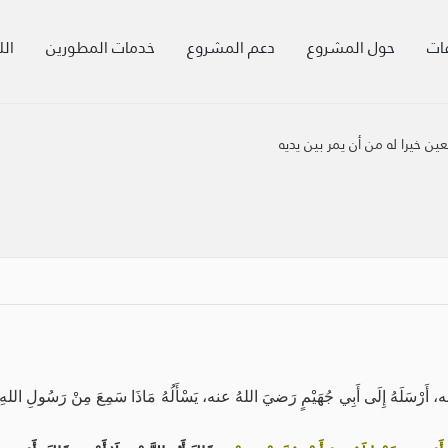
ات
حول المشروع
دعم المشروع
خدمات المطورين
الل
ين خيرا له من أن يمر بين يديه
عنه، أَرْسَلَهُ إِلَى أَبِي جُهَيْمٍ رَضيَ اللهُ عنه، يَسْأَلُهُ مَاذَا سَمِعَ مِنْ رَسُولِ اللهِ صَ