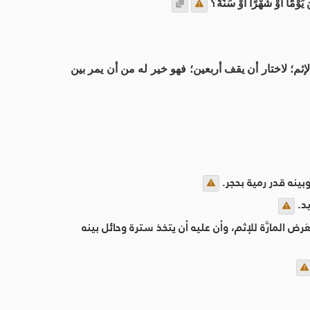
 يَوْمًا أَوْ شَهْرًا أَوْ سَنَةً؟
إثم؛ لاختار أن يقف أربعين؛ فهو خير له من أن يمر بين
بينه قدر رمية بحجر.
د.
رض المارَّة للإثم، وأن عليه أن يتخذ سترة وحائل بينه