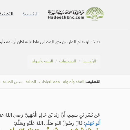
الرئيسية
التصنيف
حديث:
لو يعلم المار بين يدي المصلي ماذا عليه لكان أن يقف أربع
الرئيسية
التصنيفات
الفقه وأصوله
التصنيف:
الفقه وأصوله
.
فقه العبادات
.
الصلاة
.
سنن الصلاة
.
عَنْ بُسْرِ بْنِ سَعِيدٍ، أَنَّ زَيْدَ بْنَ خَالِدٍ الْجُهَنِيَّ رَضيَ اللهُ 
أَبُو جُهَيْمٍ:
قَالَ رَسُولُ اللهِ صَلَّى اللهُ عَلَيْهِ وَسَلَّمَ: