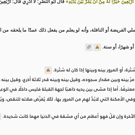
َرْبَعِينَ خَيْرًا لَهُ مِنْ أَنْ يَمُرَّ بَيْنَ يَدَيْهِ»
قَالَ أَبُو النَّضْرِ: لَا أَدْرِي قَالَ: أَرْبَعِينَ
ي الفريضة أو النافلة، وأنه لو يعلم من يفعل ذلك عمدًا ما يلحقه من ال
أو شهرًا، أو سنة.
ة، أو المرور بينه وبينها إذا كان له سُتْرة.
 بينه وبين مقدار سجوده، وقيل بينه وبينه قدر ثلاثة أذرع، وقيل بينه و
عترضًا، أما إذا مشى بين يديه ذاهبًا لجهة القبلة فليس داخلًا في الوعي
مكنة التي لابُدَّ لهم من المرور بها، لئلا يُعَرِّض صلاته للنقص، ويُعَ
الآخرة وإن قلّ فهو أعظم من أي مشقة في الدنيا مهما كانت شديدة.