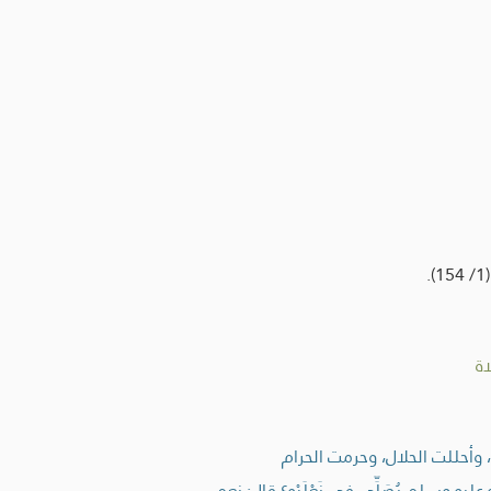
ة
وأحللت الحلال، وحرمت الحرام
 وسلم يُصَلِّي في نَعْلَيْهِ؟ قال: نعم