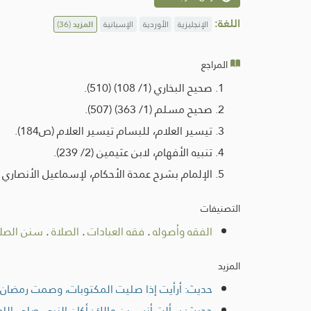
اللغة:
الإنجليزية
الأوردية
الإسبانية
المزيد
(36)
المراجع
صحيح البخاري (1/ 108) (510).
صحيح مسلم (1/ 363) (507).
تيسير العلام، للبسام تيسير العلام (ص184).
تنبيه الأفهام، لابن عثيمين (2/ 239).
الإلمام بشرح عمدة الأحكام، لإسماعيل الأنصاري (1/ 154).
التصنيفات
الفقه وأصوله
.
فقه العبادات
.
الصلاة
.
سنن الصلا
المزيد
حديث: أرأيت إذا صليت المكتوبات، وصمت رمضان، 
حديث: سألت أنس بن مالك: أكان النبي صلى الله عليه