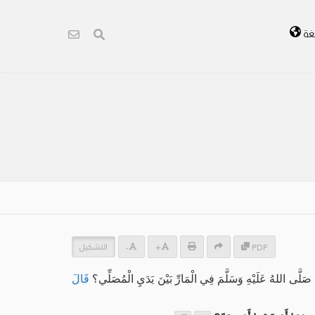
غة
التشكيل
-
+
PDF
لَّى اللهُ عَلَيْهِ وَسَلَّمَ فِي الْمَارِّ بَيْنَ يَدَيِ الْمُصَلِّي؟
قَالَ