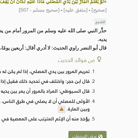
«لَوْ يَعْلَمُ الْمَارُّ بَيْنَ يَدَيِ الْمُصَلِّي مَاذَا عَلَيْهِ لَكَانَ أَنْ يَقِفَ أ
[
صحيح
]
-
[
متفق عليه
]
-
[
صحيح مسلم - 507
]
الشرح
حذَّر النبي صلى الله عليه وسلم من المرور أمام من يصل
يديه.
قال أبو النضر راوي الحديث: لا أدري أقال: أربعين يومًا، 
من فوائد الحديث
تحريم المرور بين يدي المصلي، إذا لم يكن له سُتْر
قال ابن حجر: واختلف في تحديد ذلك فقيل إذا مرّ
قال السيوطي: المراد بالمرور أن يمر بين يديه م
الأولى للمصلي أن لا يصلي في طرق الناس، وفي الأ
وبين المارة.
يؤخذ منه أن الإثم المترتب على المعصية في 
عرض الترجمات