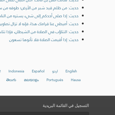
حديث: من ظلم قيد شبر من الأرض؛ طوقه من س
حديث: إذا صلى أحدكم إلى شيء يستره من الناس، ف
حديث: أميطي عنا قرامك هذا، فإنه لا تزال تصاو
حديث: التثاؤب في الصلاة من الشيطان، فإذا تث
حديث: إذا أقيمت الصلاة فلا تأتوها تسعون
English
اردو
Español
Indonesia
া
తెలుగు
മലയാളം
Português
Hausa
التسجيل في القائمة البريدية