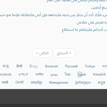
بع أرضين
أراد أحد أن يجتاز بين يديه، فليدفعه فإن أبى فليقاتله؛ فإنما هو شي
يره تعرض في صلاتي
اءب أحدكم فليكظم ما استطاع
< السابق
التالي >
中文
हिन्दी
සිංහල
Bosanski
Русский
Türkçe
বাংল
Kiswahili
မြန်မာ
ไทย
پښتو
অসমীয়া
አማርኛ
erlands
मराठी
ਪੰਜਾਬੀ
ភាសាខ្មែរ
Македонски
ქართული
ಕನ್ನಡ