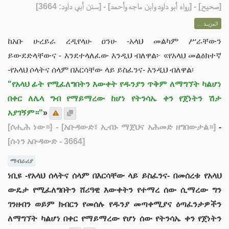
] - [رواه أبو داود وابن ماجه وأحمد] - [سنن أبي داود: 3664]
صحيح
[
المزيــد ...
ከአቡ ሁረይራ ረዲየላሁ ዐንሁ -አላህ መልካም ሥራቸውን
ይውደድላቸውና - እንደተላለፈው እንዲህ ብለዋል፦ «የአላህ መልዕክተኛ
-የአላህ ሶላትና ሰላም በእርሳቸው ላይ ይስፈንና- እንዲህ ብለዋል፡
"የአላህ ፊት የሚፈለግበትን እውቀት የዱንያን ጥቅም ለማግኘት ካልሆነ
በቀር ለሌላ ግብ የማይማረው ከሆነ የትንሳኤ ቀን የጀነትን ሽታ
አያገኝም።"
»
[ሶሒሕ ነው።]
- [አቡዳውድ፣ ኢብኑ ማጀህና አሕመድ ዘግበውታል።]
-
[ሱነን አቡዳውድ - 3664]
ማብራሪያ
ነቢዩ -የአላህ ሰላትና ሰላም በእርሳቸው ላይ ይስፈንና- በመሰረቱ የአላህ
ውዴታ የሚፈለግበትን ሸሪዓዊ እውቀትን የተማረ ሰው ሲማረው ግን
ገንዘብን ወይም ክብርን የመሰሉ የዱንያ መጣቀሚያና ዕጣፈንታዎችን
ለማግኘት ካልሆነ በቀር የማይማረው የሆነ ሰው የትንሳኤ ቀን የጀነትን