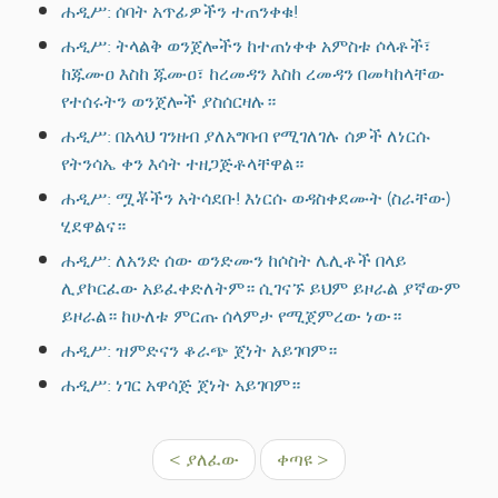
ሐዲሥ: ሰባት አጥፊዎችን ተጠንቀቁ!
ሐዲሥ: ትላልቅ ወንጀሎችን ከተጠነቀቀ አምስቱ ሶላቶች፣
ከጁሙዐ እስከ ጁሙዐ፣ ከረመዳን እስከ ረመዳን በመካከላቸው
የተሰሩትን ወንጀሎች ያስሰርዛሉ።
ሐዲሥ: በአላህ ገንዘብ ያለአግባብ የሚገለገሉ ሰዎች ለነርሱ
የትንሳኤ ቀን እሳት ተዘጋጅቶላቸዋል።
ሐዲሥ: ሟቾችን አትሳደቡ! እነርሱ ወዳስቀደሙት (ስራቸው)
ሂደዋልና።
ሐዲሥ: ለአንድ ሰው ወንድሙን ከሶስት ሌሊቶች በላይ
ሊያኮርፈው አይፈቀድለትም። ሲገናኙ ይህም ይዞራል ያኛውም
ይዞራል። ከሁለቱ ምርጡ ሰላምታ የሚጀምረው ነው።
ሐዲሥ: ዝምድናን ቆራጭ ጀነት አይገባም።
ሐዲሥ: ነገር አዋሳጅ ጀነት አይገባም።
< ያለፈው
ቀጣዩ >