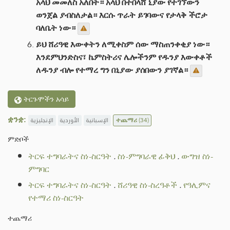
አላህ መመለስ አለበት። አላህ በተበላሸ ኒያው የተገኘውን
ወንጀል ያብስለታል። እርሱ ጥራት ይገባውና የታላቅ ችሮታ
ባለቤት ነው።
ይህ ሸሪዓዊ እውቀትን ለሚቀስም ሰው ማስጠንቀቂያ ነው።
እንደምህንድስና፣ ኬምስትሪና ሌሎችንም የዱንያ እውቀቶች
ለዱንያ ብሎ የተማረ ግን በኒያው ያሰበውን ያገኛል።
ትርጉሞችን አሳይ
ቋንቋ:
الإنجليزية
الأوردية
الإسبانية
ተጨማሪ
(34)
ምድቦች
ትርፍ ተግባራትና ስነ-ስርዓት
.
ስነ-ምግባራዊ ፊቅህ
.
ውግዝ ስነ-
ምግባር
ትርፍ ተግባራትና ስነ-ስርዓት
.
ሸሪዓዊ ስነ-ስረዓቶች
.
የዓሊምና
የተማሪ ስነ-ስርዓት
ተጨማሪ