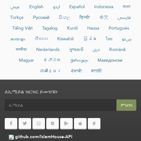
عربي
English
اردو
Español
Indonesia
বাংলা
Türkçe
Русский
සිංහල
हिन्दी
中文
فارسی
Tiếng Việt
Tagalog
Kurdî
Hausa
Português
മലയാളം
తెలుగు
Kiswahili
မြန်မာ
ไทย
پښتو
অসমীয়া
Nederlands
ગુજરાતી
دری
Română
Magyar
ಕನ್ನಡ
ქართული
Македонски
ភាសាខ្មែរ
ਪੰਜਾਬੀ
मराठी
ለኢሜይል ዝርዝር ይመዝገቡ
ምዝገባ
github.com/IslamHouse-API