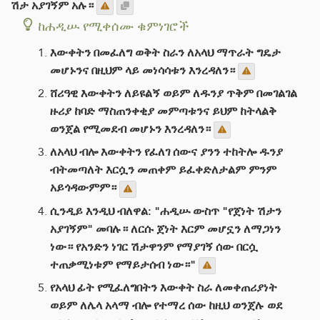
ሽታ አያገኝም አሉ።
ከሐዲሡ የሚቀሰሙ ቁምነገሮች
እውቀትን በመፈለግ ወቅት ስራን ለአላህ ማጥራት ግዴታ
መሆኑንና በዚህም ላይ መነሳሳቱን እንረዳለን።
ሸሪዓዊ እውቀትን ለይዩልኝ ወይም ለዱንያ ጥቅም በመገልገል
ዙሪያ ከባድ ማስጠንቀቂያ መምጣቱንና ይህም ከትላልቅ
ወንጀል የሚመደብ መሆኑን እንረዳለን።
ለአላህ ብሎ እውቀትን የፈለገ ሰውና ያንን ተከትሎ ዱንያ
ብትመጣለት እርሷን መጠቀም ይፈቀድለታልም ምንም
አይጎዳውምም።
ሲንዲይ እንዲህ ብለዋል: "ሐዲሡ ውስጥ "የጀነት ሽታን
አያገኝም" መባሉ። ለርሱ ጀነት እርም መሆኗን ለማጋነን
ነው። የአንድን ነገር ሽታዋንም የማያገኝ ሰው በርሷ
ተጠቃሚነቱም የማይታሰብ ነው።"
የአላህ ፊት የሚፈለግበትን እውቀት ስራ ለመቀጠሪያነት
ወይም ለሌላ አላማ ብሎ የተማረ ሰው ከዚህ ወንጀሉ ወደ