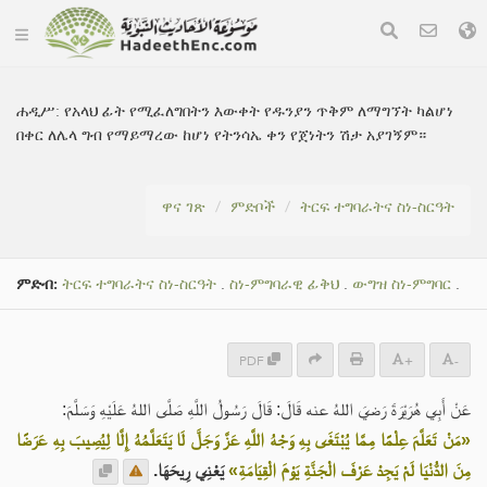
ሐዲሥ:
የአላህ ፊት የሚፈለግበትን እውቀት የዱንያን ጥቅም ለማግኘት ካልሆነ
በቀር ለሌላ ግብ የማይማረው ከሆነ የትንሳኤ ቀን የጀነትን ሽታ አያገኝም።
ዋና ገጽ
ምድቦች
ትርፍ ተግባራትና ስነ-ስርዓት
ምድብ:
ትርፍ ተግባራትና ስነ-ስርዓት
.
ስነ-ምግባራዊ ፊቅህ
.
ውግዝ ስነ-ምግባር
.
PDF
+
-
عَنْ أَبِي هُرَيْرَةَ رَضيَ اللهُ عنه قَالَ: قَالَ رَسُولُ اللَّهِ صَلَّى اللهُ عَلَيْهِ وَسَلَّمَ:
«مَنْ تَعَلَّمَ عِلْمًا مِمَّا يُبْتَغَى بِهِ وَجْهُ اللَّهِ عَزَّ وَجَلَّ لَا يَتَعَلَّمُهُ إِلَّا لِيُصِيبَ بِهِ عَرَضًا
مِنَ الدُّنْيَا لَمْ يَجِدْ عَرْفَ الْجَنَّةِ يَوْمَ الْقِيَامَةِ»
يَعْنِي رِيحَهَا.