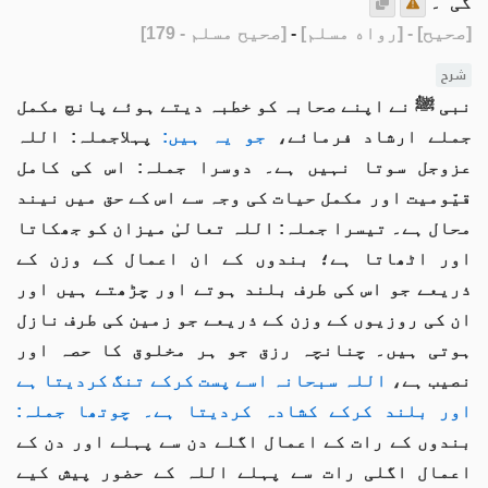
گی‘‘۔
[صحيح]
- [رواه مسلم]
-
[صحيح مسلم - 179]
شرح
نبی ﷺ نے اپنے صحابہ کو خطبہ دیتے ہوئے پانچ مکمل
جملے ارشاد فرمائے،
جو یہ ہیں:
پہلاجملہ: اللہ
عزوجل سوتا نہیں ہے۔ دوسرا جملہ: اس کی کامل
قیّومیت اور مکمل حیات کی وجہ سے اس کے حق میں نیند
محال ہے۔ تیسرا جملہ: اللہ تعالیٰ میزان کو جھکاتا
اور اٹھاتا ہے؛ بندوں کے ان اعمال کے وزن کے
ذریعے جو اس کی طرف بلند ہوتے اور چڑھتے ہیں اور
ان کی روزیوں کے وزن کے ذریعے جو زمین کی طرف نازل
ہوتی ہیں۔ چنانچہ رزق جو ہر مخلوق کا حصہ اور
نصیب ہے،
اللہ سبحانہ اسے پست کرکے تنگ کردیتا ہے
اور بلند کرکے کشادہ کردیتا ہے۔ چوتھا جملہ:
بندوں کے رات کے اعمال اگلے دن سے پہلے اور دن کے
اعمال اگلی رات سے پہلے اللہ کے حضور پیش کیے