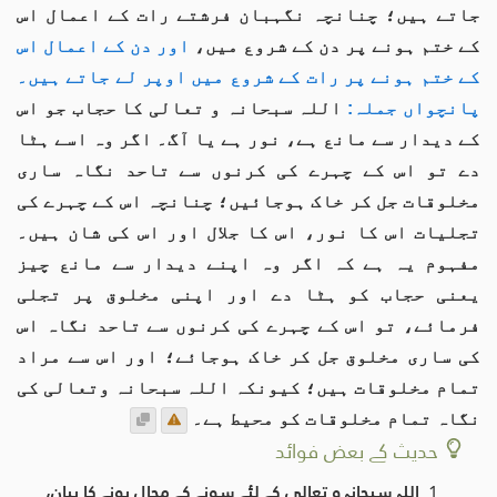
جاتے ہیں؛ چنانچہ نگہبان فرشتے رات کے اعمال اس
کے ختم ہونے پر دن کے شروع میں،
اور دن کے اعمال اس
کے ختم ہونے پر رات کے شروع میں اوپر لے جاتے ہیں۔
پانچواں جملہ:
اللہ سبحانہ و تعالی کا حجاب جو اس
کے دیدار سے مانع ہے، نور ہے یا آگ۔ اگر وہ اسے ہٹا
دے تو اس کے چہرے کی کرنوں سے تاحد نگاہ ساری
مخلوقات جل کر خاک ہوجائیں؛ چنانچہ اس کے چہرے کی
تجلیات اس کا نور، اس کا جلال اور اس کی شان ہیں۔
مفہوم یہ ہے کہ اگر وہ اپنے دیدار سے مانع چیز
یعنی حجاب کو ہٹا دے اور اپنی مخلوق پر تجلی
فرمائے، تو اس کے چہرے کی کرنوں سے تاحد نگاہ اس
کی ساری مخلوق جل کر خاک ہوجائے؛ اور اس سے مراد
تمام مخلوقات ہیں؛ کیونکہ اللہ سبحانہ وتعالی کی
نگاہ تمام مخلوقات کو محیط ہے۔
حدیث کے بعض فوائد
اللہ سبحانہ و تعالی کے لئے سونے کے محال ہونے کا بیان،