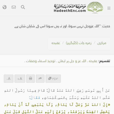
حدیث:
’’اللہ عزوجل نہیں سوتا، اور نہ ہی سونا اس کے شایان شان ہے
مرکزی
زمرہ جات (کٹیگریز)
عقیدہ
تقسیم:
عقیدہ
.
اللہ عز و جل پر ایمان
.
توحيدِ اسماء وصفات
.
-
+
PDF
عَنْ أَبِي مُوسَى رَضِيَ اللهُ عَنْهُ قَالَ: قَامَ فِينَا رَسُولُ اللهِ
صَلَّى اللهُ عَلَيْهِ وَسَلَّمَ بِخَمْسِ كَلِمَاتٍ،
فَقَالَ:
«إِنَّ اللهَ عَزَّ وَجَلَّ لَا يَنَامُ، وَلَا يَنْبَغِي لَهُ أَنْ يَنَامَ،
يَخْفِضُ القِسْطَ وَيَرْفَعُهُ، يُرْفَعُ إِلَيْهِ عَمَلُ اللَّيْلِ قَبْلَ عَمَلِ