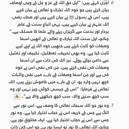
آجُرِّی کہتے ہيں: "اہل حق اللہ کے عز و جل کے وہی اوصاف
بیان کرتے ہیں جو خود اللہ تبارک و تعالی نے بیان کیے
ہیں، اس کے رسول ﷺ نے بیان کیے ہیں اور صحابہ رضی
اللہ عنہم نے بیان کیے ہیں۔ یہی اتباع سنت کے علم
بردار اور بدعت سے گریزاں رہنے والے علما کا مسلک ہے۔"
چنانچہ اہل سنت اللہ تبارک و تعالی کے انھیں اسما
وصفات کو ثابت کرتے ہیں جنھیں خود اللہ نے اپنے لیے
ثابت کیا ہے۔ وہ بھی تحریف، تعطلیل، تکییف اور تمثیل
سے دامن بچاتے ہوئے۔ نیز اللہ کی ذات سے ان اسما
وصفات کی نفی کرتے ہیں، جن کی نفی اس نے خود
کی ہے اور جن اسما وصفات کے بارے میں نفی واثبات
کچھ نہیں وارد ہو، ان کے بارے میں خاموش رہتے ہيں۔ اللہ
تعالی نے فرمایا: "اس کے جیسی کوئی چیز نہیں اور وہ
سب کچھ سننے والا، سب کچھ دیکھنے والا ہے"۔
وہ نور جو اللہ سبحانہ تعالی کا وصف ہے، اس نور سے
الگ ہے جس کے ذریعہ اس نے حجاب اختیار کیا ہے۔ وہ نور
جس سے اس نے حجاب اختیار کیا ہے، ایک مخلوق نور ہے،
چنانچہ اللہ تعالی کا نور تو ایسا نور ہے جو اس کی ذات