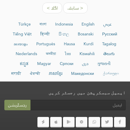
< سابقہ
اگلا >
عربي
English
Indonesia
বাংলা
Türkçe
Tiếng Việt
हिन्दी
සිංහල
Bosanski
Русский
മലയാളം
Português
Hausa
Kurdî
Tagalog
Nederlands
অসমীয়া
ไทย
Kiswahili
తెలుగు
ગુજરાતી
دری
Српски
Magyar
ಕನ್ನಡ
मराठी
ਪੰਜਾਬੀ
ភាសាខ្មែរ
Македонски
ქართული
ایمیل سبسکرپشن میں رجسٹر کریں
رجسٹریشن