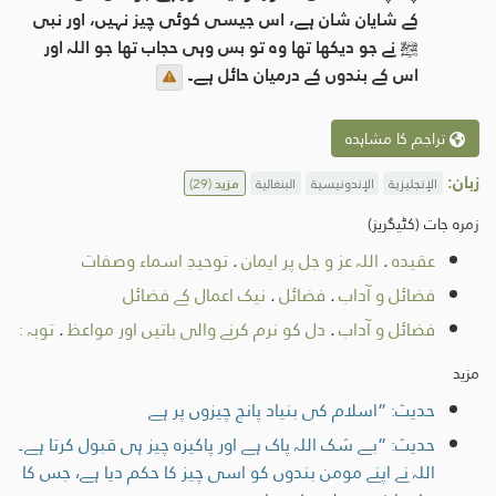
کے شایان شان ہے، اس جیسی کوئی چیز نہیں، اور نبی
ﷺ نے جو دیکھا تھا وہ تو بس وہی حجاب تھا جو اللہ اور
اس کے بندوں کے درمیان حائل ہے۔
تراجم کا مشاہدہ
زبان:
الإنجليزية
الإندونيسية
البنغالية
مزید
(29)
زمرہ جات (کٹیگریز)
عقیدہ
.
اللہ عز و جل پر ایمان
.
توحيدِ اسماء وصفات
فضائل و آداب
.
فضائل
.
نیک اعمال کے فضائل
فضائل و آداب
.
دل کو نرم کرنے والی باتیں اور مواعظ
.
توبہ :
مزید
حدیث: ”اسلام کی بنیاد پانچ چیزوں پر ہے
حدیث: ”بے شک اللہ پاک ہے اور پاکیزہ چیز ہی قبول کرتا ہے۔
اللہ نے اپنے مومن بندوں کو اسی چیز کا حکم دیا ہے، جس کا