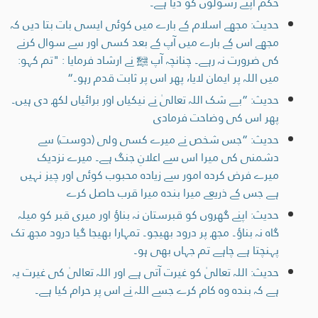
حکم اپنے رسولوں کو دیا ہے۔
حدیث: مجھے اسلام کے بارے میں کوئی ایسی بات بتا دیں کہ
مجھے اس کے بارے میں آپ کے بعد کسی اور سے سوال کرنے
کی ضرورت نہ رہے۔ چنانچہ آپ ﷺ نے ارشاد فرمایا : "تم کہو:
میں اللہ پر ایمان لایا، پھر اس پر ثابت قدم رہو۔“
حدیث: ”بے شک اللہ تعالیٰ نے نیکیاں اور برائیاں لکھ دی ہیں۔
پھر اس کی وضاحت فرمادی
حدیث: ”جس شخص نے میرے کسی ولی (دوست) سے
دشمنی کی میرا اس سے اعلانِ جنگ ہے۔ میرے نزدیک
میرے فرض کردہ امور سے زیادہ محبوب کوئی اور چیز نہیں
ہے جس کے ذریعے میرا بندہ میرا قرب حاصل کرے
حدیث: اپنے گھروں کو قبرستان نہ بناؤ اور میری قبر کو میلہ
گاہ نہ بناؤ۔ مجھ پر درود بھیجو۔ تمہارا بھیجا گیا درود مجھ تک
پہنچتا ہے چاہے تم جہاں بھی ہو۔
حدیث: اللہ تعالیٰ کو غیرت آتی ہے اور اللہ تعالیٰ کی غیرت یہ
ہے کہ بندہ وہ کام کرے جسے اللہ نے اس پر حرام کیا ہے۔