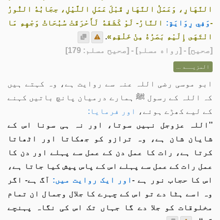
النَّهَارِ، وَعَمَلُ النَّهَارِ قَبْلَ عَمَلِ اللَّيْلِ، حِجَابُهُ النُّورُ
-
وَفِي رِوَايَةٍ:
النَّارُ- لَوْ كَشَفَهُ لَأَحْرَقَتْ سُبُحَاتُ وَجْهِهِ مَا
انْتَهَى إِلَيْهِ بَصَرُهُ مِنْ خَلْقِهِ»
.
[
صحيح
] - [رواه مسلم] - [صحيح مسلم: 179]
المزيــد ...
ابو موسی رضی اللہ عنہ سے روایت ہے، وہ کہتے ہیں
کہ اللہ کے رسول ﷺ ہمارے درمیان پانچ باتیں کہنے
کے لیے کھڑے ہوئے،
اور فرمایا:
’’اللہ عزوجل نہیں سوتا، اور نہ ہی سونا اس کے
شایان شان ہے، وہ ترازو کو جھکاتا اور اٹھاتا
کرتا ہے، رات کا عمل دن کے عمل سے پہلے اور دن کا
عمل رات کے عمل سے پہلے اس کے پاس پیش کیا جاتا ہے،
اس کا حجاب نور ہے -
اور ایک روایت میں:
آگ ہے- اگر
وہ اسے ہٹا دے تو اس کے چہرے کا جلال وجمال ان تمام
مخلوقات کو جلا دے گا جہاں تک اس کی نگاہ پہنچے