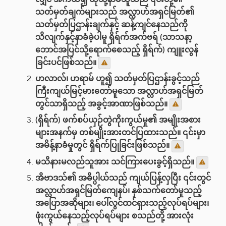
သတ်မှတ်ချက်များသည် အလ္လာဟ်အရှင်မြတ်၏
သတ်မှတ်ပြဌာန်းချက်နှင့် ဆန့်ကျင်နေသည်ကို
သိလျက်နှင့်နာခံခဲ့ပါမူ ရှိရ်က်အက်ဗရ် (သာသနာ့
ဘောင်အပြင်သို့ရောက်စေသည့် ရှိရ်က်) ကျူးလွန်
ခြင်းပင်ဖြစ်သည်။
ဟလာလ်၊ ဟရာမ် ဟူ၍ သတ်မှတ်ပြဌာန်းခွင့်သည်
ကြီးကျယ်မြင့်မားတော်မူသော အလ္လာဟ်အရှင်မြတ်
တွင်သာရှိသည့် အခွင့်အာဏာဖြစ်သည်။
(ရှိရ်က်) ဖက်စပ်ယှဉ်တွဲကိုးကွယ်မှု၏ အမျိုးအစား
များအနက်မှ တစ်မျိုးအားတင်ပြထားသည်။ ၎င်းမှာ
အမိန့်နာခံမှုတွင် ရှိရ်က်ပြုခြင်းဖြစ်သည်။
မသိနားမလည်သူအား သင်ကြားပေးခွင့်ရှိသည်။
အိဗာဒသ်၏ အဓိပ္ပါယ်သည် ကျယ်ပြန့်လှပြီး ၎င်းတွင်
အလ္လာဟ်အရှင်မြတ်ကျေနပ်၊ နှစ်သက်တော်မူသည့်
အပြောအဆိုများ၊ ပေါ်လွင်ထင်ရှားသည့်လုပ်ရပ်များ၊
ဖုံးကွယ်နေသည့်လုပ်ရပ်များ စသည်တို့ အားလုံး