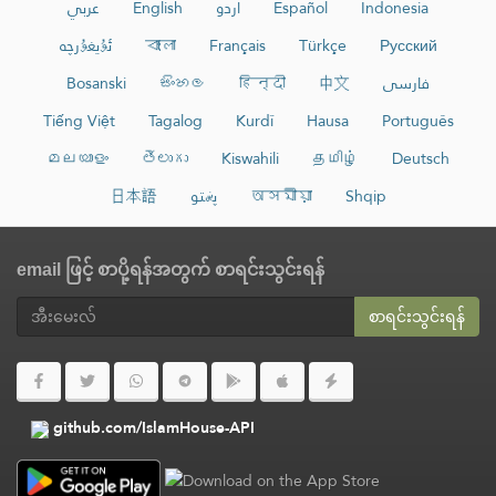
عربي
English
اردو
Español
Indonesia
ئۇيغۇرچە
বাংলা
Français
Türkçe
Русский
Bosanski
සිංහල
हिन्दी
中文
فارسی
Tiếng Việt
Tagalog
Kurdî
Hausa
Português
മലയാളം
తెలుగు
Kiswahili
தமிழ்
Deutsch
日本語
پښتو
অসমীয়া
Shqip
email ဖြင့် စာပို့ရန်အတွက် စာရင်းသွင်းရန်
စာရင်းသွင်းရန်
github.com/IslamHouse-API