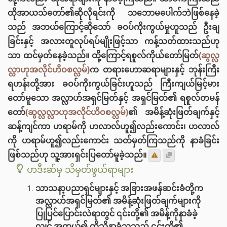
ထိုအာယသ်တော်၏ဆိုလိုရင်းကို သဘောမပေါက်ဘဲဖြစ်နေခဲ့
သည် အဘယ်ကြောင့်ဆိုသော် ခဝပ်ကိုးကွယ်မှုဟူသည် ဦးချ
ခြင်းနှင့် အလားတူလုပ်ရပ်မျိုးဖြင့်သာ ကန့်သတ်ထားသည်ဟု
သာ ထင်မှတ်နေခဲ့သည်။ ထို့ကြောင့်ရစူလ်ကိုယ်တော်မြတ်
(ဆွလ္လ
လ္လာဟုအလိုင်ဟိဝစလ္လမ်)
က တရားဟောဆရာများနှင့် ဘုန်းကြီး
ရဟန်းတို့အား ခဝပ်ကိုးကွယ်ခြင်းဟူသည် ကြီးကျယ်မြင့်မား
တော်မူသော အလ္လာဟ်အရှင်မြတ်နှင့် အရှင်မြတ်၏ ရစူလ်တမန်
တော်
(ဆွလ္လလ္လာဟုအလိုင်ဟိဝစလ္လမ်)
၏ အမိန့်ဆုံးဖြတ်ချက်နှင့်
ဆန့်ကျင်ကာ ဟရာမ်ကို ဟလာလ်ဟူ၍လည်းကောင်း၊ ဟလာလ်
ကို ဟရာမ်ဟူ၍လည်းကောင်း သတ်မှတ်ကြသည်ကို နာခံခြင်း
ဖြစ်သည်ဟု သူ့အားရှင်းပြတော်မူခဲ့သည်။
ဟဒီးဆ်မှ သိမှတ်ဖွယ်ရာများ
သာသနာ့ပညာရှင်များနှင့် အခြားအဖန်ဆင်းခံတို့က
အလ္လာဟ်အရှင်မြတ်၏ အမိန့်ဆုံးဖြတ်ချက်များကို
ပြုပြင်ပြောင်းလဲရာတွင် ၎င်းတို့၏ အမိန့်ကိုနာခံခဲ့
လျှင် အကယ်၍ ထိုသို့နာခံသူသည် ၎င်းတို့၏