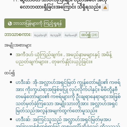
လောဘထားရှိခြင်းအကြောင်း သိရှိရသည်။
ဘာသာပြန်များကို ကြည့်ရှုရန်
ဘာသာစကား:
الإنجليزية
الأوردية
الإسبانية
ထပ်၍
(28)
အမျိုးအစားများ
အကီဒဟ် ယုံကြည်ချက်။
.
အမည်နာမများနှင့် အမိန့်
ပညတ်ချက်များ။
.
တုဖက်နှိုင်းယှဉ်ခြင်း။
ထပ်၍
ဟဒီးဆ်: အို-အလ္လာဟ်အရှင်မြတ် ကျွန်တော်မျိုး၏ ကဗရ်
အား ကိုးကွယ်ရာအဖြစ်မပြု လုပ်လိုက်ပါနှင့်။ မိမိတို့နဗီ
တမန်တော်များ၏ ကဗရ်များကို ဦးချရာနေရာများအဖြစ်
သတ်မှတ်ခဲ့ကြသော အမျိုးသားတို့အား အလ္လာဟ်အရှင်
မြတ်သည်အလွန်အမျက်ထွက်တော်မူသည်။
ဟဒီးဆ်: အကြင်သူသည် အလ္လာဟ်အရှင်မြတ်မှအပ
အခြားတစ်စုံတစ်ရာဖြင့် ကစမ်ကျိန်ဆိုခဲ့လျှင် ထိုသူသည်