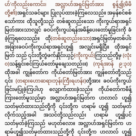
ဟ်’ကိုလည်းကောင်း၊ အလ္လာဟ်အရှင်မြတ်အား စွန့်၍(မိမိ
တို့၏)
အရှင်သခင်များ ပြုလုပ်ထားခဲ့ကြလေသည်။ အမှန်စင်စစ်
သော်ကား ထိုသူတို့သည် တစ်ဆူတည်းသော ကိုးကွယ်ရာအရှင်
မြတ်အားသာလျှင် ခဝပ်ကိုးကွယ်ရန်အမိန့်ပေးတော်မူခြင်းကို ခံ
ခဲ့ကြရလေသည်။ ထို
(တစ်ဆူတည်းသော)
အရှင်မြတ်မှတစ်ပါး
အခြားခဝပ်ကိုးကွယ်ရာအရှင်ဟူ၍ အလျှင်းမရှိပြီ။ ထိုအရှင်
မြတ် သည် ၎င်းတို့တွဲဖက်နှိုင်းယှဉ်
(ကိုးကွယ်)
ကြသည်တို့မှ
(လုံး
ဝ)
သန့်ရှင်းစင်ကြယ်တော်မူချေသတည်း။)
(ကုရ်အာန် ၉:၃၁)
ထိုအခါ ကျွန်တော်က ကိုယ်တော်မြတ်အား ကျွန်တော်တို့သည်
၎င်း
(တရားဟောဆရာ၊ဘုန်းကြီးရဟန်း)
တို့အား ခဝပ်ကိုးကွယ်
ခြင်းမပြုခဲ့ကြပါဟု လျှောက်ထားခဲ့သည်။ ကိုယ်တော်ကမိန့်
ကြားတော်မူသည်မှာ အလ္လာဟ်အရှင်မြတ်က ဟလာလ် ဟူ၍
သတ်မှတ်ထားသည်တို့ကို ၎င်းတို့က ဟရာမ် ဟူ၍ သတ်မှတ်
လိုက်သည့်အခါ အသင်တို့သည်လည်း ဟရာမ် ဟူ၍ပင်
သတ်မှတ်ခဲ့ကြသည် မဟုတ်လော။ အလ္လာဟ်အရှင်မြတ်က ဟ
ရာမ်ဟူ၍သတ်မှတ်ထားသည်တို့ကို ၎င်းတို့က ဟလာလ် ဟူ၍