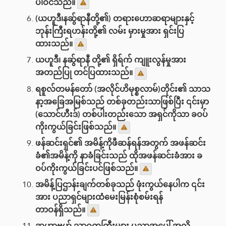
ပါဝင်သည်။
(ယဟူဒီ၊နဆ်ွရာနီတို့၏) တရားဟောဆရာများနှင့်
ဘုန်းကြီးရဟန်းတို့၏ လမ်း မှားမှုအား ရှင်းပြ
ထားသည်။
ယဟူဒီ၊ နဆ်ွရာနီ တို့၏ ရှိရ်က် ကျူးလွန်မှုအား
အတည်ပြု တင်ပြထားသည်။
ရစူလ်တမန်တော် (အလိုင်ဟိမုစ္စလာမ်)တိုင်း၏ သာသ
နာ့အခြေအမြစ်သည် တစ်ခုတည်းသာဖြစ်ပြီး ၎င်းမှာ
(သောင်ဟီးဒ်) တစ်ပါးတည်းသော အရှင်ကိုသာ ခဝပ်
ကိုးကွယ်ခြင်းဖြစ်သည်။
ဖန်ဆင်းရှင်၏ အမိန့်ကိုဖီဆန်ရန်အတွက် အဖန်ဆင်း
ခံ၏အမိန့်ကို နာခံခြင်းသည် ထိုအဖန်ဆင်းခံအား ခ
ဝပ်ကိုးကွယ်ခြင်းပင်ဖြစ်သည်။
အမိန့်ပြဌာန်းချက်တစ်ခုသည် ဖုံးကွယ်နေပါက ၎င်း
အား ပညာရှင်များထံမေးမြန်းစုံစမ်းရန်
တာဝန်ရှိသည်။
ဆွဟာဗဟ် သာဝကကြီးများ ပညာအပေါ် အလို