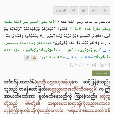
PDF
+
-
عن عدي بن حاتم رضي الله عنه :
"أنه سمع النبي صلى الله عليه
وسلم يقرأ هذه الآية: "
اتَّخَذُوا أَحْبَارَهُمْ وَرُهْبَانَهُمْ أَرْبَابًا مِنْ
دُونِ اللَّهِ وَالْمَسِيحَ ابْنَ مَرْيَمَ وَمَا أُمِرُوا إِلاَّ لِيَعْبُدُوا إِلَهًا وَاحِدًا
لا إِلَهَ إِلاَّ هُوَ سُبْحَانَهُ عَمَّا يُشْرِكُونَ
" فقلت له: إنا لسنا نعبدهم،
قال:
أليس يُحَرِّمُونَ ما أحل الله فتُحَرِّمُونَهُ؟ ويُحِلُّونَ ما حَرَّمَ الله
.
فتلك عبادتهم"
قال:
بلى،
فقلت:
فتُحِلُّونَهُ؟
] - [رواه الترمذي]
صحيح
[
المزيــد ...
အဒီဗင်န်ဟာသင်မ်
(ရဿွိယလ္လာဟုအန်ဟု)
က ဆင့်ပြန်ခဲ့သည်။
သူသည် တမန်တော်မြတ်
(ဆွလ္လလ္လာဟုအလိုင်ဟိဝစလ္လမ်)
က ဤ
အာယသ်တော်အား ရွတ်ဖတ်နေသည်ကို ကြားခဲ့သည်။
(ထိုသူ
တို့သည် မိမိတို့၏ တရားဟောဆရာတို့ကိုလည်းကောင်း၊
ဘုန်းကြီးရဟန်းတို့ကိုလည်းကောင်း၊ ‘မရ်ယမ်’၏သားတော်’မစီ