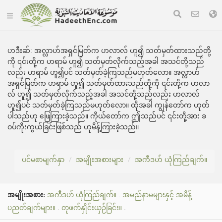
ဟဒီးဆ်:
အလ္လာဟ်အရှင်မြတ်က ဟလာလ် ဟူ၍ သတ်မှတ်ထားသည်တို့
ကို ၎င်းတို့က ဟရာမ် ဟူ၍ သတ်မှတ်လိုက်သည့်အခါ အသင်တို့သည်
လည်း ဟရာမ် ဟူ၍ပင် သတ်မှတ်ခဲ့ကြသည်မဟုတ်လော။ အလ္လာဟ်
အရှင်မြတ်က ဟရာမ် ဟူ၍ သတ်မှတ်ထားသည်တို့ကို ၎င်းတို့က ဟလာ
လ် ဟူ၍ သတ်မှတ်လိုက်သည့်အခါ အသင်တို့သည်လည်း ဟလာလ်
ဟူ၍ပင် သတ်မှတ်ခဲ့ကြသည်မဟုတ်လော။ ထိုအခါ ကျွန်တော်က ဟုတ်
ပါသည်ဟု ဖြေကြားခဲ့သည်။ ကိုယ်တော်က ဤသည်ပင် ၎င်းတို့အား ခ
ဝပ်ကိုးကွယ်ခြင်းဖြစ်သည် ဟုမိန့်ကြားခဲ့သည်။
ပင်မစာမျက်နှာ
အမျိုးအစားများ
အကီဒဟ် ယုံကြည်ချက်။
အမျိုးအစား:
အကီဒဟ် ယုံကြည်ချက်။
.
အမည်နာမများနှင့် အမိန့်
ပညတ်ချက်များ။
.
တုဖက်နှိုင်းယှဉ်ခြင်း။
.