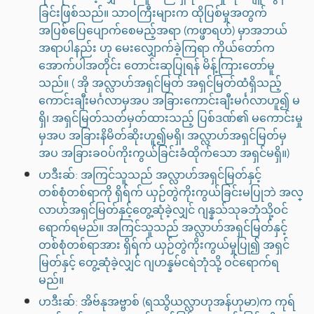
ခြင်းဖြစ်သည်။ သာဝကြီးများက ထိုပြစ်မှုအတွက်
အပြစ်ပြေပျောက်စေမည့်အရာ (ကဖ္ဖာရဟ်) မှာအဘယ်
အရာပါနည်း ဟု မေးလျှောက်ခဲ့ကြရာ ကိုယ်တော်က
အောက်ပါအတိုင်း တောင်းဆုပြုရန် မိန့်ကြားတော်မူ
သည်။ ( အို အလ္လာဟ်အရှင်မြတ် အရှင်မြတ်ထံရှိသည့်
ကောင်းချီးမင်္ဂလာမှအပ အခြားကောင်းချီးမင်္ဂလာဟူ၍ မ
ရှိ၊ အရှင်မြတ်သတ်မှတ်ထားသည့် ပြစ်ဒဏ်၏ မကောင်းမှု
မှအပ အခြားနိမိတ်ဆိုးဟူ၍မရှိ၊ အလ္လာဟ်အရှင်မြတ်မှ
အပ အခြားခဝပ်ကိုးကွယ်ခြင်းခံထိုက်သော အရှင်မရှိ။)
ဟဒီးဆ်: အကြင်သူသည် အလ္လာဟ်အရှင်မြတ်နှင့်
တစ်စုံတစ်ရာကို ရှိရ်က် ယှဉ်တွဲကိုးကွယ်ခြင်းမပြုဘဲ အလ္
လာဟ်အရှင်မြတ်နှင့်တွေ့ဆုံခဲ့လျှင် ဂျန္နသ်သုခဘုံသို့ဝင်
ရောက်ရမည်။ အကြင်သူသည် အလ္လာဟ်အရှင်မြတ်နှင့်
တစ်စုံတစ်ရာအား ရှိရ်က် ယှဉ်တွဲကိုးကွယ်မှုပြု၍ အရှင်
မြတ်နှင့် တွေ့ဆုံခဲ့လျှင် ဂျဟန္နမ်ငရဲဘုံသို့ ဝင်ရောက်ရ
မည်။
ဟဒီးဆ်: အိဗ်နုအဗ္ဗာစ် (ရဿွိယလ္လာဟုအန်ဟုမာ)က ကုရ်