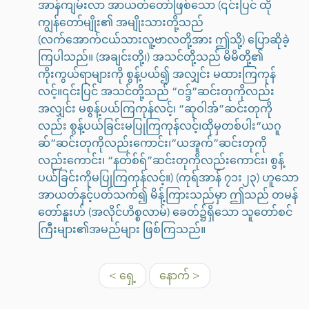
အာန်ကျမ်းလာ အာယတ်တော်ဖြစ်သော (၎င်းပြင် ထို
ကျွန်တော်မျိုး၏ အမျိုးသားတို့သည်
(လက်အောက်ငယ်သားလူ့ဗာလတို့အား ဤသို့) ပြောဆိုခဲ့
ကြပါသည်။ (အချင်းတို့၊) အသင်တို့သည် မိမိတို့၏
ကိုးကွယ်ရာများကို စွန့်ပယ်၍ အလျှင်း မထားကြကုန်
လင့်။၎င်းပြင် အသင်တို့သည် “ဝဒ္ဒ်”ဆင်းတုကိုလည်း
အလျှင်း မစွန့်ပယ်ကြကုန်လင့်၊ “ဆုဝါအ်”ဆင်းတုကို
လည်း စွန့်ပယ်ခြင်းမပြုကြကုန်လင့်၊ထိုမှတစ်ပါး“ယဂူ
ဆ်”ဆင်းတုကိုလည်းကောင်း၊“ယအူက်”ဆင်းတုကို
လည်းကောင်း၊ “နတ်စ်ရ်”ဆင်းတုကိုလည်းကောင်း၊ စွန့်
ပယ်ခြင်းကိုမပြုကြကုန်လင့်။) (ကုရ်အာန် ၇၁း၂၃) ဟူသော
အာယတ်နှင့်ပတ်သက်၍ မိန့်ကြားသည်မှာ ဤသည် တမန်
တော်နူးဟ် (အလိုင်ဟိစ္စလာမ်) ခေတ်၌ရှိသော သူတော်စင်
ကြီးများ၏အမည်များ ဖြစ်ကြသည်။
< ရှေ့
နောက် >