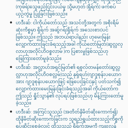
(ကုဖ်ရ်)သွေဖည်ငြင်းပယ်မှု သို့မဟုတ် (ရှိရ်က်) ဖက်စပ်
ယှဉ်တွဲမှု ပြုခြင်းဖြစ်သည်။
ဟဒီးဆ်: ငါကိုယ်တော်သည် အသင်တို့အတွက် အစိုးရိမ်
ဆုံးကိစ္စမှာ ရှိရ်က် အဆ်ွဂရ်(ရှိရ်က် အသေးစား)ပင်
ဖြစ်သည်။ ဤသည် အဘယ်ရာပါနည်း ဟုမေးမြန်း
လျှောက်ထားခြင်းခံရသည့်အခါ ကိုယ်တော်မြတ်(ဆွလ္လလ္
လာဟုအလိုင်ဟိဝစ္စလာမ် )က ပြစားမှုဖြစ်သည်ဟု
ဖြေကြားတော်မူခဲ့သည်။
ဟဒီးဆ်: အလ္လာဟ်အရှင်မြတ်၏ ရစူလ်တမန်တော်(ဆွလ္လ
လ္လာဟုအလိုင်ဟိဝစလ္လမ်)သည် နုရှ်ရဟ်(ဂျာဒူစုန်းပယောဂ
အား ဂျာဒူစုန်းပယောဂဖြင့် ဖြေပေးခြင်း)နှင့် ပတ်သက်၍
လျှောက်ထားမေးမြန်းခြင်းခံရသည့်အခါ ကိုယ်တော်က
ဤသည် ရှိုင်သွာန်၏ လုပ်ရပ်ဖြစ်သည်ဟု မိန့်ကြားတော်မူ
ခဲ့သည်။
ဟဒီးဆ်: အကြင်သူသည် (အတိတ်နိမိတ်ဆိုးကောက်၍)
ထိုနိမိတ်ဆိုးကောက်ခြင်းက သူရည်ရွယ်ထားသည့်ကိစ္စကို
ရပ်ဆိုင်းစေခဲ့လျှင် ထိုသူသည် ရှိရ်က်အမှုကို ကျူးလွန်