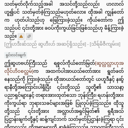
သတ်မှတ်လိုက်သည့်အခါ အသင်တို့သည်လည်း ဟလာလ်
ဟူ၍ပင် သတ်မှတ်ခဲ့ကြသည်မဟုတ်လော။ ထိုအခါ ကျွန်တော်
က ဟုတ်ပါသည်ဟု ဖြေကြားခဲ့သည်။ ကိုယ်တော်က ဤ
သည်ပင် ၎င်းတို့အား ခဝပ်ကိုးကွယ်ခြင်းဖြစ်သည်ဟု မိန့်ကြားခဲ့
သည်။
[ဤဟဒီးဆ်သည် ဆွဟီးဟ် အဆင့်ရှိသည်။]
- [သိရ်မိဇီကျမ်း။]
ရှင်းလင်းချက်
ဤဆွဟဗဟ်ကြီးသည် ရစူလ်ကိုယ်တော်မြတ်
(ဆွလ္လလ္လာဟုအ
လိုင်ဟိဝစလ္လမ်)
က အထက်ပါအာယသ်တော်အား ရွတ်ဖတ်
နေသည်ကို ကြားခဲ့သည်။ ထိုအာယသ်တော်တွင် ယဟူဒီနှင့် နဆ်ွ
ရာနီတို့အကြောင်းပါရှိပြီး ၎င်းတို့သည် သူတို့၏ သာသနာ့
ပညာရှင်များနှင့် တရားအားထုတ်သော ဘုန်းကြီး၊ ရဟန်းတို့အား
ကိုးကွယ်ရာ ဘုရားသခင်များအဖြစ် ပြုလုပ်ခဲ့ကြသည်။ ထိုသူ
တို့သည် ၎င်းတို့အား အလ္လာဟ်အရှင်မြတ်၏ ရှရီအသ်
ပြဌာန်းချက်တို့နှင့် ဆန့်ကျင်ဘက် သတ်မှတ်ပြဌာန်းခဲ့ကြရာ ၎င်း
တို့ကလည်း ထိုအရာများကို နာခံခဲ့ကြသည်။ သာဝကကြီးသည်