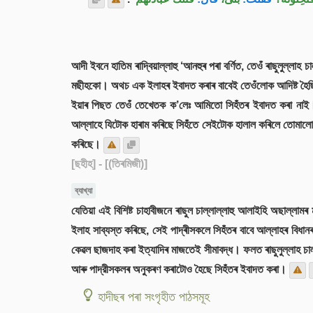
আদী ইবনে হাতিম ৰাদ্বিয়াল্লাহু ‘আনহুৰ পৰা বৰ্ণিত, তেওঁ ৰাছুলুল্ল
মছীহকো। অথচ এক ইলাহৰ ইবাদত কৰাৰ বাবেই তেওঁলোক আদিষ্ট হৈছি
ইয়াৰ পিছত তেওঁ তেখেতক ক’লেঃ আমিতো সিহঁতৰ ইবাদত কৰা নাই। 
আল্লাহে যিটোক হাৰাম কৰিছে সিহঁতে সেইটোক হালাল কৰিলে তোমালোক
কৰিছে।
[ছহীহ]
- [(তিৰমিজী)]
ব্যাখ্যা
যেতিয়া এই বিশিষ্ট চাহাবীজনে ৰাছুল চাল্লাল্লাহু আলাইহি অছাল্ল
ইলাহ সাব্যস্ত কৰিছে, সেই পাদ্ৰীসকলে সিহঁতৰ বাবে আল্লাহৰ বিধান
কেৱল ছাজদাহ কৰা ইত্যাদিৰ মাজতেই সীমাবদ্ধ। ফলত ৰাছুলুল্লাহ চাল
আৰু পাদ্রীসকলৰ অনুকৰণ কৰাটোও হৈছে সিহঁতৰ ইবাদত কৰা।
হাদীছৰ পৰা সংগৃহীত পাঠসমূহ