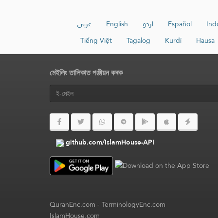
عربي
English
اردو
Español
Ind
Tiếng Việt
Tagalog
Kurdî
Hausa
মেইলিং তালিকাত পঞ্জীয়ন কৰক
github.com/IslamHouse-API
QuranEnc.com
-
TerminologyEnc.com
IslamHouse.com