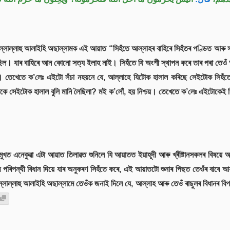
াহ চাল্লাল্লাহু আলাইহি অছাল্লামক এই আয়াত “সিহঁতে আল্লাহৰ বাহিৰে সিহঁতৰ পণ্ডিত আৰু
ল। যাৰ বাহিৰে আন কোনো সত্য ইলাহ নাই। সিহঁতে যি অংশী স্থাপন কৰে তাৰ পৰা তেওঁ
তেখেতে ক’লেঃ এইটো সঁচা নহয়নে যে, আল্লাহে যিটোক হালাল কৰিছে সেইটোক সিহঁতে
ে সেইটোক হালাল বুলি মানি লৈছিলা? মই ক’লোঁ, হয় নিশ্চয়। তেখেতে ক’লেঃ এইটোকেই স
ামৰ মুখত এনেকুৱা এটা আয়াত তিলাৱত শুনিলে যি আয়াতত ইয়াহূদী আৰু খ্ৰীষ্টানসকলৰ বি
ৰ পৰিপন্থী বিধান দিয়ে যাৰ অনুকৰণ সিহঁতে কৰে, এই আয়াতটো শুনাৰ পিছত তেওঁৰ বাবে আ
্লাল্লাহু আলাইহি অছাল্লামে তেওঁক জনাই দিলে যে, আল্লাহ আৰু তেওঁ ৰাছুলৰ বিধানৰ বিপ