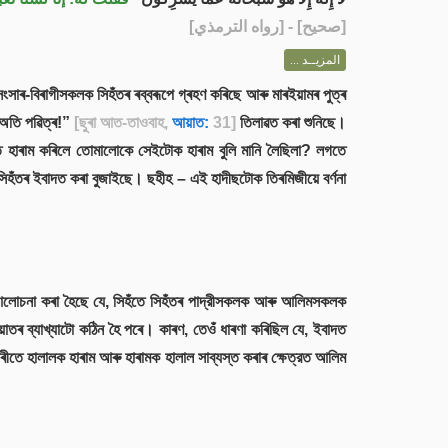
] - [رواه الترمذي]
صحيح
[
المزيــد ...
 সংসাৰ-বিৰাগীসকলক সিহঁতৰ ৰব্বৰূপে গ্ৰহণ কৰিছে আৰু মাৰইয়ামৰ পুত্ৰ
 অতি পৱিত্ৰ!”
[ছুৰা আত-তাওবাহ,
আয়াত:
31]
তিলাৱত কৰা শুনিছে।
 হাৰাম কৰিলে তোমালোকে সেইটোক হাৰাম বুলি মানি লৈছিলা? লগতে
িহঁতৰ ইবাদত কৰা বুজাইছে। ছহীহ – এই হাদীছটোক তিৰমিজীয়ে বর্ণনা
ষয়ে আলোচনা কৰা হৈছে যে, সিহঁতে সিহঁতৰ পাদ্রীসকলক আৰু আলিমসকলক
য়াতৰ ব্যাখ্যাটো কঠিন হৈ পৰে। কাৰণ, তেওঁ ধাৰণা কৰিছিল যে, ইবাদত
ৰীতে হালালক হাৰাম আৰু হাৰামক হালাল সাব্যস্ত কৰাৰ ক্ষেত্রত আলিম