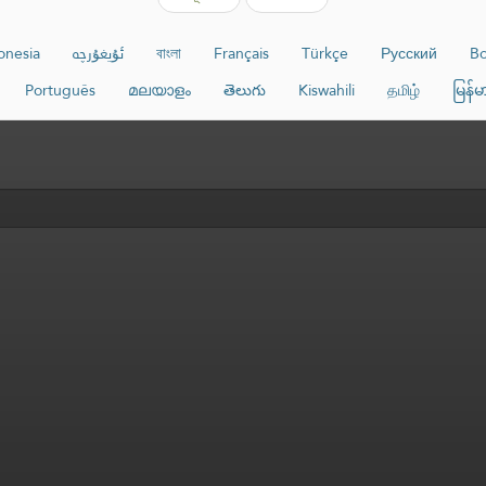
onesia
ئۇيغۇرچە
বাংলা
Français
Türkçe
Русский
Bo
Português
മലയാളം
తెలుగు
Kiswahili
தமிழ்
မြန်မ