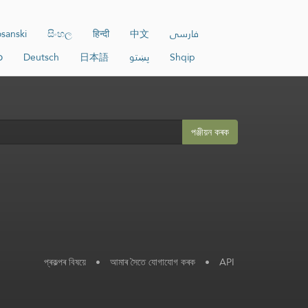
sanski
සිංහල
हिन्दी
中文
فارسی
ာ
Deutsch
日本語
پښتو
Shqip
পঞ্জীয়ন কৰক
প্ৰকল্পৰ বিষয়ে
•
আমাৰ সৈতে যোগাযোগ কৰক
•
API