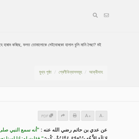
হে হাৰাম কৰিছে, ফলত তোমালোকে সেইবোৰকো হালাল বুলি মানি লৈছা? মই
মুখ্য পৃষ্ঠা
শ্ৰেণীবিন্যাসসমূহ
আক্বীদাহ
PDF
+
-
لم يقرأ هذه الآية: "
عن عدي بن حاتم رضي الله عنه :
ت له: إنا لسنا نعبدهم،
لا إِلَهَ إِلاَّ هُوَ سُبْحَانَهُ عَمَّا يُشْرِكُونَ