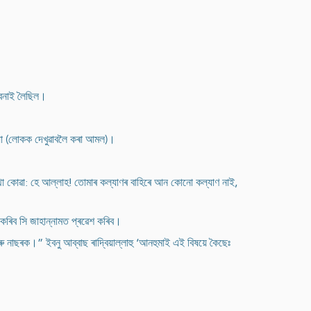
 বনাই লৈছিল।
িয়া (লোকক দেখুৱাবলৈ কৰা আমল)।
 কথা কোৱা: হে আল্লাহ! তোমাৰ কল্যাণৰ বাহিৰে আন কোনো কল্যাণ নাই,
ৎ কৰিব সি জাহান্নামত প্ৰৱেশ কৰিব।
 নাছৰক।” ইবনু আব্বাছ ৰাদ্বিয়াল্লাহু ‘আনহুমাই এই বিষয়ে কৈছেঃ