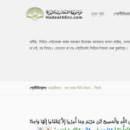
মুখ্য পৃষ্ঠা
শ্ৰেণীবিন্য
হাদীছ:
সিহঁতে সেইবোৰক হাৰাম নকৰেনে যিবোৰক আল্লাহে হালাল কৰিছে, ফলত
ক’লোঁ, হয় নিশ্চয়। তেখেতে ক’লেঃ এইটোকেই সিহঁতৰ ইবাদত কৰা বুজাইছে।
শ্ৰেণীবিন্যাস:
আক্বীদাহ
.
নাম আৰু বিধি-বিধান
.
শ্বিৰ্ক
.
اتَّخَذُوا أَحْبَارَهُمْ وَرُهْبَانَهُمْ أَرْبَابًا مِنْ دُونِ اللَّهِ وَالْمَسِيحَ ابْنَ
.
فتلك عبادتهم"
قال:
بلى،
فقلت:
أليس يُحَرِ