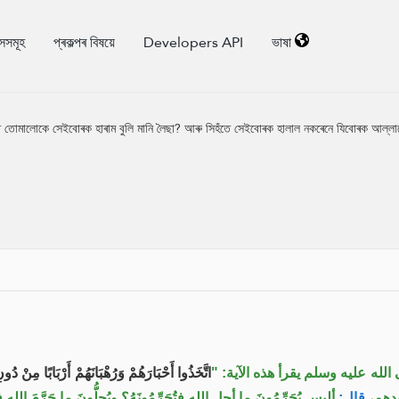
াসসমূহ
প্ৰকল্পৰ বিষয়ে
Developers API
ভাষা
 তোমালোকে সেইবোৰক হাৰাম বুলি মানি লৈছা? আৰু সিহঁতে সেইবোৰক হালাল নকৰেনে যিবোৰক আল্লা
 مَرْيَمَ وَمَا أُمِرُوا إِلاَّ لِيَعْبُدُوا إِلَهًا وَاحِدًا
"أنه سمع النبي صلى الله عليه وس
ّمُونَ ما أحل الله فتُحَرِّمُونَهُ؟ ويُحِلُّونَ ما حَرَّمَ الله فتُحِلُّونَهُ؟
قال:
" فقل