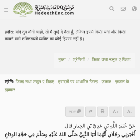
हदीस:
यदि तुम दोनों चाहो, तो मैं तुम्हें दे देता हूँ, लेकिन इसमें किसी धनी और किसी
कमाने वाले शक्तिशाली व्यक्ति का कोई हिस्सा नहीं है।
मुख्य
श्रेणियाँ
फ़िक़्ह तथा उसूल-ए-फ़िक़्ह
श्रेणि:
फ़िक़्ह तथा उसूल-ए-फ़िक़्ह
.
इबादतों पर आधारित फ़िक़्ह
.
ज़कात
.
ज़कात के
हक़दार
.
PDF
+
-
عَنْ عُبَيْدِ اللَّهِ بْنِ عَدِيِّ بْنِ الخِيَارِ قَالَ:
أَخْبَرَنِي رَجُلَانِ أَنَّهُمَا أَتَيَا النَّبِيَّ صَلَّى اللهُ عَلَيْهِ وَسَلَّمَ فِي حَجَّةِ الوَدَاعِ