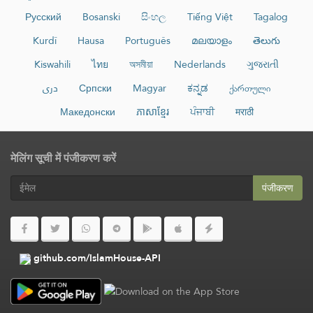
Русский
Bosanski
සිංහල
Tiếng Việt
Tagalog
Kurdî
Hausa
Português
മലയാളം
తెలుగు
Kiswahili
ไทย
অসমীয়া
Nederlands
ગુજરાતી
دری
Српски
Magyar
ಕನ್ನಡ
ქართული
Македонски
ភាសាខ្មែរ
ਪੰਜਾਬੀ
मराठी
मेलिंग सूची में पंजीकरण करें
पंजीकरण
github.com/IslamHouse-API