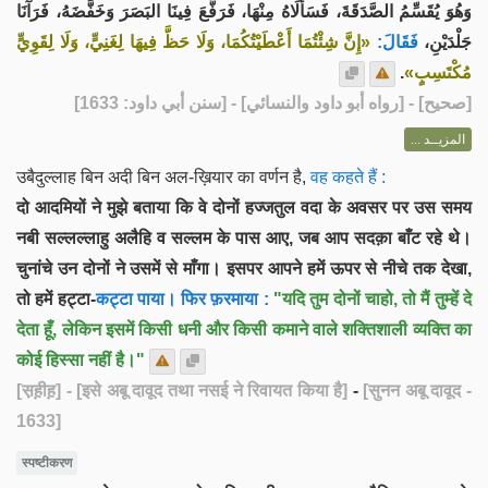
وَهُوَ يُقَسِّمُ الصَّدَقَةَ، فَسَأَلَاهُ مِنْهَا، فَرَفَّعَ فِينَا البَصَرَ وَخَفَّضَهُ، فَرَآنَا
جَلْدَيْنِ،
فَقَالَ:
«إِنَّ شِئْتُمَا أَعْطَيْتُكُمَا، وَلَا حَظَّ فِيهَا لِغَنِيٍّ، وَلَا لِقَوِيٍّ
.
مُكْتَسِبٍ»
] - [رواه أبو داود والنسائي] - [سنن أبي داود: 1633]
صحيح
[
المزيــد ...
उबैदुल्लाह बिन अदी बिन अल-ख़ियार का वर्णन है,
वह कहते हैं :
दो आदमियों ने मुझे बताया कि वे दोनों हज्जतुल वदा के अवसर पर उस समय
नबी सल्लल्लाहु अलैहि व सल्लम के पास आए, जब आप सदक़ा बाँट रहे थे।
चुनांचे उन दोनों ने उसमें से माँगा। इसपर आपने हमें ऊपर से नीचे तक देखा,
तो हमें हट्टा-
कट्टा पाया। फिर फ़रमाया :
"यदि तुम दोनों चाहो, तो मैं तुम्हें दे
देता हूँ, लेकिन इसमें किसी धनी और किसी कमाने वाले शक्तिशाली व्यक्ति का
कोई हिस्सा नहीं है।"
[स़ह़ीह़]
- [इसे अबू दावूद तथा नसई ने रिवायत किया है]
-
[सुनन अबू दावूद -
1633]
स्पष्टीकरण