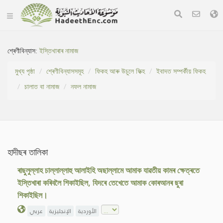
শ্ৰেণীবিন্যাস:
ইস্তিখাৰাৰ নামাজ
মুখ্য পৃষ্ঠা
শ্ৰেণীবিন্যাসসমূহ
ফিকহ আৰু উচুলে ফিক্হ
ইবাদত সম্পৰ্কীয় ফিকহ
চালাত বা নামাজ
নফল নামাজ
হাদীছৰ তালিকা
ৰাছুলুল্লাহ চাল্লাল্লাহু আলাইহি অছাল্লামে আমাক যাৱতীয় কামৰ ক্ষেত্ৰতে
ইস্তিখাৰা কৰিবলৈ শিকাইছিল, যিদৰে তেখেতে আমাক কোৰআনৰ ছুৰা
শিকাইছিল।
الأوردية
الإنجليزية
عربي