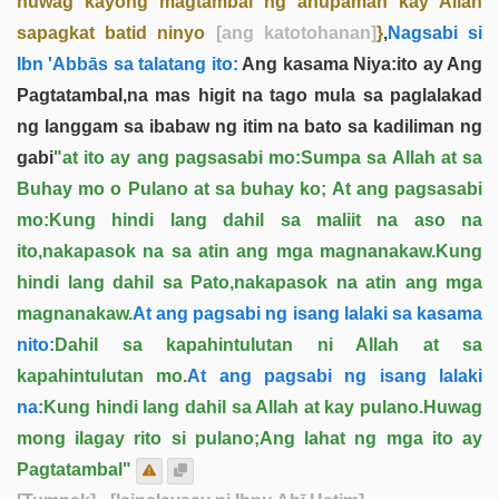
huwag kayong magtambal ng anupaman kay Allah
sapagkat batid ninyo
[ang katotohanan]
}
,
Nagsabi si
Ibn 'Abbās sa talatang ito:
Ang kasama Niya:ito ay Ang
Pagtatambal,na mas higit na tago mula sa paglalakad
ng langgam sa ibabaw ng itim na bato sa kadiliman ng
gabi
"at ito ay ang pagsasabi mo:Sumpa sa Allah at sa
Buhay mo o Pulano at sa buhay ko; At ang pagsasabi
mo:Kung hindi lang dahil sa maliit na aso na
ito,nakapasok na sa atin ang mga magnanakaw.Kung
hindi lang dahil sa Pato,nakapasok na atin ang mga
magnanakaw.
At ang pagsabi ng isang lalaki sa kasama
nito:
Dahil sa kapahintulutan ni Allah at sa
kapahintulutan mo.
At ang pagsabi ng isang lalaki
na:
Kung hindi lang dahil sa Allah at kay pulano.Huwag
mong ilagay rito si pulano;Ang lahat ng mga ito ay
Pagtatambal"