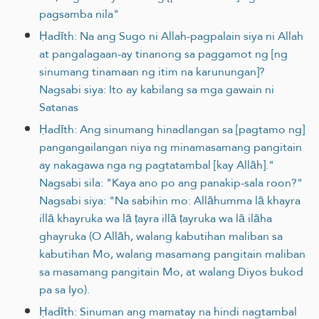
pagsamba nila"
Ḥadīth: Na ang Sugo ni Allah-pagpalain siya ni Allah
at pangalagaan-ay tinanong sa paggamot ng [ng
sinumang tinamaan ng itim na karunungan]?
Nagsabi siya: Ito ay kabilang sa mga gawain ni
Satanas
Ḥadīth: Ang sinumang hinadlangan sa [pagtamo ng]
pangangailangan niya ng minamasamang pangitain
ay nakagawa nga ng pagtatambal [kay Allāh]."
Nagsabi sila: "Kaya ano po ang panakip-sala roon?"
Nagsabi siya: "Na sabihin mo: Allāhumma lā khayra
illā khayruka wa lā ṭayra illā ṭayruka wa lā ilāha
ghayruka (O Allāh, walang kabutihan maliban sa
kabutihan Mo, walang masamang pangitain maliban
sa masamang pangitain Mo, at walang Diyos bukod
pa sa Iyo).
Ḥadīth: Sinuman ang mamatay na hindi nagtambal