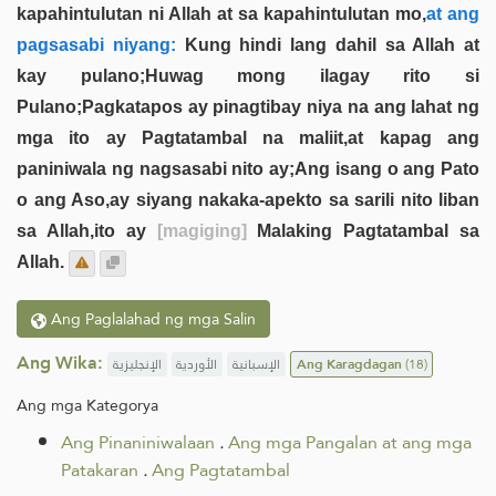
kapahintulutan ni Allah at sa kapahintulutan mo,
at ang
pagsasabi niyang:
Kung hindi lang dahil sa Allah at
kay pulano;Huwag mong ilagay rito si
Pulano;Pagkatapos ay pinagtibay niya na ang lahat ng
mga ito ay Pagtatambal na maliit,at kapag ang
paniniwala ng nagsasabi nito ay;Ang isang o ang Pato
o ang Aso,ay siyang nakaka-apekto sa sarili nito liban
sa Allah,ito ay
[magiging]
Malaking Pagtatambal sa
Allah.
Ang Paglalahad ng mga Salin
Ang Wika:
الإنجليزية
الأوردية
الإسبانية
Ang Karagdagan
(18)
Ang mga Kategorya
Ang Pinaniniwalaan
.
Ang mga Pangalan at ang mga
Patakaran
.
Ang Pagtatambal