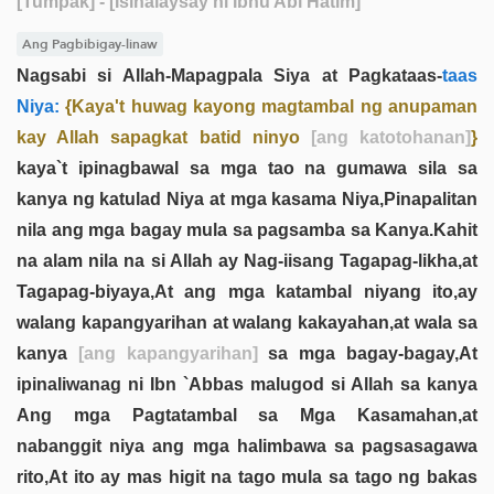
[Tumpak]
- [Isinalaysay ni Ibnu Abī Hatim]
Ang Pagbibigay-linaw
Nagsabi si Allah-Mapagpala Siya at Pagkataas-
taas
Niya:
{Kaya't huwag kayong magtambal ng anupaman
kay Allah sapagkat batid ninyo
[ang katotohanan]
}
kaya`t ipinagbawal sa mga tao na gumawa sila sa
kanya ng katulad Niya at mga kasama Niya,Pinapalitan
nila ang mga bagay mula sa pagsamba sa Kanya.Kahit
na alam nila na si Allah ay Nag-iisang Tagapag-likha,at
Tagapag-biyaya,At ang mga katambal niyang ito,ay
walang kapangyarihan at walang kakayahan,at wala sa
kanya
[ang kapangyarihan]
sa mga bagay-bagay,At
ipinaliwanag ni Ibn `Abbas malugod si Allah sa kanya
Ang mga Pagtatambal sa Mga Kasamahan,at
nabanggit niya ang mga halimbawa sa pagsasagawa
rito,At ito ay mas higit na tago mula sa tago ng bakas