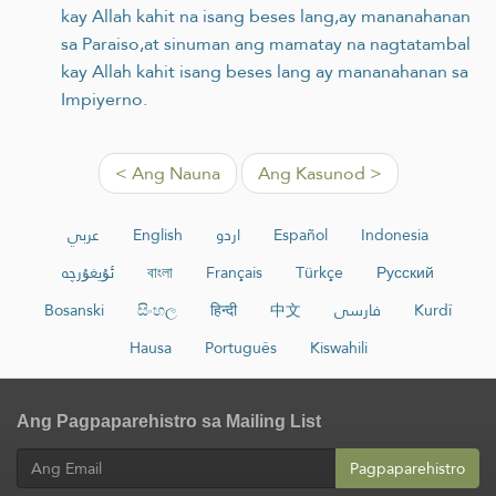
kay Allah kahit na isang beses lang,ay mananahanan
sa Paraiso,at sinuman ang mamatay na nagtatambal
kay Allah kahit isang beses lang ay mananahanan sa
Impiyerno.
< Ang Nauna
Ang Kasunod >
عربي
English
اردو
Español
Indonesia
ئۇيغۇرچە
বাংলা
Français
Türkçe
Русский
Bosanski
සිංහල
हिन्दी
中文
فارسی
Kurdî
Hausa
Português
Kiswahili
Ang Pagpaparehistro sa Mailing List
Pagpaparehistro