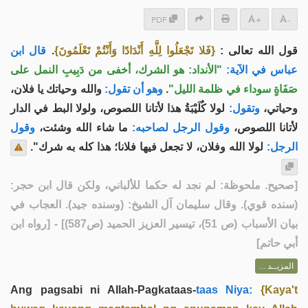
PDF
+
-
قال ابن
.
{فَلا تَجْعَلُوا لِلَّهِ أَنْدَادًا وَأَنْتُمْ تَعْلَمُونَ}
قول الله تعالى :
عباس في الآية:
"الأنداد: هو الشرك، أخفى من دَبِيبِ النمل على
والله وحياتك يا فلان،
وهو أن تقول:
.
صَفَاةٍ سوداء في ظلمة الليل"
وحياتي،
وتقول:
لولا كُلَيْبَةُ هذا لأتانا اللصوص، ولولا البط في الدار
لأتانا اللصوص،
وقول الرجل لصاحبه:
ما شاء الله وشئت،
وقول
الرجل:
لولا الله وفلان، لا تجعل فيها فلانا؛ هذا كله به شرك".
صحيح. ملحوظة: لم نجد له حكما للألباني، ولكن قال ابن حجر:
[
(سنده قوي). وقال سليمان آل الشيخ: (وسنده جيد). العجاب في
بيان الأسباب (ص 51)، تيسير العزيز الحميد (ص587)
] - [رواه ابن
أبي حاتم]
المزيــد ...
Ang pagsabi ni Allah-Pagkataas-
taas Niya:
{Kaya't