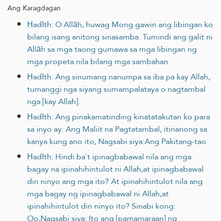
Ang Karagdagan
Ḥadīth: O Allāh, huwag Mong gawin ang libingan ko
bilang isang anitong sinasamba. Tumindi ang galit ni
Allāh sa mga taong gumawa sa mga libingan ng
mga propeta nila bilang mga sambahan.
Ḥadīth: Ang sinumang nanumpa sa iba pa kay Allah,
tumanggi nga siyang sumampalataya o nagtambal
nga [kay Allah].
Ḥadīth: Ang pinakamatinding kinatatakutan ko para
sa inyo ay: Ang Maliit na Pagtatambal, itinanong sa
kanya kung ano ito, Nagsabi siya:Ang Pakitang-tao
Ḥadīth: Hindi ba`t ipinagbabawal nila ang mga
bagay na ipinahihintulot ni Allah,at ipinagbabawal
din ninyo ang mga ito? At ipinahihintulot nila ang
mga bagay ng ipinagbabawal ni Allah,at
ipinahihintulot din ninyo ito? Sinabi kong:
Oo,Nagsabi siya: Ito ang [pamamaraan] ng