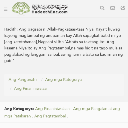
Ḥadīth:
Ang pagsabi ni Allah-Pagkataas-taas Niya: Kaya't huwag
kayong magtambal ng anupaman kay Allah sapagkat batid ninyo
[ang katotohanan],Nagsabi si Ibn 'Abbās sa talatang ito: Ang
kasama Niya:ito ay Ang Pagtatambal,na mas higit na tago mula sa
paglalakad ng langgam sa ibabaw ng itim na bato sa kadiliman ng
gabi"
Ang Pangunahin
Ang mga Kategorya
Ang Pinaniniwalaan
Ang Kategorya:
Ang Pinaniniwalaan
.
Ang mga Pangalan at ang
mga Patakaran
.
Ang Pagtatambal
.