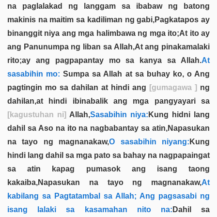
na paglalakad ng langgam sa ibabaw ng batong
makinis na maitim sa kadiliman ng gabi,Pagkatapos ay
binanggit niya ang mga halimbawa ng mga ito;At ito ay
ang Panunumpa ng liban sa Allah,At ang pinakamalaki
rito;ay ang pagpapantay mo sa kanya sa Allah.
At
sasabihin mo:
Sumpa sa Allah at sa buhay ko, o Ang
pagtingin mo sa dahilan at hindi ang
[gumagawa ]
ng
dahilan,at hindi ibinabalik ang mga pangyayari sa
[kagustuhan ni]
Allah,
Sasabihin niya:
Kung hidni lang
dahil sa Aso na ito na nagbabantay sa atin,Napasukan
na tayo ng magnanakaw,
O sasabihin niyang:
Kung
hindi lang dahil sa mga pato sa bahay na nagpapaingat
sa atin kapag pumasok ang isang taong
kakaiba,Napasukan na tayo ng magnanakaw,
At
kabilang sa Pagtatambal sa Allah; Ang pagsasabi ng
isang lalaki sa kasamahan nito na:
Dahil sa