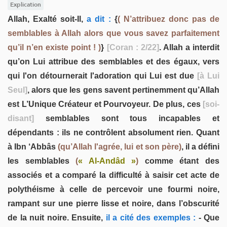
Explication
Allah, Exalté soit-Il,
a dit :
{
( N’attribuez donc pas de
semblables à Allah alors que vous savez parfaitement
qu’il n’en existe point ! )
}
[Coran : 2/22]
. Allah a interdit
qu’on Lui attribue des semblables et des égaux, vers
qui l'on détournerait l'adoration qui Lui est due
[à Lui
Seul]
, alors que les gens savent pertinemment qu’Allah
est L’Unique Créateur et Pourvoyeur. De plus, ces
[soi-
disant]
semblables sont tous incapables et
dépendants : ils ne contrôlent absolument rien. Quant
à Ibn ‘Abbâs
(qu’Allah l'agrée, lui et son père)
, il a défini
les semblables
(
« Al-Andâd »
)
comme étant des
associés et a comparé la difficulté à saisir cet acte de
polythéisme à celle de percevoir une fourmi noire,
rampant sur une pierre lisse et noire, dans l’obscurité
de la nuit noire. Ensuite,
il a cité des exemples :
- Que