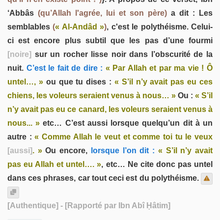
‘Abbâs
(qu’Allah l'agrée, lui et son père)
a dit : Les
semblables
(
« Al-Andâd »
)
, c'est le polythéisme. Celui-
ci est encore plus subtil que les pas d’une fourmi
[noire]
sur un rocher lisse noir dans l’obscurité de la
nuit.
C’est le fait de dire :
« Par Allah et par ma vie ! Ô
untel…, »
ou que tu dises :
« S’il n’y avait pas eu ces
chiens, les voleurs seraient venus à nous… »
Ou :
« S’il
n’y avait pas eu ce canard, les voleurs seraient venus à
nous... »
etc… C’est aussi lorsque quelqu’un dit à un
autre :
« Comme Allah le veut et comme toi tu le veux
[aussi]
. »
Ou encore,
lorsque l’on dit :
« S’il n’y avait
pas eu Allah et untel…. »
, etc… Ne cite donc pas untel
dans ces phrases, car tout ceci est du polythéisme.
[Authentique]
- [Rapporté par Ibn Abî Ḥâtim]