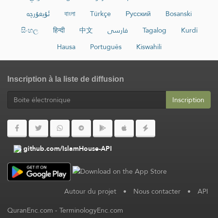
ئۇيغۇرچە
বাংলা
Türkçe
Русский
Bosanski
සිංහල
हिन्दी
中文
فارسی
Tagalog
Kurdî
Hausa
Português
Kiswahili
Inscription à la liste de diffusion
Inscription
github.com/IslamHouse-API
Autour du projet
•
Nous contacter
•
API
QuranEnc.com
-
TerminologyEnc.com