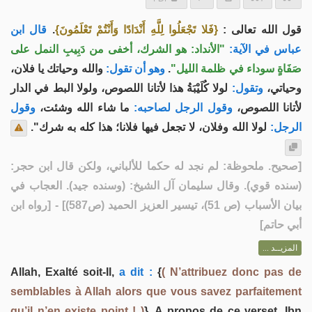
قال ابن
.
{فَلا تَجْعَلُوا لِلَّهِ أَنْدَادًا وَأَنْتُمْ تَعْلَمُونَ}
قول الله تعالى :
عباس في الآية:
"الأنداد: هو الشرك، أخفى من دَبِيبِ النمل على
والله وحياتك يا فلان،
وهو أن تقول:
.
صَفَاةٍ سوداء في ظلمة الليل"
وحياتي،
وتقول:
لولا كُلَيْبَةُ هذا لأتانا اللصوص، ولولا البط في الدار
لأتانا اللصوص،
وقول الرجل لصاحبه:
ما شاء الله وشئت،
وقول
الرجل:
لولا الله وفلان، لا تجعل فيها فلانا؛ هذا كله به شرك".
صحيح. ملحوظة: لم نجد له حكما للألباني، ولكن قال ابن حجر:
[
(سنده قوي). وقال سليمان آل الشيخ: (وسنده جيد). العجاب في
بيان الأسباب (ص 51)، تيسير العزيز الحميد (ص587)
] - [رواه ابن
أبي حاتم]
المزيــد ...
Allah, Exalté soit-Il,
a dit :
{
( N’attribuez donc pas de
semblables à Allah alors que vous savez parfaitement
qu’il n’en existe point ! )
}. A propos de ce verset, Ibn