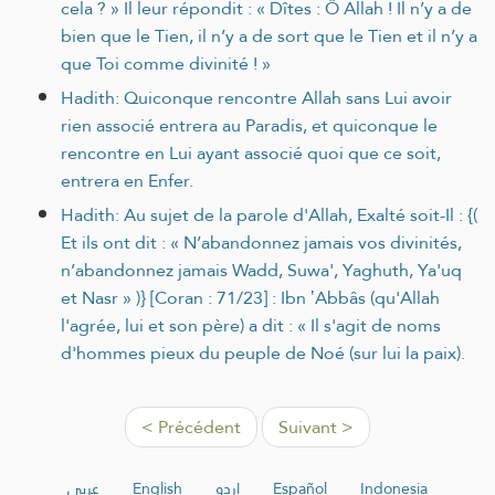
cela ? » Il leur répondit : « Dîtes : Ô Allah ! Il n’y a de
bien que le Tien, il n’y a de sort que le Tien et il n’y a
que Toi comme divinité ! »
Hadith: Quiconque rencontre Allah sans Lui avoir
rien associé entrera au Paradis, et quiconque le
rencontre en Lui ayant associé quoi que ce soit,
entrera en Enfer.
Hadith: Au sujet de la parole d'Allah, Exalté soit-Il : {(
Et ils ont dit : « N’abandonnez jamais vos divinités,
n’abandonnez jamais Wadd, Suwa', Yaghuth, Ya'uq
et Nasr » )} [Coran : 71/23] : Ibn ʽAbbâs (qu'Allah
l'agrée, lui et son père) a dit : « Il s'agit de noms
d'hommes pieux du peuple de Noé (sur lui la paix).
< Précédent
Suivant >
عربي
English
اردو
Español
Indonesia