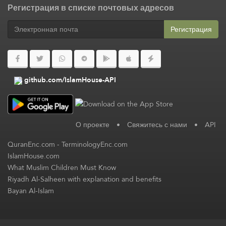
Регистрация в списке почтовых адресов
Регистрация
github.com/IslamHouse-API
О проекте
•
Свяжитесь с нами
•
API
QuranEnc.com
-
TerminologyEnc.com
IslamHouse.com
What Muslim Children Must Know
Riyadh Al-Salheen with explanation and benefits
Bayan Al-Islam