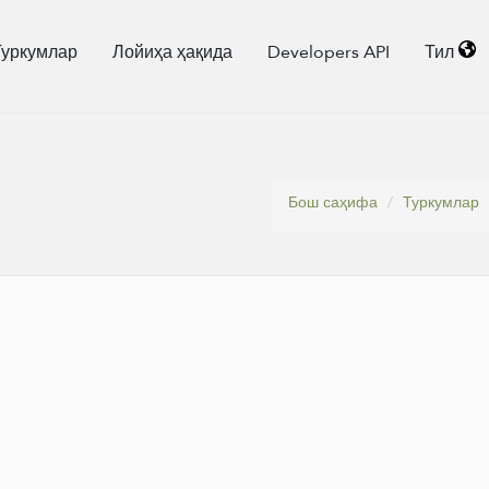
Туркумлар
Лойиҳа ҳақида
Developers API
Тил
Бош саҳифа
Туркумлар