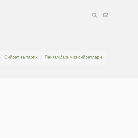
Сийрат ва тарих
Пайғамбаримиз сийратлари