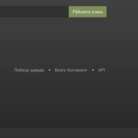
Рўйхатга олиш
Лойиҳа ҳақида
•
Бизга боғланинг
•
API