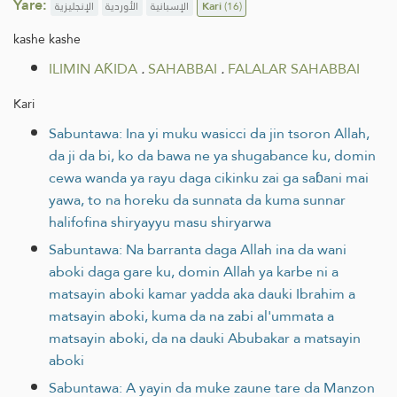
Yare:
الإنجليزية
الأوردية
الإسبانية
Kari
(16)
kashe kashe
ILIMIN AƘIDA
.
SAHABBAI
.
FALALAR SAHABBAI
Kari
Sabuntawa: Ina yi muku wasicci da jin tsoron Allah,
da ji da bi, ko da bawa ne ya shugabance ku, domin
cewa wanda ya rayu daga cikinku zai ga saɓani mai
yawa, to na horeku da sunnata da kuma sunnar
halifofina shiryayyu masu shiryarwa
Sabuntawa: Na barranta daga Allah ina da wani
aboki daga gare ku, domin Allah ya karbe ni a
matsayin aboki kamar yadda aka dauki Ibrahim a
matsayin aboki, kuma da na zabi al'ummata a
matsayin aboki, da na dauki Abubakar a matsayin
aboki
Sabuntawa: A yayin da muke zaune tare da Manzon