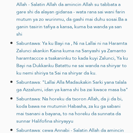
Allah - Salatin Allah da amincin Allah su tabbata a
gare shi da alayan gidansa - wata rana sai wani farin
mutum ya zo wurinmu, da gashi mai duhu sosai.Ba a
ganin tasirin tafiya a kansa, kuma ba wanda ya san
shi
Sabuntawa: Ya ku Bayi na , Ni na Lallai ni na Haramta
Zalunci akankin Kaina kuma na Sanyashi ya Zamanto
haramtaccce a tsakaninku to kada kuyi Zalunci, Ya ku
Bayi na Dukkanku Batattu ne sai wanda na shiryar to
ku nemi shiriya ta Sai na shiryar da ku.
Sabuntawa: "Lallai Alla Madaukakin Sarki yana talala
ga Azzalumi, idan ya kama shi ba zai kwace masa ba"
Sabuntawa: Na horeku da tsoron Allah, da ji da bi,
koda bawa ne mutumin Habasha, za ku ga sabani
mai tsanani a bayana, to na horeku da sunnata da
sunnar Halifofina shiryayyu
Sabuntawa: cewa Annabi - Salatin Allah da amincin