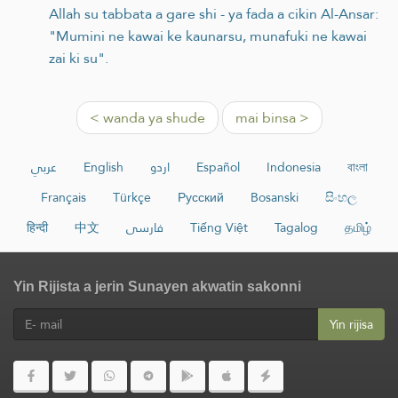
Allah su tabbata a gare shi - ya fada a cikin Al-Ansar:
"Mumini ne kawai ke kaunarsu, munafuki ne kawai
zai ki su".
< wanda ya shude
mai binsa >
عربي
English
اردو
Español
Indonesia
বাংলা
Français
Türkçe
Русский
Bosanski
සිංහල
हिन्दी
中文
فارسی
Tiếng Việt
Tagalog
தமிழ்
Yin Rijista a jerin Sunayen akwatin sakonni
Yin rijisa