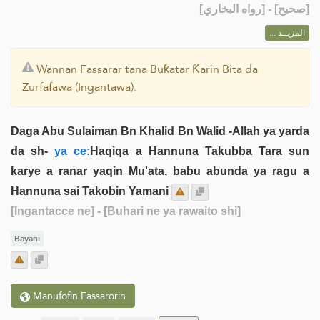
] - [رواه البخاري]
صحيح
[
المزيــد ...
Wannan Fassarar tana Buƙatar Ƙarin Bita da
Zurfafawa (Ingantawa).
Daga Abu Sulaiman Bn Khalid Bn Walid -Allah ya yarda
da sh-
ya ce:
Haqiqa a Hannuna Takubba Tara sun
karye a ranar yaqin Mu'ata, babu abunda ya ragu a
Hannuna sai Takobin Yamani
[Ingantacce ne]
- [Buhari ne ya rawaito shi]
Bayani
Manufofin Fassarorin