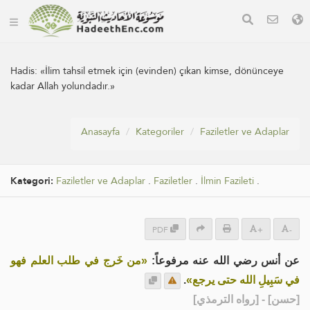
Hadis:
«İlim tahsil etmek için (evinden) çıkan kimse, dönünceye
kadar Allah yolundadır.»
Anasayfa
Kategoriler
Faziletler ve Adaplar
Kategori:
Faziletler ve Adaplar
.
Faziletler
.
İlmin Fazileti
.
PDF
+
-
عن أنس رضي الله عنه مرفوعاً:
«من خَرج في طلب العلم فهو
.
في سَبِيلِ الله حتى يرجع»
] - [رواه الترمذي]
حسن
[