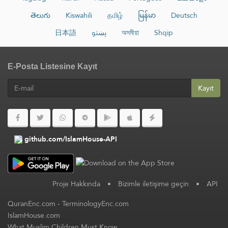
తెలుగు
Kiswahili
தமிழ்
မြန်မာ
Deutsch
日本語
پښتو
অসমীয়া
Shqip
E-Posta Listesine Kayıt
Kayıt
github.com/IslamHouse-API
Proje Hakkında
•
Bizimle iletişime geçin
•
API
QuranEnc.com
-
TerminologyEnc.com
IslamHouse.com
What Muslim Children Must Know