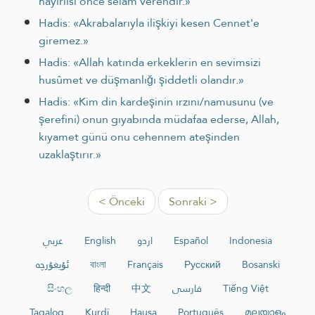
hayırlısı önce selâm verendir.»
Hadis: «Akrabalarıyla ilişkiyi kesen Cennet'e
giremez.»
Hadis: «Allah katında erkeklerin en sevimsizi
husûmet ve düşmanlığı şiddetli olandır.»
Hadis: «Kim din kardeşinin ırzını/namusunu (ve
şerefini) onun gıyabında müdafaa ederse, Allah,
kıyamet günü onu cehennem ateşinden
uzaklaştırır.»
< Önceki
Sonraki >
عربي
English
اردو
Español
Indonesia
ئۇيغۇرچە
বাংলা
Français
Русский
Bosanski
සිංහල
हिन्दी
中文
فارسی
Tiếng Việt
Tagalog
Kurdî
Hausa
Português
മലയാളം