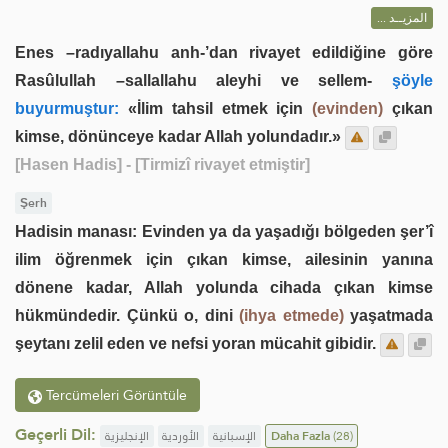
المزيــد ...
Enes –radıyallahu anh-’dan rivayet edildiğine göre
Rasûlullah –sallallahu aleyhi ve sellem-
şöyle
buyurmuştur:
«İlim tahsil etmek için
(evinden)
çıkan
kimse, dönünceye kadar Allah yolundadır.»
[Hasen Hadis]
- [Tirmizî rivayet etmiştir]
Şerh
Hadisin manası: Evinden ya da yaşadığı bölgeden şer’î
ilim öğrenmek için çıkan kimse, ailesinin yanına
dönene kadar, Allah yolunda cihada çıkan kimse
hükmündedir. Çünkü o, dini
(ihya etmede)
yaşatmada
şeytanı zelil eden ve nefsi yoran mücahit gibidir.
Tercümeleri Görüntüle
Geçerli Dil:
الإنجليزية
الأوردية
الإسبانية
Daha Fazla
(28)