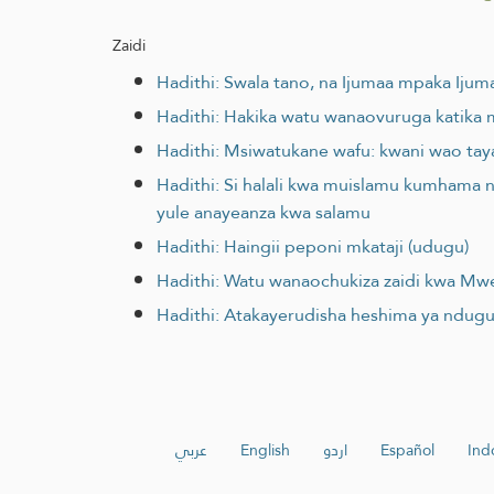
Zaidi
Hadithi: Swala tano, na Ijumaa mpaka Ij
Hadithi: Hakika watu wanaovuruga katika 
Hadithi: Msiwatukane wafu: kwani wao tay
Hadithi: Si halali kwa muislamu kumhama 
yule anayeanza kwa salamu
Hadithi: Haingii peponi mkataji (udugu)
Hadithi: Watu wanaochukiza zaidi kwa Mw
Hadithi: Atakayerudisha heshima ya ndug
عربي
English
اردو
Español
Ind