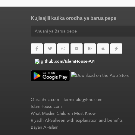
Kujisajili katika orodha ya barua pepe
github.com/IslamHouse-API
QuranEnc.com
-
TerminologyEnc.com
IslamHouse.com
What Muslim Children Must Know
Riyadh Al-Salheen with explanation and benefits
Bayan Al-Islam