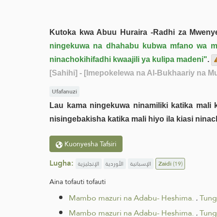
Kutoka kwa Abuu Huraira -Radhi za Mwenye
ningekuwa na dhahabu kubwa mfano wa mlima 
ninachokihifadhi kwaajili ya kulipa madeni"
.
[Sahihi]
- [Imepokelewa na Al-Bukhaariy na Mu
Ufafanuzi
Lau kama ningekuwa ninamiliki katika mali 
nisingebakisha katika mali hiyo ila kiasi nina
Kuonyesha Tafsiri
Lugha:
الإنجليزية
الأوردية
الإسبانية
Zaidi
(19)
Aina tofauti tofauti
Mambo mazuri na Adabu- Heshima.
.
Tung
Mambo mazuri na Adabu- Heshima.
.
Tung