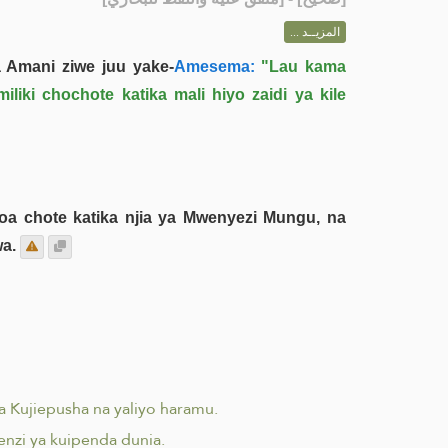
المزيــد ...
 Amani ziwe juu yake-
Amesema:
"Lau kama
iki chochote katika mali hiyo zaidi ya kile
toa chote katika njia ya Mwenyezi Mungu, na
wa.
 Kujiepusha na yaliyo haramu.
nzi ya kuipenda dunia.