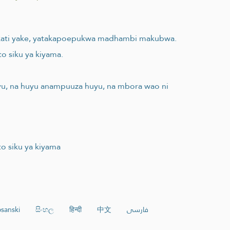
o kati yake, yatakapoepukwa madhambi makubwa.
o siku ya kiyama.
uyu, na huyu anampuuza huyu, na mbora wao ni
o siku ya kiyama
sanski
සිංහල
हिन्दी
中文
فارسی