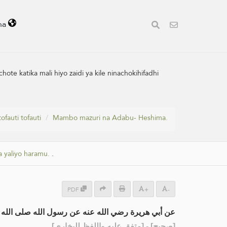
ha
e katika mali hiyo zaidi ya kile ninachokihifadhi
ofauti tofauti
Mambo mazuri na Adabu- Heshima.
 yaliyo haramu.
.
PDF
+
-
عن أبي هريرة رضي الله عنه عن رسول الله صلى الله:
] - [متفق عليه واللفظ للبخاري]
صحيح
[