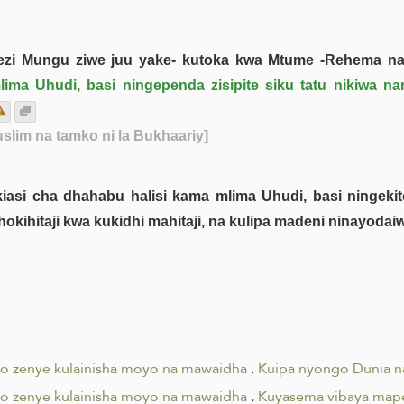
zi Mungu ziwe juu yake- kutoka kwa Mtume -Rehema na
Uhudi, basi ningependa zisipite siku tatu nikiwa namil
slim na tamko ni la Bukhaariy]
kiasi cha dhahabu halisi kama mlima Uhudi, basi ningeki
chokihitaji kwa kukidhi mahitaji, na kulipa madeni ninayodai
o zenye kulainisha moyo na mawaidha
.
Kuipa nyongo Dunia na
o zenye kulainisha moyo na mawaidha
.
Kuyasema vibaya mape