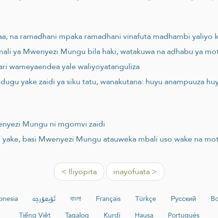
umaa, na ramadhani mpaka ramadhani vinafuta madhambi yaliy
mali ya Mwenyezi Mungu bila haki, watakuwa na adhabu ya mot
ari wameyaendea yale waliyoyatanguliza
ndugu yake zaidi ya siku tatu, wanakutana: huyu anampuuza h
enyezi Mungu ni mgomvi zaidi
u yake, basi Mwenyezi Mungu atauweka mbali uso wake na mot
< Iliyopita
inayofuata >
onesia
ئۇيغۇرچە
বাংলা
Français
Türkçe
Русский
Bo
Tiếng Việt
Tagalog
Kurdî
Hausa
Português