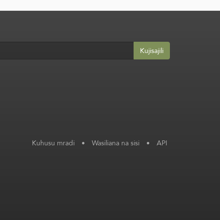
Kujisajili
Kuhusu mradi
•
Wasiliana na sisi
•
API