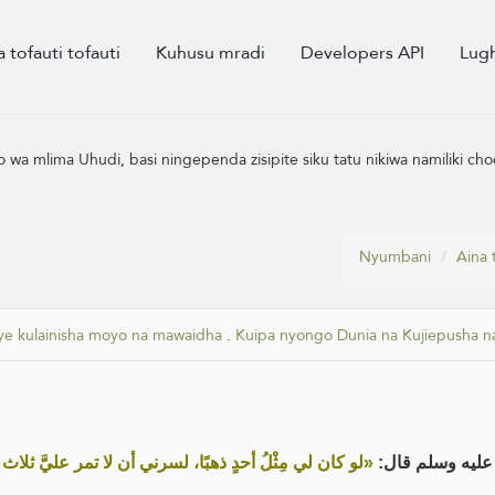
a tofauti tofauti
Kuhusu mradi
Developers API
Lug
mlima Uhudi, basi ningependa zisipite siku tatu nikiwa namiliki chochot
Nyumbani
Aina t
ye kulainisha moyo na mawaidha
.
Kuipa nyongo Dunia na Kujiepusha na
 عليه وسلم قال
لو كان لي مِثْلُ أحدٍ ذهبًا، لسرني أن لا تمر عليَّ ثلاث »