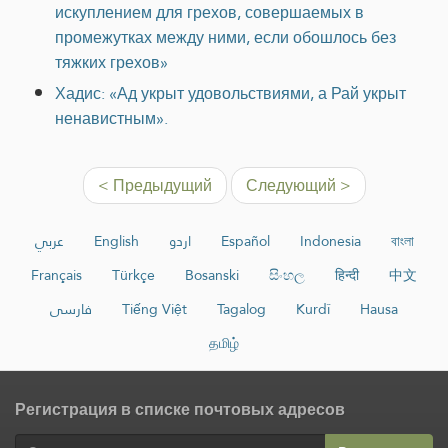
искуплением для грехов, совершаемых в
промежутках между ними, если обошлось без
тяжких грехов»
Хадис: «Ад укрыт удовольствиями, а Рай укрыт
ненавистным».
< Предыдущий
Следующий >
عربي
English
اردو
Español
Indonesia
বাংলা
Français
Türkçe
Bosanski
සිංහල
हिन्दी
中文
فارسی
Tiếng Việt
Tagalog
Kurdî
Hausa
தமிழ்
Регистрация в списке почтовых адресов