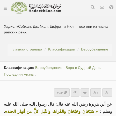
Хадис:
«Сейхан, Джейхан, Евфрат и Нил — все они из числа
райских рек».
Главная страница
Классификации
Вероубеждение
Классификация:
Вероубеждение
.
Вера в Судный День
.
Последняя жизнь
.
PDF
+
-
عن أبي هريرة رضي الله عنه قال: قال رسول الله صلى الله عليه
.
« سَيْحَانُ وَجَيْحَانُ وَالفُرَاتُ والنِّيل كلٌّ من أنهار الجنة»
وسلم :