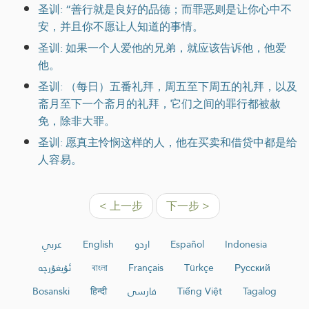
圣训: “善行就是良好的品德；而罪恶则是让你心中不
安，并且你不愿让人知道的事情。
圣训: 如果一个人爱他的兄弟，就应该告诉他，他爱
他。
圣训: （每日）五番礼拜，周五至下周五的礼拜，以及
斋月至下一个斋月的礼拜，它们之间的罪行都被赦
免，除非大罪。
圣训: 愿真主怜悯这样的人，他在买卖和借贷中都是给
人容易。
< 上一步
下一步 >
عربي
English
اردو
Español
Indonesia
ئۇيغۇرچە
বাংলা
Français
Türkçe
Русский
Bosanski
हिन्दी
فارسی
Tiếng Việt
Tagalog