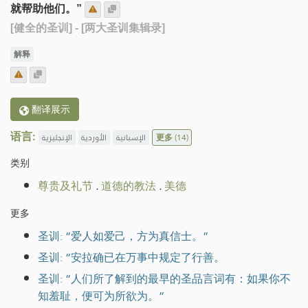
就帮助他们。”
[健全的圣训]
- [两大圣训集辑录]
解释
翻译展示
语言:
الإنجليزية
الأوردية
الإسبانية
更多
(14)
类别
尊贵及礼节
.
道德的教法
.
美德
更多
圣训: “爱人如爱己，方为真信士。”
圣训: “安拉确已在万事中规定了行善。
圣训: “人们所了解到的最早的圣品言词有：如果你不
知羞耻，便可为所欲为。”