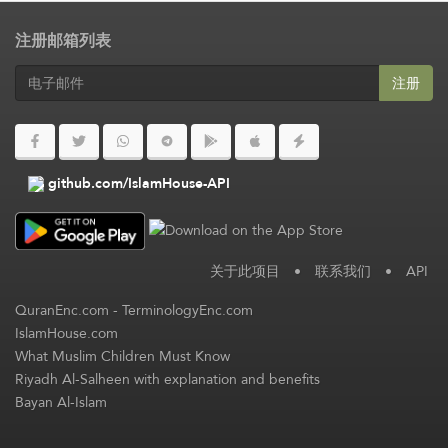
注册邮箱列表
注册
github.com/IslamHouse-API
关于此项目
•
联系我们
•
API
QuranEnc.com
-
TerminologyEnc.com
IslamHouse.com
What Muslim Children Must Know
Riyadh Al-Salheen with explanation and benefits
Bayan Al-Islam