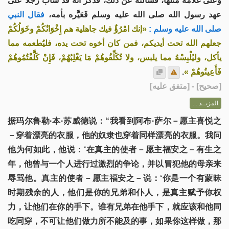
وعلى غلامه مثلها، فسألته عن ذلك، فذكر أنه قد سابَّ رجلا ًعلى
عهد رسول الله صلى الله عليه وسلم فَعَيَّره بأمه،
فقال النبي
صلى الله عليه وسلم :
«إنك امْرُؤٌ فيك جاهلية هم إِخْوَانُكُمْ وخَوَلُكُمْ
جعلهم الله تحت أيديكم، فمن كان أخوه تحت يده، فليُطعمه مما
يأكل، وليُلْبِسْهُ مما يلبس، ولا تُكَلِّفُوهُمْ مَا يَغْلِبُهُمْ، فَإِنْ كَلَّفْتُمُوهُمْ
.
فَأَعِينُوهُمْ »
] - [متفق عليه]
صحيح
[
المزيــد ...
据玛尔鲁勒·本·苏威德说：“我看到阿布·萨尔－愿主喜悦之
－穿着漂亮的衣服，他的奴隶也穿着同样漂亮的衣服。我问
他为何如此，他说：‘在真主的使者－愿主福安之－有生之
年，他曾与一个人进行过激烈的争论，并以冒犯他的母亲来
辱骂他。真主的使者－愿主福安之－说：‘你是一个有蒙昧
时期残余的人，他们是你的兄弟和仆人，是真主赋予你权
力，让他们在你的手下。谁有兄弟在他手下，就应该和他同
吃同穿，不可让他们做力所不能及的事，如果你这样做，那