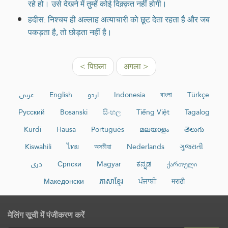
रहे हो। उसे देखने में तुम्हें कोई दिक़्क़त नहीं होगी।
हदीस: निश्चय ही अल्लाह अत्याचारी को छूट देता रहता है और जब
पकड़ता है, तो छोड़ता नहीं है।
< पिछला
अगला >
عربي
English
اردو
Indonesia
বাংলা
Türkçe
Русский
Bosanski
සිංහල
Tiếng Việt
Tagalog
Kurdî
Hausa
Português
മലയാളം
తెలుగు
Kiswahili
ไทย
অসমীয়া
Nederlands
ગુજરાતી
دری
Српски
Magyar
ಕನ್ನಡ
ქართული
Македонски
ភាសាខ្មែរ
ਪੰਜਾਬੀ
मराठी
मेलिंग सूची में पंजीकरण करें