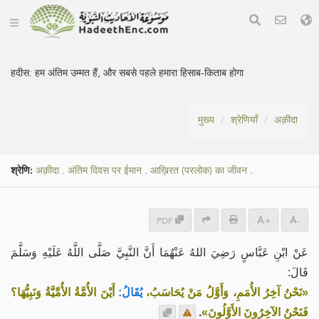
हदीस:
हम अंतिम उम्मत हैं, और सबसे पहले हमारा हिसाब-किताब होगा
मुख्य
श्रेणियाँ
अक़ीदा
श्रेणि:
अक़ीदा
.
अंतिम दिवस पर ईमान
.
आख़िरत (परलोक) का जीवन
.
PDF
+
-
عَنْ ابْنِ عَبَّاسٍ رَضِيَ اللهُ عَنْهُمَا أَنَّ النَّبِيَّ صَلَّى اللَّهُ عَلَيْهِ وَسَلَّمَ
قَالَ:
«نَحْنُ آخِرُ الأُمَمِ، وَأَوَّلُ مَنْ يُحَاسَبُ،
يُقَالُ:
أَيْنَ الأُمَّةُ الأُمِّيَّةُ وَنَبِيُّهَا؟
.
فَنَحْنُ الآخِرُونَ الأَوَّلُونَ»