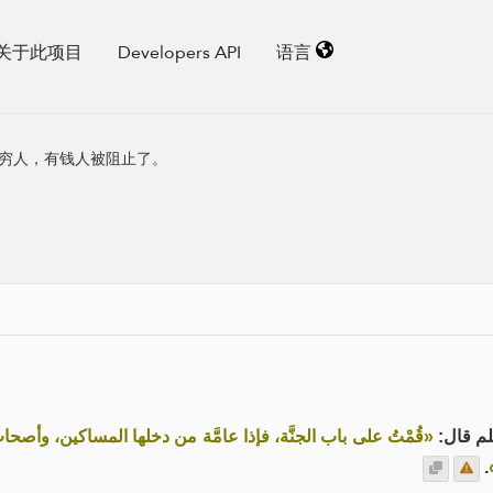
关于此项目
Developers API
语言
穷人，有钱人被阻止了。
أصحاب الجَدِّ مَحْبُوسُونَ، غير أن أصحابَ النَّار قد أُمِرَ بهم إلى
عن أسام
.