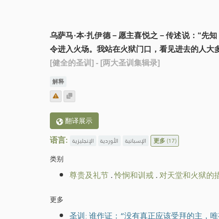
乌萨马·本·扎伊德－愿主喜悦之－传述说：“先
令进入火场。我站在火狱门口，看见进去的人大多
[健全的圣训]
- [两大圣训集辑录]
解释
翻译展示
语言:
الإنجليزية
الأوردية
الإسبانية
更多
(17)
类别
尊贵及礼节
.
怜悯和训戒
.
对天堂和火狱的
更多
圣训: 谁作证：“没有真正应该受拜的主