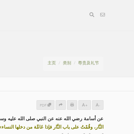
主页
类别
尊贵及礼节
PDF
+
-
ة رضي الله عنه عن النبي صلى الله عليه وسلم قال:
النَّار، وقُمْتُ على باب النَّار فإذا عَامَّة من دخلها النساء»