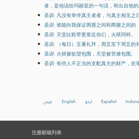
者，是他说给玛丽亚的一句话，和出自他的
圣训: 凡没有举伴真主者者，与真主相见
圣训: 谁能向我保证两唇之间和两腿之间
圣训: 天堂比鞋带更靠近你们，火狱同样。
圣训: （每日）五番礼拜，周五至下周五
圣训: 火狱被欲望包围，天堂被苦难包围。
圣训: 有些人不正当的支配真主的财产，在
عربي
English
اردو
Español
Indone
注册邮箱列表