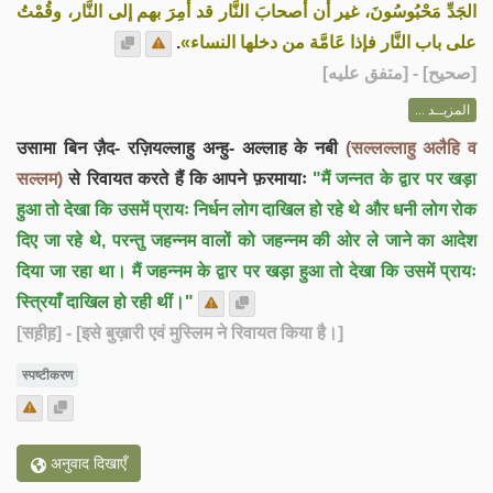
الجَدِّ مَحْبُوسُونَ، غير أن أصحابَ النَّار قد أُمِرَ بهم إلى النَّار، وقُمْتُ
.
على باب النَّار فإذا عَامَّة من دخلها النساء»
] - [متفق عليه]
صحيح
[
المزيــد ...
उसामा बिन ज़ैद- रज़ियल्लाहु अन्हु- अल्लाह के नबी
(सल्लल्लाहु अलैहि व
सल्लम)
से रिवायत करते हैं कि आपने फ़रमायाः
"मैं जन्नत के द्वार पर खड़ा
हुआ तो देखा कि उसमें प्रायः निर्धन लोग दाखिल हो रहे थे और धनी लोग रोक
दिए जा रहे थे, परन्तु जहन्नम वालों को जहन्नम की ओर ले जाने का आदेश
दिया जा रहा था। मैं जहन्नम के द्वार पर खड़ा हुआ तो देखा कि उसमें प्रायः
स्त्रियाँ दाखिल हो रही थीं।"
[सह़ीह़]
- [इसे बुख़ारी एवं मुस्लिम ने रिवायत किया है।]
स्पष्टीकरण
अनुवाद दिखाएँ