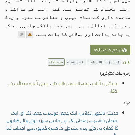
میں اس بات کا اشارہ پایا جاتا ہے کہ اللہ تعالیٰ،
اپنی مخلوق کی تدبیر میں غیر اللہ کی شراکت و
ساجھے داری کے تمام عیوب و نقائص سے منزہ و پاک
ہے۔ اللہ تعالیٰ سے یہ بھی دعا مانگی جارہی ہے کہ
یہ چاند ہدایت اور بھلائی کا باعث بنے۔
تراجم کا مشاہدہ
زبان:
الإنجليزية
الإسبانية
الإندونيسية
مزید
(12)
زمرہ جات (کٹیگریز)
فضائل و آداب
.
فقہ الادعیہ والاذکار
.
پیش آمدہ مصائب کے
اذکار
مزید
حدیث: پانچوں نمازیں، ایک جمعہ دوسرے جمعہ تک اور ایک
رمضان دوسرے رمضان تک اپنے مابین سرزد ہونے والے گناہوں
کا کفارہ بن جاتے ہیں، بشرطے کہ کبیرہ گناہوں سے اجتناب کیا