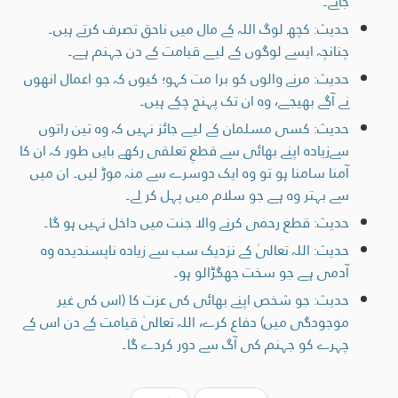
جائے۔
حدیث: کچھ لوگ اللہ کے مال میں ناحق تصرف کرتے ہیں۔
چنانچہ ایسے لوگوں کے لیے قیامت کے دن جہنم ہے۔
حدیث: مرنے والوں کو برا مت کہو؛ کیوں کہ جو اعمال انھوں
نے آگے بھیجے، وہ ان تک پہنچ چکے ہیں۔
حدیث: کسی مسلمان کے لیے جائز نہیں کہ وہ تین راتوں
سےزیادہ اپنے بھائی سے قطعِ تعلقی رکھے بایں طور کہ ان کا
آمنا سامنا ہو تو وہ ایک دوسرے سے منہ موڑ لیں۔ ان میں
سے بہتر وہ ہے جو سلام میں پہل کر لے۔
حدیث: قطع رحمی کرنے والا جنت میں داخل نہیں ہو گا۔
حدیث: اللہ تعالیٰ کے نزدیک سب سے زیادہ ناپسنديده وہ
آدمی ہے جو سخت جھگڑالو ہو۔
حدیث: جو شخص اپنے بھائی کی عزت کا (اس کی غیر
موجودگی میں) دفاع کرے، اللہ تعالیٰ قیامت کے دن اس کے
چہرے کو جہنم کی آگ سے دور کردے گا۔