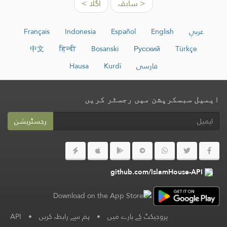
< سابقہ
اگلا >
عربي
English
Español
Indonesia
Français
中文
हिन्दी
Bosanski
Русский
Türkçe
فارسی
Kurdî
Hausa
ایمیل سبسکرپشن میں رجسٹر کریں
رجسٹریشن
github.com/IslamHouse-API
پروجیکٹ کے بارے میں
•
ہم سے رابطہ کریں
•
API