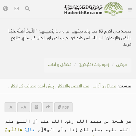
حدیث:
نبی اکرم ﷺ جب چاند دیکھتے، تو یہ دعا پڑھتےتھے: ”اللّهمَّ أهِلَّهُ عليْنا
بالأمْن والإيمان“ اے اللہ! اس چاند کو ہم پر، امن اور ایمان کے ساتھ طلوع
فرما۔
مرکزی
زمرہ جات (کٹیگریز)
فضائل و آداب
تقسیم:
فضائل و آداب
.
فقہ الادعیہ والاذکار
.
پیش آمدہ مصائب کے اذکار
.
-
+
PDF
عن طلحة بن عبيد الله رضي الله عنه أن النبي صلى
الله عليه وسلم كانَ إذا رأى الهلالَ،
قال:
«اللّهمَّ