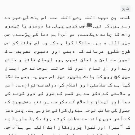
شرح
طلحہ بن عبید اللہ رضی اللہ عنہ اس بات کی خبر دے
رہے ہیں کہ نبی ﷺ جب کبھی پہلی یا دوسری یا تیسری
رات کا چاند دیکھتے، تو اس اہم دعا کو پڑھتے، جس
میں اللہ سے یہ مانگا گیا ہے کہ وہ اس چاند کو اس
طرح طلوع فرمائے کہ دینی اور دنیوی تشویش ناک
امور سے امن و امان نصیب ہو، ایمان قائم و دائم
رہے اور ان تمام امور کا خاتمہ ہوجائے جو ایمان
میں کج روی کا باعث بنیں، نیز اس میں یہ بھی مانگا
گیا ہے کہ سلامتی اور اسلام کی دولت سے نوازدے۔ امن
و سلامتی کے ذکر سے ہر قسم کے ضرر کو دور کرنے کی
دعا اور ایمان و اسلام کے ذکر سے ہر نفع بخش چیز کے
حصول کی جانب توجہ مبذول کرائی جارہی ہے۔ پھر دعا
کے آخر میں چاند سے خطاب کرتے ہوئے کہا جارہا ہے
کہ ”میرا اور تیرا پروردگار ایک اللہ ہی ہے“، جس