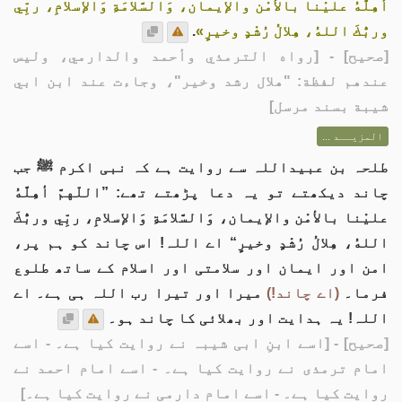
أهِلَّهُ عليْنا بالأمْن والإيمان، وَالسَّلامَةِ وَالإسلامِ، ربِّي
وربُّكَ اللهُ، هِلالُ رُشْدٍ وخيرٍ»
.
[
صحيح
] - [رواه الترمذي وأحمد والدارمي، وليس
عندهم لفظة: "هلال رشد وخير"، وجاءت عند ابن ابي
شيبة بسند مرسل]
المزيــد ...
طلحہ بن عبیداللہ سے روایت ہے کہ نبی اکرم ﷺ جب
چاند دیکھتے تو یہ دعا پڑھتے تھے: ”اللّهمَّ أهِلَّهُ
عليْنا بالأمْن والإيمان، وَالسَّلامَةِ وَالإسلامِ، ربِّي وربُّكَ
اللهُ، هِلالُ رُشْدٍ وخيرٍ“ اے اللہ! اس چاند کو ہم پر،
امن اور ایمان اور سلامتی اور اسلام کے ساتھ طلوع
فرما۔
(اے چاند!)
میرا اور تیرا رب اللہ ہی ہے۔ اے
اللہ! یہ ہدایت اور بھلائی کا چاند ہو۔
[صحیح]
- [اسے ابنِ ابی شیبہ نے روایت کیا ہے۔ - اسے
امام ترمذی نے روایت کیا ہے۔ - اسے امام احمد نے
روایت کیا ہے۔ - اسے امام دارمی نے روایت کیا ہے۔]