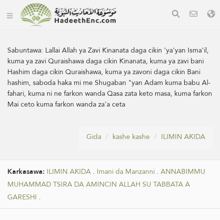
Sabuntawa:
Lallai Allah ya Zavi Kinanata daga cikin 'ya'yan Isma'il,
kuma ya zavi Quraishawa daga cikin Kinanata, kuma ya zavi bani
Hashim daga cikin Quraishawa, kuma ya zavoni daga cikin Bani
hashim, saboda haka mi me Shugaban "yan Adam kuma babu Al-
fahari, kuma ni ne farkon wanda Qasa zata keto masa, kuma farkon
Mai ceto kuma farkon wanda za'a ceta
Gida
kashe kashe
ILIMIN AƘIDA
Karkasawa:
ILIMIN AƘIDA
.
Imani da Manzanni
.
ANNABIMMU
MUHAMMAD TSIRA DA AMINCIN ALLAH SU TABBATA A
GARESHI
.