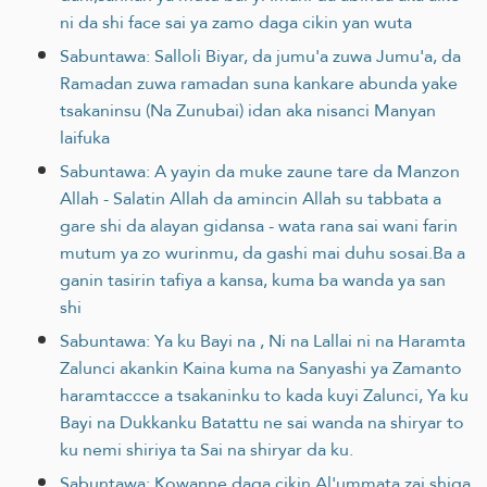
ni da shi face sai ya zamo daga cikin yan wuta
Sabuntawa: Salloli Biyar, da jumu'a zuwa Jumu'a, da
Ramadan zuwa ramadan suna kankare abunda yake
tsakaninsu (Na Zunubai) idan aka nisanci Manyan
laifuka
Sabuntawa: A yayin da muke zaune tare da Manzon
Allah - Salatin Allah da amincin Allah su tabbata a
gare shi da alayan gidansa - wata rana sai wani farin
mutum ya zo wurinmu, da gashi mai duhu sosai.Ba a
ganin tasirin tafiya a kansa, kuma ba wanda ya san
shi
Sabuntawa: Ya ku Bayi na , Ni na Lallai ni na Haramta
Zalunci akankin Kaina kuma na Sanyashi ya Zamanto
haramtaccce a tsakaninku to kada kuyi Zalunci, Ya ku
Bayi na Dukkanku Batattu ne sai wanda na shiryar to
ku nemi shiriya ta Sai na shiryar da ku.
Sabuntawa: Kowanne daga cikin Al'ummata zai shiga