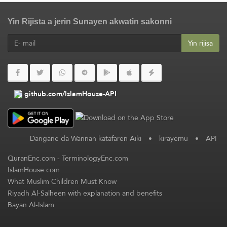
Yin Rijista a jerin Sunayen akwatin sakonni
Yin rijisa
github.com/IslamHouse-API
Dangane da Wannan katafaren Aiki
•
kirayemu
•
API
QuranEnc.com
-
TerminologyEnc.com
IslamHouse.com
What Muslim Children Must Know
Riyadh Al-Salheen with explanation and benefits
Bayan Al-Islam