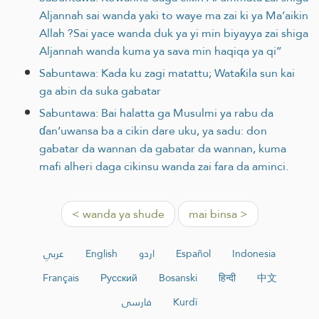
Aljannah sai wanda yaki to waye ma zai ki ya Ma’aikin
Allah ?Sai yace wanda duk ya yi min biyayya zai shiga
Aljannah wanda kuma ya sava min haqiqa ya qi’’
Sabuntawa: Kada ku zagi matattu; Wataƙila sun kai
ga abin da suka gabatar
Sabuntawa: Bai halatta ga Musulmi ya rabu da
ɗan’uwansa ba a cikin dare uku, ya sadu: don
gabatar da wannan da gabatar da wannan, kuma
mafi alheri daga cikinsu wanda zai fara da aminci.
< wanda ya shude
mai binsa >
عربي
English
اردو
Español
Indonesia
Français
Русский
Bosanski
हिन्दी
中文
فارسی
Kurdî