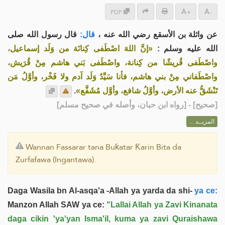
PDF
+
-
عن واثلة بن الأسقع رضي الله عنه ،
قال:
قال رسول الله صلى
الله عليه وسلم :
«إنَّ اللهَ اصْطَفى كِنانَة من وَلَد إسماعيل،
واصْطَفى قُريشًا من كِنانة، واصْطَفى بَني هاشم مِنْ قُرَيش،
واصْطَفاني مِنْ بني هاشم، فأنا سَيِّدُ وَلَد آدم ولا فَخْر، وأوَّلُ مَن
.
تَنْشَقُّ عنه الأرض، وأوَّلُ شافع، وأوَّل مُشَفَّع»
] - [رواه ابن حبان، وأصله في صحيح مسلم]
صحيح
[
المزيــد ...
Wannan Fassarar tana Buƙatar Ƙarin Bita da
Zurfafawa (Ingantawa).
Daga Wasila bn Al-asqa'a -Allah ya yarda da shi-
ya ce:
Manzon Allah SAW ya ce:
"Lallai Allah ya Zavi Kinanata
daga cikin 'ya'yan Isma'il, kuma ya zavi Quraishawa