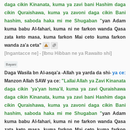
daga cikin Kinanata, kuma ya zavi bani Hashim daga
cikin Quraishawa, kuma ya zavoni daga cikin Bani
hashim, saboda haka mi me Shugaban "
yan Adam
kuma babu Al-fahari, kuma ni ne farkon wanda Qasa
zata keto masa, kuma farkon Mai ceto kuma farkon
wanda za'a ceta"
[Ingantacce ne]
- [Ibnu Hibban ne ya Rawaito shi]
Bayani
Daga Wasila bn Al-asqa'a -Allah ya yarda da shi-
ya ce:
Manzon Allah SAW ya ce:
"Lallai Allah ya Zavi Kinanata
daga cikin 'ya'yan Isma'il, kuma ya zavi Quraishawa
daga cikin Kinanata, kuma ya zavi bani Hashim daga
cikin Quraishawa, kuma ya zavoni daga cikin Bani
hashim, saboda haka mi me Shugaban "
yan Adam
kuma babu Al-fahari, kuma ni ne farkon wanda Qasa
zata keto masa, kuma farkon Mai ceto kuma farkon