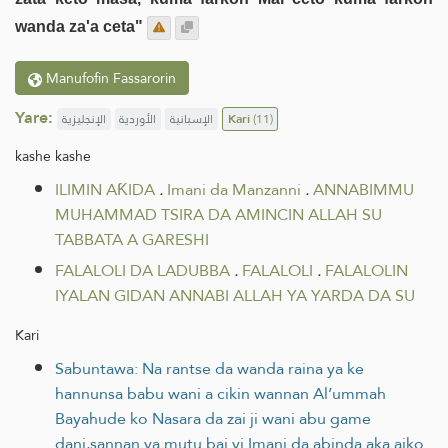
wanda za'a ceta"
Manufofin Fassarorin
Yare:
الإنجليزية
الأوردية
الإسبانية
Kari
(11)
kashe kashe
ILIMIN AƘIDA
.
Imani da Manzanni
.
ANNABIMMU
MUHAMMAD TSIRA DA AMINCIN ALLAH SU
TABBATA A GARESHI
FALALOLI DA LADUBBA
.
FALALOLI
.
FALALOLIN
IYALAN GIDAN ANNABI ALLAH YA YARDA DA SU
Kari
Sabuntawa: Na rantse da wanda raina ya ke
hannunsa babu wani a cikin wannan Al’ummah
Bayahude ko Nasara da zai ji wani abu game
dani,sannan ya mutu bai yi Imani da abinda aka aiko