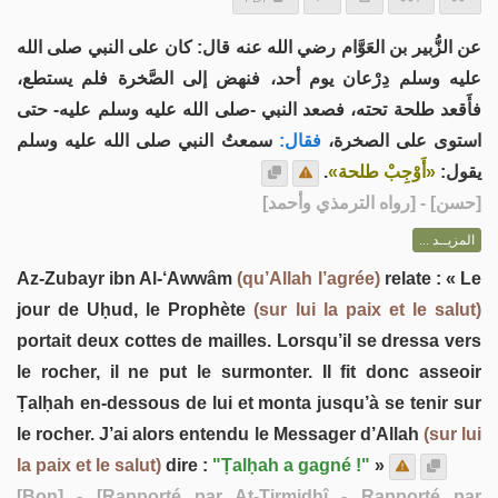
عن الزُّبير بن العَوَّام رضي الله عنه قال: كان على النبي صلى الله
عليه وسلم دِرْعان يوم أحد، فنهض إلى الصَّخرة فلم يستطع،
فأَقعد طلحة تحته، فصعد النبي -صلى الله عليه وسلم عليه- حتى
استوى على الصخرة،
فقال:
سمعتُ النبي صلى الله عليه وسلم
.
«أَوْجِبْ طلحة»
يقول:
] - [رواه الترمذي وأحمد]
حسن
[
المزيــد ...
Az-Zubayr ibn Al-‘Awwâm
(qu’Allah l’agrée)
relate : « Le
jour de Uḥud, le Prophète
(sur lui la paix et le salut)
portait deux cottes de mailles. Lorsqu’il se dressa vers
le rocher, il ne put le surmonter. Il fit donc asseoir
Ṭalḥah en-dessous de lui et monta jusqu’à se tenir sur
le rocher. J’ai alors entendu le Messager d’Allah
(sur lui
la paix et le salut)
dire :
"Ṭalḥah a gagné !"
»
[Bon]
- [Rapporté par At-Tirmidhî - Rapporté par