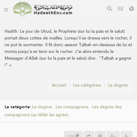
Hadith:
Le jour de Uḥud, le Prophète (sur lui la paix et le salut)
portait deux cottes de mailles. Lorsqu’il se dressa vers le rocher, il
ne put le surmonter. Il fit donc asseoir Ṭalḥah en-dessous de lui et
monta jusqu’à se tenir sur le rocher. J’ai alors entendu le
Messager d’Allah (sur lui la paix et le salut) dire : "Ṭalḥah a gagné
!" »
Accueil
Les catégories
Le dogme
La catégorie:
Le dogme
.
Les compagnons
.
Les degrés des
compagnons (qu'Allah les agrée)
.
PDF
+
-