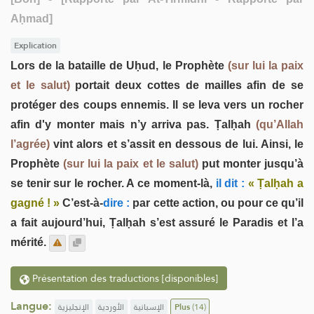
Aḥmad]
Explication
Lors de la bataille de Uḥud, le Prophète
(sur lui la paix
et le salut)
portait deux cottes de mailles afin de se
protéger des coups ennemis. Il se leva vers un rocher
afin d'y monter mais n’y arriva pas. Ṭalḥah
(qu’Allah
l’agrée)
vint alors et s’assit en dessous de lui. Ainsi, le
Prophète
(sur lui la paix et le salut)
put monter jusqu’à
se tenir sur le rocher. A ce moment-là,
il dit :
« Ṭalḥah a
gagné ! »
C’est-à-
dire :
par cette action, ou pour ce qu’il
a fait aujourd’hui, Ṭalḥah s’est assuré le Paradis et l’a
mérité.
Présentation des traductions [disponibles]
Langue:
الإنجليزية
الأوردية
الإسبانية
Plus
(14)