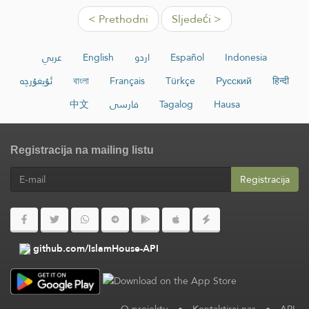
< Prethodni
Sljedeći >
عربي
English
اردو
Español
Indonesia
ئۇيغۇرچە
বাংলা
Français
Türkçe
Русский
हिन्दी
中文
فارسی
Tagalog
Hausa
Registracija na mailing listu
Registracija
github.com/IslamHouse-API