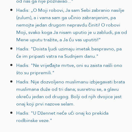
od nas ga nije poznavao..."
Hadis: „O Moji robovi, Ja sam Sebi zabranio nasilje
(zulum), a i vama sam ga učinio zabranjenim, pa
nemojte jedan drugom nepravdu činiti! O robovi
Moji, svako koga Ja nisam uputio je u zabludi, pa od
Mene uputu tražite, a Ja ću vas uputiti!"
Hadis: "Doista ljudi uzimaju imetak bespravno, pa
će im pripasti vatra na Sudnjem danu."
Hadis: "Ne vrijeđajte mrtve, oni su zaista našli ono
što su pripremili."
Hadis: Nije dozvoljeno muslimanu izbjegavati brata
muslimana duže od tri dana; susretnu se, a glavu
okreću jedan od drugog. Bolji od njih dvojice jest
onaj koji prvi nazove selam.
Hadis: "U Džennet neće ući onaj ko prekida
rodbinske veze."