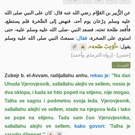
عن الزُّبير بن العَوَّام رضي الله عنه قال: كان على النبي صلى الله
عليه وسلم دِرْعان يوم أحد، فنهض إلى الصَّخرة فلم يستطع،
فأَقعد طلحة تحته، فصعد النبي -صلى الله عليه وسلم عليه- حتى
استوى على الصخرة،
فقال:
سمعتُ النبي صلى الله عليه وسلم
.
«أَوْجِبْ طلحة»
يقول:
] - [رواه الترمذي وأحمد]
حسن
[
المزيــد ...
Zubejr b. el-Avvam, radijallahu anhu,
rekao je:
"Na dan
Uhuda Vjerovjesnik, sallallahu alejhi ve sellem, nosio je
dva oklopa, i kada se htio popeti na stijenu, nije mogao.
Talha se sagnu i podmetnu svoja leđa. Vjerovjesnik,
sallallahu alejhi ve sellem, stade na njegova leđa i tako
se pope na stijenu. Tada sam čuo Vjerovjesnika,
sallallahu alejhi ve sellem,
kako govori:
'Talha je
zaradio džennet.'"