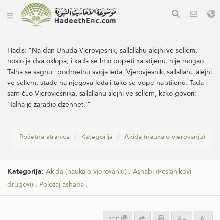
Hadis:
"Na dan Uhuda Vjerovjesnik, sallallahu alejhi ve sellem,
nosio je dva oklopa, i kada se htio popeti na stijenu, nije mogao.
Talha se sagnu i podmetnu svoja leđa. Vjerovjesnik, sallallahu alejhi
ve sellem, stade na njegova leđa i tako se pope na stijenu. Tada
sam čuo Vjerovjesnika, sallallahu alejhi ve sellem, kako govori:
'Talha je zaradio džennet.'"
Početna stranica
Kategorije
Akida (nauka o vjerovanju)
Kategorija:
Akida (nauka o vjerovanju)
.
Ashabi (Poslanikovi
drugovi)
.
Položaj ashaba
.
PDF
+
-