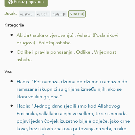
Prikaz prijevoda
Jezik:
الإنجليزية
الأوردية
الإسبانية
Više
(14)
Kategorije
Akida (nauka o vjerovanju)
.
Ashabi (Poslanikovi
drugovi)
.
Položaj ashaba
Odlike i pravila ponašanja
.
Odlike
.
Vrijednost
ashaba
Više
Hadis: "Pet namaza, džuma do džume i ramazan do
ramazana iskupnici su grijeha između njih, ako se
kloni velikih grijeha."
Hadis: "Jednog dana sjedili smo kod Allahovog
Poslanika, sallallahu alejhi ve sellem, te se iznenada
pojavi jedan čovjek izuzetno bijele odjeće, jako crne
kose, bez ikakvih znakova putovanja na sebi, a niko