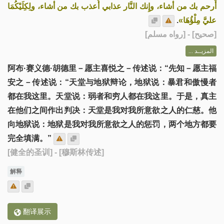
أَرحم بك من أشاء، وإِنك النَّار عذابي أُعذب بك من أشاء، ولِكِلَيْكُمَا
.
عليَّ مِلْؤُهَا»
] - [رواه مسلم]
صحيح
[
المزيــد ...
阿布·赛义德·胡德里－愿主喜悦之－传述说：“先知－愿主福
安之－传述说：“天堂与地狱辩论，地狱说：暴君和傲慢者
都在我这里。天堂说：弱者和穷人都在我这里。于是，真主
在他们之间作出判决：天堂是我对我所意欲之人的仁慈。他
向地狱说：地狱是我对我所意欲之人的惩罚，两个地方都要
完全填满。”
[健全的圣训]
- [穆斯林传述]
解释
翻译展示