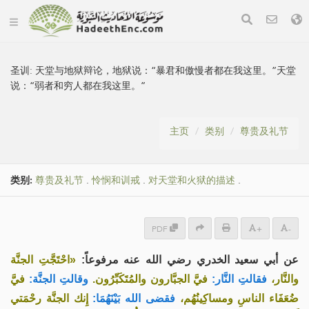
圣训:
天堂与地狱辩论，地狱说：“暴君和傲慢者都在我这里。”天堂
说：“弱者和穷人都在我这里。”
主页
类别
尊贵及礼节
类别:
尊贵及礼节
.
怜悯和训戒
.
对天堂和火狱的描述
.
PDF
+
-
عن أبي سعيد الخدري رضي الله عنه مرفوعاً:
«احْتَجَّتِ الجنَّة
والنَّار،
فقالتِ النَّار:
فيَّ الجبَّارون والمُتَكَبِّرُون.
وقالتِ الجنَّة:
فيَّ
ضُعَفَاء الناسِ ومساكِينُهُم،
فقضى الله بَيْنَهُمَا:
إِنك الجنَّة رحْمَتي