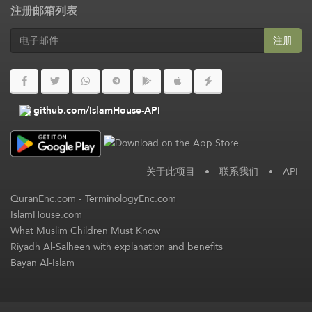
注册邮箱列表
注册
github.com/IslamHouse-API
关于此项目
•
联系我们
•
API
QuranEnc.com
-
TerminologyEnc.com
IslamHouse.com
What Muslim Children Must Know
Riyadh Al-Salheen with explanation and benefits
Bayan Al-Islam