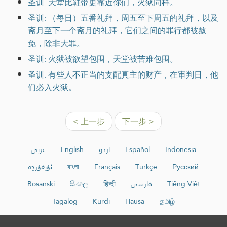
圣训: 天堂比鞋带更靠近你们，火狱同样。
圣训: （每日）五番礼拜，周五至下周五的礼拜，以及
斋月至下一个斋月的礼拜，它们之间的罪行都被赦
免，除非大罪。
圣训: 火狱被欲望包围，天堂被苦难包围。
圣训: 有些人不正当的支配真主的财产，在审判日，他
们必入火狱。
< 上一步
下一步 >
عربي
English
اردو
Español
Indonesia
ئۇيغۇرچە
বাংলা
Français
Türkçe
Русский
Bosanski
සිංහල
हिन्दी
فارسی
Tiếng Việt
Tagalog
Kurdî
Hausa
தமிழ்