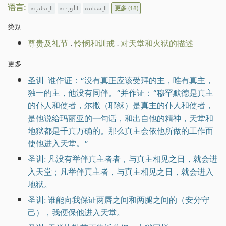
语言:
الإنجليزية
الأوردية
الإسبانية
更多
(18)
类别
尊贵及礼节
.
怜悯和训戒
.
对天堂和火狱的描述
更多
圣训: 谁作证：“没有真正应该受拜的主，唯有真主，
独一的主，他没有同伴。”并作证：“穆罕默德是真主
的仆人和使者，尔撒（耶稣）是真主的仆人和使者，
是他说给玛丽亚的一句话，和出自他的精神，天堂和
地狱都是千真万确的。那么真主会依他所做的工作而
使他进入天堂。”
圣训: 凡没有举伴真主者者，与真主相见之日，就会进
入天堂；凡举伴真主者，与真主相见之日，就会进入
地狱。
圣训: 谁能向我保证两唇之间和两腿之间的（安分守
己），我便保他进入天堂。