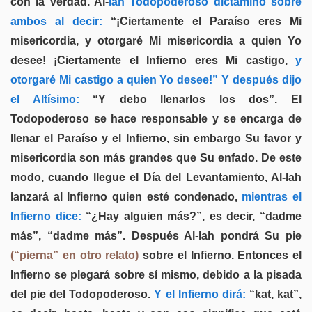
con la verdad. Al-
lah Todopoderoso dictaminó sobre
ambos al decir:
“¡Ciertamente el Paraíso eres Mi
misericordia, y otorgaré Mi misericordia a quien Yo
desee! ¡Ciertamente el Infierno eres Mi castigo,
y
otorgaré Mi castigo a quien Yo desee!” Y después dijo
el Altísimo:
“Y debo llenarlos los dos”. El
Todopoderoso se hace responsable y se encarga de
llenar el Paraíso y el Infierno, sin embargo Su favor y
misericordia son más grandes que Su enfado. De este
modo, cuando llegue el Día del Levantamiento, Al-lah
lanzará al Infierno quien esté condenado,
mientras el
Infierno dice:
“¿Hay alguien más?”, es decir, “dadme
más”, “dadme más”. Después Al-lah pondrá Su pie
(“pierna” en otro relato)
sobre el Infierno. Entonces el
Infierno se plegará sobre sí mismo, debido a la pisada
del pie del Todopoderoso.
Y el Infierno dirá:
“kat, kat”,