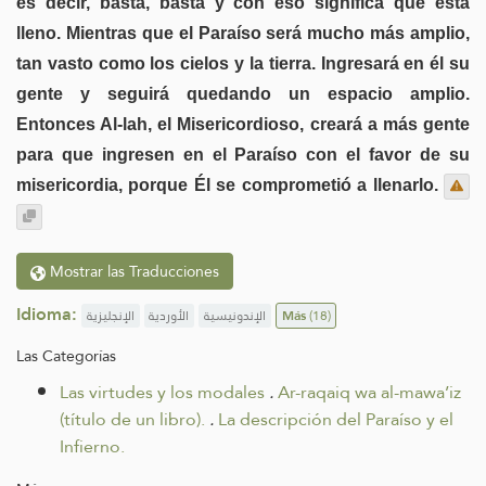
es decir, basta, basta y con eso significa que está
lleno. Mientras que el Paraíso será mucho más amplio,
tan vasto como los cielos y la tierra. Ingresará en él su
gente y seguirá quedando un espacio amplio.
Entonces Al-lah, el Misericordioso, creará a más gente
para que ingresen en el Paraíso con el favor de su
misericordia, porque Él se comprometió a llenarlo.
Mostrar las Traducciones
Idioma:
الإنجليزية
الأوردية
الإندونيسية
Más
(18)
Las Categorías
Las virtudes y los modales
.
Ar-raqaiq wa al-mawa’iz
(título de un libro).
.
La descripción del Paraíso y el
Infierno.