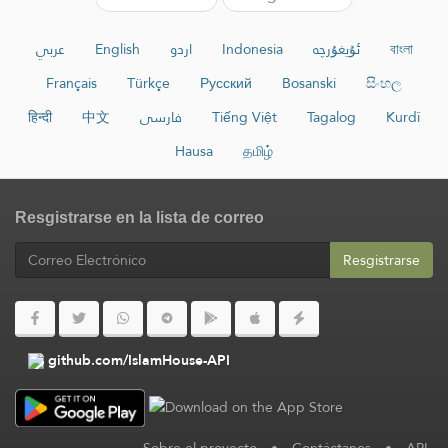
عربي
English
اردو
Indonesia
ئۇيغۇرچە
বাংলা
Français
Türkçe
Русский
Bosanski
සිංහල
हिन्दी
中文
فارسی
Tiếng Việt
Tagalog
Kurdî
Hausa
தமிழ்
Resgistrarse en la lista de correo
Resgistrarse
github.com/IslamHouse-API