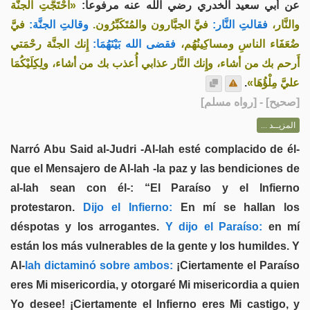
عن أبي سعيد الخدري رضي الله عنه مرفوعاً:
«احْتَجَّتِ الجنَّة
والنَّار،
فقالتِ النَّار:
فيَّ الجبَّارون والمُتَكَبِّرُون.
وقالتِ الجنَّة:
فيَّ
ضُعَفَاء الناسِ ومساكِينُهُم،
فقضى الله بَيْنَهُمَا:
إِنك الجنَّة رحْمَتي
أَرحم بك من أشاء، وإِنك النَّار عذابي أُعذب بك من أشاء، ولِكِلَيْكُمَا
.
عليَّ مِلْؤُهَا»
] - [رواه مسلم]
صحيح
[
المزيــد ...
Narró Abu Said al-Judri -Al-lah esté complacido de él-
que el Mensajero de Al-lah -la paz y las bendiciones de
al-lah sean con él-: “El Paraíso y el Infierno
protestaron.
Dijo el Infierno:
En mí se hallan los
déspotas y los arrogantes.
Y dijo el Paraíso:
en mí
están los más vulnerables de la gente y los humildes. Y
Al-
lah dictaminó sobre ambos:
¡Ciertamente el Paraíso
eres Mi misericordia, y otorgaré Mi misericordia a quien
Yo desee! ¡Ciertamente el Infierno eres Mi castigo, y