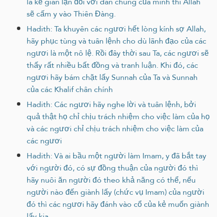
là kẻ gian lận đối với dân chúng của mình thì Allah
sẽ cấm y vào Thiên Đàng.
Hadith: Ta khuyên các ngươi hết lòng kính sợ Allah,
hãy phục tùng và tuân lệnh cho dù lãnh đạo của các
ngươi là một nô lệ. Rồi đây thời sau Ta, các ngươi sẽ
thấy rất nhiều bất đồng và tranh luận. Khi đó, các
ngươi hãy bám chặt lấy Sunnah của Ta và Sunnah
của các Khalif chân chính
Hadith: Các ngươi hãy nghe lời và tuân lệnh, bởi
quả thật họ chỉ chịu trách nhiệm cho việc làm của họ
và các ngươi chỉ chịu trách nhiệm cho việc làm của
các ngươi
Hadith: Và ai bầu một người làm Imam, y đã bắt tay
với người đó, có sự đồng thuận của người đó thì
hãy nuôi ăn người đó theo khả năng có thể, nếu
người nào đến giành lấy (chức vụ Imam) của người
đó thì các ngươi hãy đánh vào cổ của kẻ muốn giành
lấy kia.