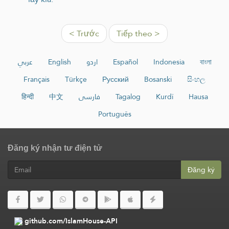
< Trước
Tiếp theo >
عربي
English
اردو
Español
Indonesia
বাংলা
Français
Türkçe
Русский
Bosanski
සිංහල
हिन्दी
中文
فارسی
Tagalog
Kurdî
Hausa
Português
Đăng ký nhận tư điện tử
Đăng ký
github.com/IslamHouse-API