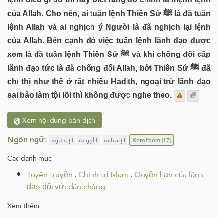
của Allah. Cho nên, ai tuân lệnh Thiên Sứ ﷺ là đã tuân
lệnh Allah và ai nghịch ý Người là đã nghịch lại lệnh
của Allah. Bên cạnh đó việc tuân lệnh lãnh đạo được
xem là đã tuân lệnh Thiên Sứ ﷺ và khi chống đối cấp
lãnh đạo tức là đã chống đối Allah, bởi Thiên Sứ ﷺ đã
chỉ thị như thế ở rất nhiều Hadith, ngoại trừ lãnh đạo
sai bảo làm tội lỗi thì không được nghe theo.
Xem nội dung bản dịch
Ngôn ngữ:
الإنجليزية
الأوردية
الإسبانية
Xem thêm
(17)
Các danh mục
Tuyên truyền
.
Chính trị Islam
.
Quyền hạn của lãnh
đạo đối với dân chúng
Xem thêm