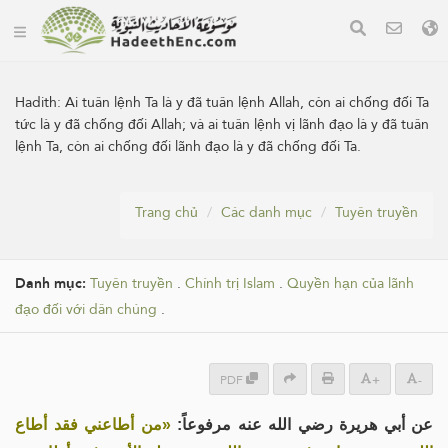
Hadith:
Ai tuân lệnh Ta là y đã tuân lệnh Allah, còn ai chống đối Ta
tức là y đã chống đối Allah; và ai tuân lệnh vị lãnh đạo là y đã tuân
lệnh Ta, còn ai chống đối lãnh đạo là y đã chống đối Ta.
Trang chủ
Các danh mục
Tuyên truyền
Danh mục:
Tuyên truyền
.
Chính trị Islam
.
Quyền hạn của lãnh
đạo đối với dân chúng
.
PDF
+
-
عن أبي هريرة رضي الله عنه مرفوعاً:
«من أطاعني فقد أطاع