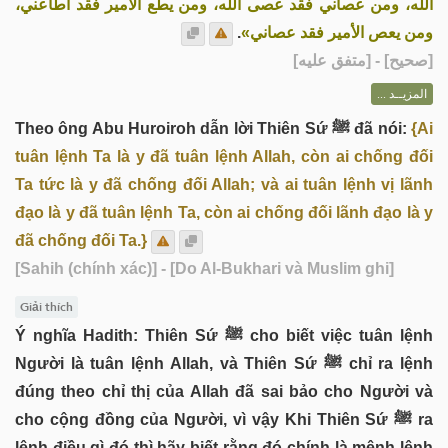
الله، ومن عصاني فقد عصى الله، ومن يطع الأمير فقد أطاعني،
.
ومن يعص الأمير فقد عصاني»
] - [متفق عليه]
صحيح
[
المزيــد ...
Theo ông Abu Huroiroh dẫn lời Thiên Sứ ﷺ đã nói:
{Ai
tuân lệnh Ta là y đã tuân lệnh Allah, còn ai chống đối
Ta tức là y đã chống đối Allah; và ai tuân lệnh vị lãnh
đạo là y đã tuân lệnh Ta, còn ai chống đối lãnh đạo là y
đã chống đối Ta.}
[Sahih (chính xác)]
- [Do Al-Bukhari và Muslim ghi]
Giải thích
Ý nghĩa Hadith: Thiên Sứ ﷺ cho biết việc tuân lệnh
Người là tuân lệnh Allah, và Thiên Sứ ﷺ chỉ ra lệnh
đúng theo chỉ thị của Allah đã sai bảo cho Người và
cho cộng đồng của Người, vì vậy Khi Thiên Sứ ﷺ ra
lệnh điều gì đó thì hãy biết rằng đó chính là mệnh lệnh