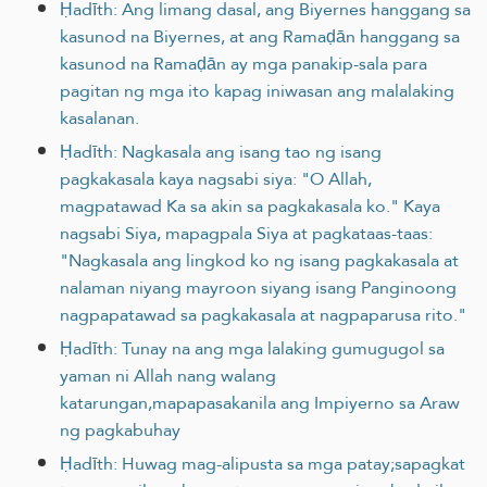
Ḥadīth: Ang limang dasal, ang Biyernes hanggang sa
kasunod na Biyernes, at ang Ramaḍān hanggang sa
kasunod na Ramaḍān ay mga panakip-sala para
pagitan ng mga ito kapag iniwasan ang malalaking
kasalanan.
Ḥadīth: Nagkasala ang isang tao ng isang
pagkakasala kaya nagsabi siya: "O Allah,
magpatawad Ka sa akin sa pagkakasala ko." Kaya
nagsabi Siya, mapagpala Siya at pagkataas-taas:
"Nagkasala ang lingkod ko ng isang pagkakasala at
nalaman niyang mayroon siyang isang Panginoong
nagpapatawad sa pagkakasala at nagpaparusa rito."
Ḥadīth: Tunay na ang mga lalaking gumugugol sa
yaman ni Allah nang walang
katarungan,mapapasakanila ang Impiyerno sa Araw
ng pagkabuhay
Ḥadīth: Huwag mag-alipusta sa mga patay;sapagkat