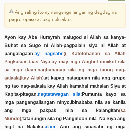
Ang saling ito ay nangangailangan ng dagdag na
pagrerepaso at pag-eeksakto..
Ayon kay Abe Hurayrah malugod si Allah sa kanya-
Buhat sa Sugo ni Allah-pagpalain siya ni Allah at
pangalagaan-
ay nagsabi:
(( Katotohanan sa Allah
Pagkataas-taas Niya-ay may mga Anghel umiikot sila
sa mga daan,naghahanap sila ng mga taong nag-
aalaala(kay Allah)
,at kapag natagpuan nila ang grupo
ng tao nag-aalaala kay Allah kamahal mahalan Siya at
Kapita-pitagan,
nagtatawagan sila:
Pumunta kayo sa
mga pangangailangan ninyo,ibinababa nila sa kanila
ang mga pakpak nila sa kalangitan
(sa
Mundo)
,tatanungin sila ng Panginoon nila- Na Siya ang
higit na Nakaka-
alam:
Ano ang sinasabi ng mga