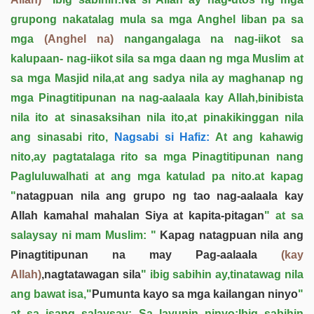
grupong nakatalag mula sa mga Anghel liban pa sa
mga
(Anghel na)
nangangalaga na nag-iikot sa
kalupaan- nag-iikot sila sa mga daan ng mga Muslim at
sa mga Masjid nila,at ang sadya nila ay maghanap ng
mga Pinagtitipunan na nag-aalaala kay Allah,binibista
nila ito at sinasaksihan nila ito,at pinakikinggan nila
ang sinasabi rito,
Nagsabi si Hafiz:
At ang kahawig
nito,ay pagtatalaga rito sa mga Pinagtitipunan nang
Pagluluwalhati at ang mga katulad pa nito.at kapag
"
natagpuan nila ang grupo ng tao nag-aalaala kay
Allah kamahal mahalan Siya at kapita-pitagan
" at sa
salaysay ni mam Muslim: "
Kapag natagpuan nila ang
Pinagtitipunan na may Pag-aalaala
(kay
Allah)
,nagtatawagan sila
" ibig sabihin ay,tinatawag nila
ang bawat isa,"
Pumunta kayo sa mga kailangan ninyo
"
at sa isang salaysay: Sa layunin ninyo;Ibig sabihin