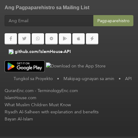
Ang Pagpaparehistro sa Mailing List
Pagpaparehistro
github.com/IslamHouse-API
Tungkol sa Proyekto
•
Makipag-ugnayan sa amin
•
API
QuranEnc.com
-
TerminologyEnc.com
IslamHouse.com
What Muslim Children Must Know
Riyadh Al-Salheen with explanation and benefits
Bayan Al-Islam