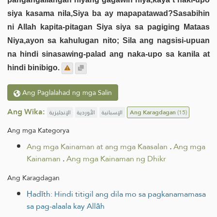
siya kasama nila,Siya ba ay mapapatawad?Sasabihin
ni Allah kapita-pitagan Siya siya sa pagiging Mataas
Niya,ayon sa kahulugan nito; Sila ang nagsisi-upuan
na hindi sinasawing-palad ang naka-upo sa kanila at
hindi binibigo.
Ang Paglalahad ng mga Salin
Ang Wika:
الإنجليزية
الأوردية
الإسبانية
Ang Karagdagan
(15)
Ang mga Kategorya
Ang mga Kainaman at ang mga Kaasalan
.
Ang mga
Kainaman
.
Ang mga Kainaman ng Dhikr
Ang Karagdagan
Ḥadīth: Hindi titigil ang dila mo sa pagkanamamasa
sa pag-alaala kay Allāh