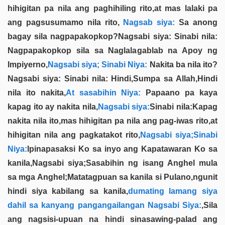
hihigitan pa nila ang paghihiling rito,at mas lalaki pa
ang pagsusumamo nila rito,
Nagsab siya:
Sa anong
bagay sila nagpapakopkop?Nagsabi siya: Sinabi nila:
Nagpapakopkop sila sa Naglalagablab na Apoy ng
Impiyerno,
Nagsabi siya; Sinabi Niya:
Nakita ba nila ito?
Nagsabi siya: Sinabi nila: Hindi,Sumpa sa Allah,Hindi
nila ito nakita,
At sasabihin Niya:
Papaano pa kaya
kapag ito ay nakita nila,
Nagsabi siya:
Sinabi nila:Kapag
nakita nila ito,mas hihigitan pa nila ang pag-iwas rito,at
hihigitan nila ang pagkatakot rito,
Nagsabi siya;Sinabi
Niya:
Ipinapasaksi Ko sa inyo ang Kapatawaran Ko sa
kanila,Nagsabi siya;Sasabihin ng isang Anghel mula
sa mga Anghel;Matatagpuan sa kanila si Pulano,ngunit
hindi siya kabilang sa kanila,
dumating lamang siya
dahil sa kanyang pangangailangan Nagsabi Siya:
,Sila
ang nagsisi-upuan na hindi sinasawing-palad ang