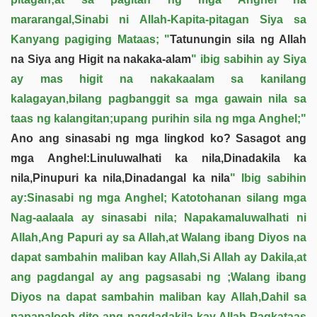
mararangal,Sinabi ni Allah-Kapita-pitagan Siya sa
Kanyang pagiging Mataas; "
Tatunungin sila ng Allah
na Siya ang Higit na nakaka-alam
" ibig sabihin ay Siya
ay mas higit na nakakaalam sa kanilang
kalagayan,bilang pagbanggit sa mga gawain nila sa
taas ng kalangitan;upang purihin sila ng mga Anghel;"
Ano ang sinasabi ng mga lingkod ko? Sasagot ang
mga Anghel:Linuluwalhati ka nila,Dinadakila ka
nila,Pinupuri ka nila,Dinadangal ka nila
" Ibig sabihin
ay:Sinasabi ng mga Anghel; Katotohanan silang mga
Nag-aalaala ay sinasabi nila; Napakamaluwalhati ni
Allah,Ang Papuri ay sa Allah,at Walang ibang Diyos na
dapat sambahin maliban kay Allah,Si Allah ay Dakila,at
ang pagdangal ay ang pagsasabi ng ;Walang ibang
Diyos na dapat sambahin maliban kay Allah,Dahil sa
napapaloob dito ang pagdadakila kay Allah Pagkataas