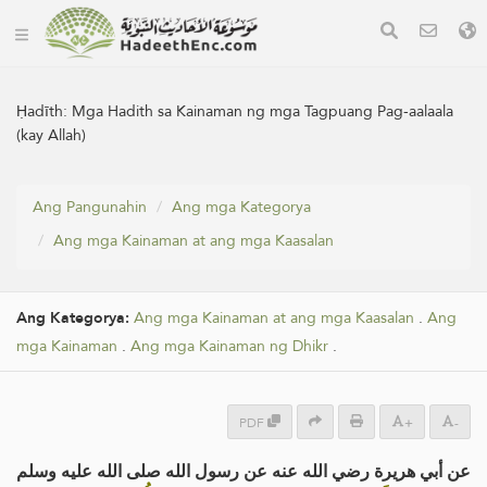
Ḥadīth:
Mga Hadith sa Kainaman ng mga Tagpuang Pag-aalaala
(kay Allah)
Ang Pangunahin
Ang mga Kategorya
Ang mga Kainaman at ang mga Kaasalan
Ang Kategorya:
Ang mga Kainaman at ang mga Kaasalan
.
Ang
mga Kainaman
.
Ang mga Kainaman ng Dhikr
.
PDF
+
-
عن أبي هريرة رضي الله عنه عن رسول الله صلى الله عليه وسلم