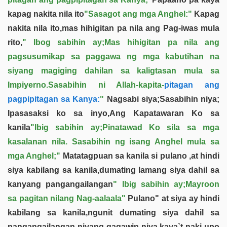
kapag nakita nila ito
"Sasagot ang mga Anghel:"
Kapag
nakita nila ito,mas hihigitan pa nila ang Pag-iwas mula
rito,
" Ibog sabihin ay;Mas hihigitan pa nila ang
pagsusumikap sa paggawa ng mga kabutihan na
siyang magiging dahilan sa kaligtasan mula sa
Impiyerno.Sasabihin ni Allah-kapita-
pitagan ang
pagpipitagan sa Kanya:
"
Nagsabi siya;Sasabihin niya;
Ipasasaksi ko sa inyo,Ang Kapatawaran Ko sa
kanila
"Ibig sabihin ay;Pinatawad Ko sila sa mga
kasalanan nila. Sasabihin ng isang Anghel mula sa
mga Anghel;"
Matatagpuan sa kanila si pulano ,at hindi
siya kabilang sa kanila,dumating lamang siya dahil sa
kanyang pangangailangan
" Ibig sabihin ay;Mayroon
sa pagitan nilang Nag-aalaala"
Pulano" at siya ay hindi
kabilang sa kanila,ngunit dumating siya dahil sa
pangangailangan niyang gagawin niya,kaya`t naki-upo