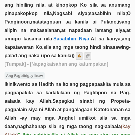
ang hiniling nila, at kinopkop Ko sila sa anumang
pinapakopkop nila,Nagsabi siya;sasabihin nila;O
Panginoon,matatagpuan sa kanila si Pulano,isang
alipin na makasalanan,at napadaan lamang siya,at
umupo kasama nila,
Sasabihin Niya:
At sa kanya,ang
kapatawaran Ko,sila ang mga taong hindi sinasawing-
palad ang naka-upo sa kanila))
[Tumpak]
- [Napagkaisahan ang katumpakan]
Ang Pagbibigay-linaw
Ikinikwento sa Hadith na ito ang pagpapaakita mula sa
pagpapakita sa kadakilaan ng Pagtitipon na Pag-
aalaala kay Allah,Sapagkat sinabi ng Propeta-
pagpalain siya ni Allah at pangalagaan-Katotohanan sa
Allah -ay may mga Anghel umiikot sila sa mga
daan,naghahanap sila ng mga taong nag-aalaala
(kay
Allah)
" Ibig sabihin:Na si Allah ay nag-utos ng mga