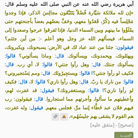
أبي هريرة رضي الله عنه عن النبي صلى الله عليه وسلم قال:
«إن لله ملائكة سَيَّارة فُضُلاً يَتَتَبَّعُون مجالِسَ الذكر، فإذا وجدوا
مَجْلِساً فيه ذِكْرٌ، قَعَدُوا معهم، وحَفَّ بعضُهم بعضاً بأجنحتهم حتى
يمْلَؤُوا ما بينهم وبين السماء الدنيا، فإذا تَفرقوا عرجوا وصعدوا إلى
السماء، فيسألهم الله عز وجل وهو أعلم -: من أين جئتم؟
فيقولون:
جئنا من عند عباد لك في الأرض: يسبحونك، ويكبرونك،
ويهللونك، ويحمدونك، ويسألونك.
قال:
وماذا يسألوني؟
قالوا:
يسألونك جنتك.
قال:
وهل رأوا جنتي؟
قالوا:
لا، أي رب.
قال:
فكيف لو رأوا جنتي؟
! قالوا:
ويستجِيرُونَك.
قال:
ومم يَسْتجيروني؟
قالوا:
من نارك يا ربّ.
قال:
وهل رأوا ناري؟
قالوا:
لا،
قال:
فكيف
لو رأوا ناري؟
! قالوا:
ويستغفرونك؟
فيقول:
قد غفرت لهم،
وأعطيتهم ما سألوا، وأجرتهم مما استجاروا.
قال:
فيقولون: رب
فيهم فلان عبد خَطَّاء إنما مرَّ، فجلس معهم.
فيقول:
وله غفرت،
.
هم القوم لا يشقى بهم جليسُهُم»
] - [متفق عليه]
صحيح
[
المزيــد ...