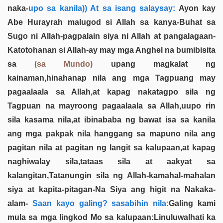
naka-
upo sa kanila)) At sa isang salaysay:
Ayon kay
Abe Hurayrah malugod si Allah sa kanya-Buhat sa
Sugo ni Allah-pagpalain siya ni Allah at pangalagaan-
Katotohanan si Allah-ay may mga Anghel na bumibisita
sa
(sa Mundo)
upang magkalat ng
kainaman,hinahanap nila ang mga Tagpuang may
pagaalaala sa Allah,at kapag nakatagpo sila ng
Tagpuan na mayroong pagaalaala sa Allah,uupo rin
sila kasama nila,at ibinababa ng bawat isa sa kanila
ang mga pakpak nila hanggang sa mapuno nila ang
pagitan nila at pagitan ng langit sa kalupaan,at kapag
naghiwalay sila,tataas sila at aakyat sa
kalangitan,Tatanungin sila ng Allah-kamahal-mahalan
siya at kapita-pitagan-Na Siya ang higit na Nakaka-
alam-
Saan kayo galing? sasabihin nila:
Galing kami
mula sa mga lingkod Mo sa kalupaan:Linuluwalhati ka