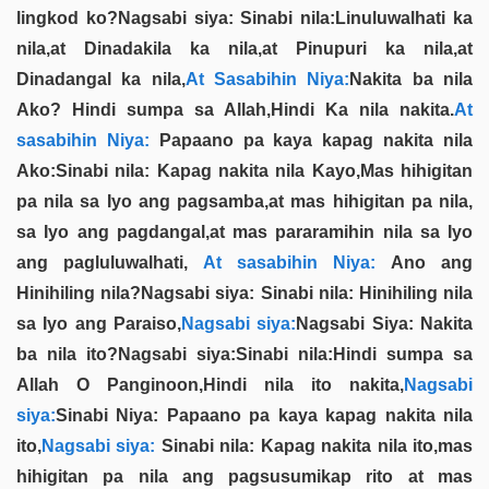
lingkod ko?Nagsabi siya: Sinabi nila:Linuluwalhati ka
nila,at Dinadakila ka nila,at Pinupuri ka nila,at
Dinadangal ka nila,
At Sasabihin Niya:
Nakita ba nila
Ako? Hindi sumpa sa Allah,Hindi Ka nila nakita.
At
sasabihin Niya:
Papaano pa kaya kapag nakita nila
Ako:Sinabi nila: Kapag nakita nila Kayo,Mas hihigitan
pa nila sa Iyo ang pagsamba,at mas hihigitan pa nila,
sa Iyo ang pagdangal,at mas pararamihin nila sa Iyo
ang pagluluwalhati,
At sasabihin Niya:
Ano ang
Hinihiling nila?Nagsabi siya: Sinabi nila: Hinihiling nila
sa Iyo ang Paraiso,
Nagsabi siya:
Nagsabi Siya: Nakita
ba nila ito?Nagsabi siya:Sinabi nila:Hindi sumpa sa
Allah O Panginoon,Hindi nila ito nakita,
Nagsabi
siya:
Sinabi Niya: Papaano pa kaya kapag nakita nila
ito,
Nagsabi siya:
Sinabi nila: Kapag nakita nila ito,mas
hihigitan pa nila ang pagsusumikap rito at mas