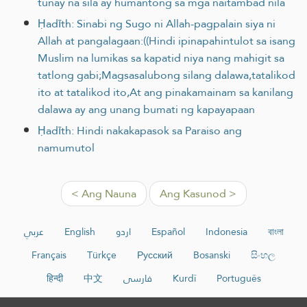
tunay na sila ay humantong sa mga naitambad nila
Ḥadīth: Sinabi ng Sugo ni Allah-pagpalain siya ni
Allah at pangalagaan:((Hindi ipinapahintulot sa isang
Muslim na lumikas sa kapatid niya nang mahigit sa
tatlong gabi;Magsasalubong silang dalawa,tatalikod
ito at tatalikod ito,At ang pinakamainam sa kanilang
dalawa ay ang unang bumati ng kapayapaan
Ḥadīth: Hindi nakakapasok sa Paraiso ang
namumutol
< Ang Nauna
Ang Kasunod >
عربي
English
اردو
Español
Indonesia
বাংলা
Français
Türkçe
Русский
Bosanski
සිංහල
हिन्दी
中文
فارسی
Kurdî
Português