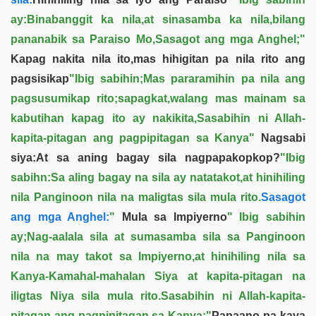
ay:Binabanggit ka nila,at sinasamba ka nila,bilang
pananabik sa Paraiso Mo,Sasagot ang mga Anghel;"
Kapag nakita nila ito,mas hihigitan pa nila rito ang
pagsisikap
"Ibig sabihin;Mas pararamihin pa nila ang
pagsusumikap rito;sapagkat,walang mas mainam sa
kabutihan kapag ito ay nakikita,Sasabihin ni Allah-
kapita-pitagan ang pagpipitagan sa Kanya"
Nagsabi
siya:At sa aning bagay sila nagpapakopkop?
"Ibig
sabihn:Sa aling bagay na sila ay natatakot,at hinihiling
nila Panginoon nila na maligtas sila mula rito.
Sasagot
ang mga Anghel:
"
Mula sa Impiyerno
" Ibig sabihin
ay;Nag-aalala sila at sumasamba sila sa Panginoon
nila na may takot sa Impiyerno,at hinihiling nila sa
Kanya-Kamahal-mahalan Siya at kapita-pitagan na
iligtas Niya sila mula rito.Sasabihin ni Allah-kapita-
pitagan ang pagpipitagan sa Kanya;"
Papaano pa kaya