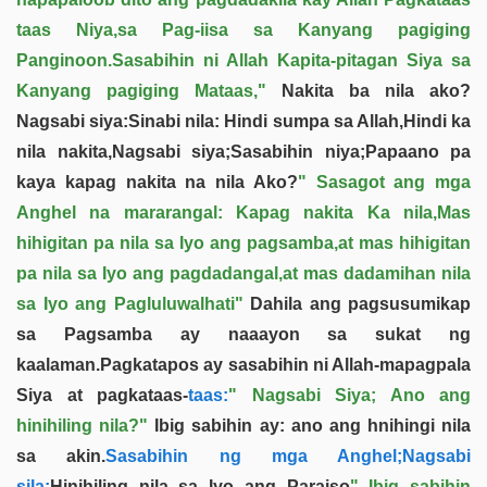
taas Niya,sa Pag-iisa sa Kanyang pagiging
Panginoon.Sasabihin ni Allah Kapita-pitagan Siya sa
Kanyang pagiging Mataas,"
Nakita ba nila ako?
Nagsabi siya:Sinabi nila: Hindi sumpa sa Allah,Hindi ka
nila nakita,Nagsabi siya;Sasabihin niya;Papaano pa
kaya kapag nakita na nila Ako?
" Sasagot ang mga
Anghel na mararangal: Kapag nakita Ka nila,Mas
hihigitan pa nila sa Iyo ang pagsamba,at mas hihigitan
pa nila sa Iyo ang pagdadangal,at mas dadamihan nila
sa Iyo ang Pagluluwalhati"
Dahila ang pagsusumikap
sa Pagsamba ay naaayon sa sukat ng
kaalaman.Pagkatapos ay sasabihin ni Allah-mapagpala
Siya at pagkataas-
taas:
" Nagsabi Siya; Ano ang
hinihiling nila?"
Ibig sabihin ay: ano ang hnihingi nila
sa akin.
Sasabihin ng mga Anghel;Nagsabi
sila:
Hinihiling nila sa Iyo ang Paraiso
" Ibig sabihin