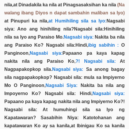
nila,at Dinadakila ka nila at Pinagsasaksihan ka nila
(Na
walang ibang Diyos n dapat sambahin maliban sa Iyo)
at Pinupuri ka nila,
at Humihiling sila sa Iyo:
Nagsabi
siya: Ano ang hinihiling nila?Nagsabi sila:Hinihiling
nila sa Iyo ang Paraiso Mo.
Nagsabi siya:
Nakita ba nila
ang Paraiso Ko? Nagsabi sila:Hindi,
ibig sabihin :
O
Panginoon,
Nagsabi siya:
Papaano pa kaya kapag
nakita nila ang Paraiso Ko,
?! Nagsabi sila:
At
Nagpapakopkop sila.
Nagsabi siya:
Sa anong bagay
sila nagpapakopkop? Nagsabi sila: mula sa Impiyerno
Mo O Panginoon,
Nagsabi Siya:
Nakita ba nila ang
Impoyerno Ko? Nagsabi sila: Hindi,
Nagsabi siya:
Papaano pa kaya kapag nakita nila ang Impiyerno Ko?!
Nagsabi sila: At humuhingi sila sa Iyo ng
Kapatawaran? Sasabihin Niya: Katotohanan ang
kapatawaran Ko ay sa kanila,at Ibinigau Ko sa kanila