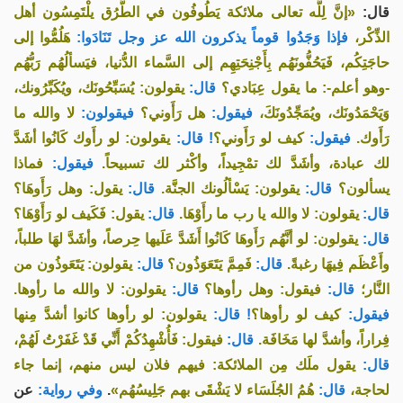
قال:
«إنَّ لِلَّه تعالى ملائكة يَطُوفُون في الطُّرُق يلْتَمِسُون أهل
الذِّكْر،
فإذا وَجَدُوا قوماً يذكرون الله عز وجل تَنَادَوا:
هَلُمُّوا إلى
حاجَتِكُم، فَيَحُفُّونَهُم بِأَجْنِحَتِهِم إلى السَّماء الدُّنيا، فيَسألُهُم رَبُّهُم
-وهو أعلم-: ما يقول عِبَادي؟
قال:
يقولون: يُسَبِّحُونَك، ويُكَبِّرُونك،
وَيَحْمَدُونَك، ويُمَجِّدُونَكَ،
فيقول:
هل رَأَوني؟
فيقولون:
لا والله ما
رَأَوك.
فيقول:
كيف لو رَأَوني؟
! قال:
يقولون: لو رأَوك كَانُوا أشَدَّ
لك عبادة، وأشَدَّ لك تمْجِيداً، وأكْثر لك تسبيحاً.
فيقول:
فماذا
يسألون؟
قال:
يقولون: يَسْألُونك الجنَّة.
قال:
يقول: وهل رَأَوهَا؟
قال:
يقولون: لا والله يا رب ما رأَوْهَا.
قال:
يقول: فَكَيف لو رَأَوْهَا؟
قال:
يقولون: لو أنَّهُم رَأَوهَا كَانُوا أَشَدَّ عَلَيها حِرصاً، وأشَدَّ لهَا طلباً،
وأَعْظَم فِيهَا رغبةً.
قال:
فَمِمَّ يَتَعَوَذُون؟
قال:
يقولون: يَتَعَوذُون من
النَّار؛
قال:
فيقول: وهل رأوها؟
قال:
يقولون: لا والله ما رأوها.
فيقول:
كيف لو رأوها؟
! قال:
يقولون: لو رأوها كانوا أشدَّ مِنها
فِراراً، وأشدَّ لها مَخَافَة.
قال:
فيقول: فَأُشْهِدُكُمْ أَنِّي قَدْ غَفَرْتُ لَهُمْ،
قال:
يقول ملَك مِن الملائكة: فيهم فلان ليس منهم، إنما جاء
عن
وفي رواية:
.
هُمُ الجُلَسَاء لا يَشْقَى بهم جَلِيسُهُم»
قال:
لحاجة،