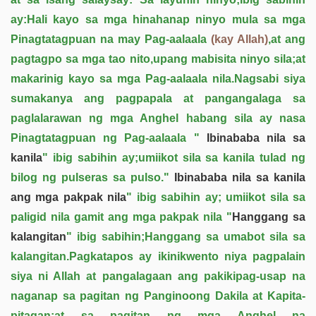
ay:Hali kayo sa mga hinahanap ninyo mula sa mga
Pinagtatagpuan na may Pag-aalaala
(kay Allah)
,at ang
pagtagpo sa mga tao nito,upang mabisita ninyo sila;at
makarinig kayo sa mga Pag-aalaala nila.Nagsabi siya
sumakanya ang pagpapala at pangangalaga sa
paglalarawan ng mga Anghel habang sila ay nasa
Pinagtatagpuan ng Pag-aalaala "
Ibinababa nila sa
kanila
" ibig sabihin ay;umiikot sila sa kanila tulad ng
bilog ng pulseras sa pulso."
Ibinababa nila sa kanila
ang mga pakpak nila
" ibig sabihin ay; umiikot sila sa
paligid nila gamit ang mga pakpak nila "
Hanggang sa
kalangitan
" ibig sabihin;Hanggang sa umabot sila sa
kalangitan.Pagkatapos ay ikinikwento niya pagpalain
siya ni Allah at pangalagaan ang pakikipag-usap na
naganap sa pagitan ng Panginoong Dakila at Kapita-
pitagan;at sa pagitan ng mga Anghel na