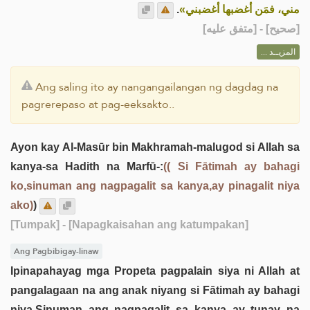
.
مني، فمَن أغضبها أغضبني»
] - [متفق عليه]
صحيح
[
المزيــد ...
Ang saling ito ay nangangailangan ng dagdag na
pagrerepaso at pag-eeksakto..
Ayon kay Al-Masūr bin Makhramah-malugod si Allah sa
kanya-sa Hadith na Marfū-:
(( Si Fātimah ay bahagi
ko,sinuman ang nagpagalit sa kanya,ay pinagalit niya
ako)
)
[Tumpak]
- [Napagkaisahan ang katumpakan]
Ang Pagbibigay-linaw
Ipinapahayag mga Propeta pagpalain siya ni Allah at
pangalagaan na ang anak niyang si Fātimah ay bahagi
niya,Sinuman ang nagpagalit sa kanya ay tunay na