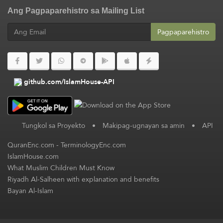
Ang Pagpaparehistro sa Mailing List
Pagpaparehistro
github.com/IslamHouse-API
Tungkol sa Proyekto
•
Makipag-ugnayan sa amin
•
API
QuranEnc.com
-
TerminologyEnc.com
IslamHouse.com
What Muslim Children Must Know
Riyadh Al-Salheen with explanation and benefits
Bayan Al-Islam