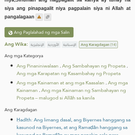
siya ang pinapagalit niya pagpalain siya ni Allah at
pangalagaan
Ang Paglalahad ng mga Salin
Ang Wika:
الإنجليزية
الأوردية
الإسبانية
Ang Karagdagan
(14)
Ang mga Kategorya
Ang Pinaniniwalaan
.
Ang Sambahayan ng Propeta
.
Ang mga Karapatan ng Kasambahay ng Propeta
Ang mga Kainaman at ang mga Kaasalan
.
Ang mga
Kainaman
.
Ang mga Kainaman ng Sambahayan ng
Propeta – malugod si Allāh sa kanila
Ang Karagdagan
Ḥadīth: Ang limang dasal, ang Biyernes hanggang sa
kasunod na Biyernes, at ang Ramaḍān hanggang sa
kasunod na Ramaḍān ay mga panakip-sala para