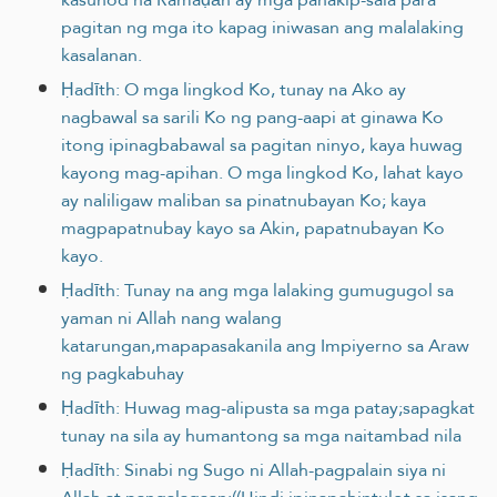
pagitan ng mga ito kapag iniwasan ang malalaking
kasalanan.
Ḥadīth: O mga lingkod Ko, tunay na Ako ay
nagbawal sa sarili Ko ng pang-aapi at ginawa Ko
itong ipinagbabawal sa pagitan ninyo, kaya huwag
kayong mag-apihan. O mga lingkod Ko, lahat kayo
ay naliligaw maliban sa pinatnubayan Ko; kaya
magpapatnubay kayo sa Akin, papatnubayan Ko
kayo.
Ḥadīth: Tunay na ang mga lalaking gumugugol sa
yaman ni Allah nang walang
katarungan,mapapasakanila ang Impiyerno sa Araw
ng pagkabuhay
Ḥadīth: Huwag mag-alipusta sa mga patay;sapagkat
tunay na sila ay humantong sa mga naitambad nila
Ḥadīth: Sinabi ng Sugo ni Allah-pagpalain siya ni