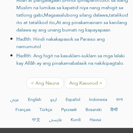
Allah at pangalagaan:((Hindi ipinapahintulot sa isang
Muslim na lumikas sa kapatid niya nang mahigit sa
tatlong gabi;Magsasalubong silang dalawa,tatalikod
ito at tatalikod ito,At ang pinakamainam sa kanilang
dalawa ay ang unang bumati ng kapayapaan
Ḥadīth: Hindi nakakapasok sa Paraiso ang
namumutol
Ḥadīth: Ang higit na kasuklam-suklam sa mga lalaki
kay Allāh ay ang pinakamabalasik na nakikipagtalo.
< Ang Nauna
Ang Kasunod >
عربي
English
اردو
Español
Indonesia
বাংলা
Français
Türkçe
Русский
Bosanski
हिन्दी
中文
فارسی
Kurdî
Hausa