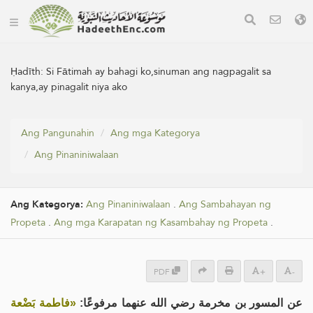
Ḥadīth:
Si Fātimah ay bahagi ko,sinuman ang nagpagalit sa
kanya,ay pinagalit niya ako
Ang Pangunahin
Ang mga Kategorya
Ang Pinaniniwalaan
Ang Kategorya:
Ang Pinaniniwalaan
.
Ang Sambahayan ng
Propeta
.
Ang mga Karapatan ng Kasambahay ng Propeta
.
PDF
+
-
عن المسور بن مخرمة رضي الله عنهما مرفوعًا:
«فاطمة بَضْعة