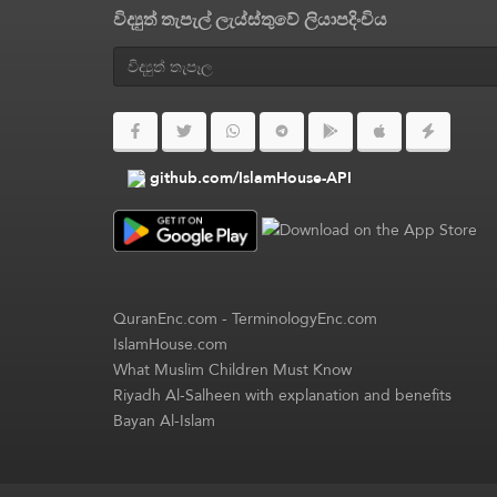
විද්‍යුත් තැපැල් ලැය්ස්තුවේ ලියාපදිංචිය
github.com/IslamHouse-API
QuranEnc.com
-
TerminologyEnc.com
IslamHouse.com
What Muslim Children Must Know
Riyadh Al-Salheen with explanation and benefits
Bayan Al-Islam