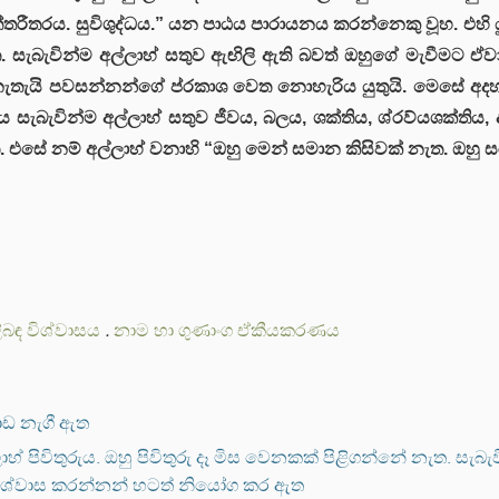
තරීතරය. සුවිශුද්ධය.” යන පාඨය පාරායනය කරන්නෙකු වූහ. එහි යු
සැබැවින්ම අල්ලාහ් සතුව ඇඟිලි ඇති බවත් ඔහුගේ මැවීමට ඒවා 
නැතැයි පවසන්නන්ගේ ප්රකාශ වෙත නොහැරිය යුතුයි. මෙසේ අද
සැබැවින්ම අල්ලාහ් සතුව ජීවය, බලය, ශක්තිය, ශ්රව්යශක්තිය, 
එසේ නම් අල්ලාහ් වනාහි “ඔහු මෙන් සමාන කිසිවක් නැත. ඔහු සර
ළිබඳ විශ්වාසය
.
නාම හා ගුණාංග ඒකීයකරණය
ොඩ නැගී ඇත
හ් පිවිතුරුය. ඔහු පිවිතුරු දෑ මිස වෙනකක් පිළිගන්නේ නැත. සැ
විශ්වාස කරන්නන් හටත් නියෝග කර ඇත