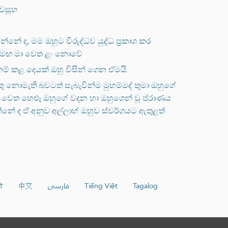
ැවසූහ
 ද, මම ඔහුට විරුද්ධව යුද්ධ ප්‍රකාශ කර
 සමඟ මා වෙත ළං නොවේ
නම් කළ දෙයක් ඔහු විසින් ගෙන ඒමයි.
කු නොමැති බවටත් සැබැවින්ම මුහම්මද් තුමා ඔහුගේ
ම් වෙත හෙළූ ඔහුගේ වදන හා ඔහුගෙන් වූ ප්රාණය
්නේ ද ඒ අනුව අල්ලාහ් ඔහුව ස්වර්ගයට ඇතුළත්
ी
中文
فارسی
Tiếng Việt
Tagalog