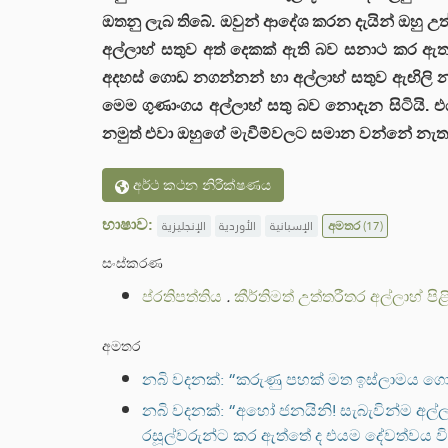
ඔතනු ලැබ තිබේ. ඔවුන් ආදේශ කරන දැයින් ඔහු උත්
අල්ලාහ් සතුව අත් දෙකක් ඇති බව සනාථ කර ඇත. 
අදහස් ගොඩ නගන්නන් හා අල්ලාහ් සතුව ඇඟිලි 
මෙම ගුණාංගය අල්ලාහ් සතු බව නොදැන සිටියි. එය 
නමුත් එවා ඔහුගේ මැවීම්වලට සමාන වන්නේ නැත. 
අර්ථ කථන නිරීක්ෂණය
භාෂාව:
الإنجليزية
الأوردية
الإسبانية
අමතර
(17)
සංස්කරණ
ප්රතිපත්තිය
.
කීර්තිමත් උත්තරීතර අල්ලාහ් පි
අමතර
නබි වදනක්: “කරුණු පහක් මත ඉස්ලාමය ග
නබි වදනක්: “අහෝ ජනයිනි! සැබැවින්ම අල්ලා
රසූල්වරුන්ට කර ඇත්තේ ද එයම දේවත්වය 