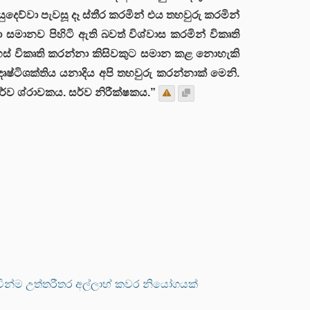
දෙව්වා පැවසූ දෑ ස්තීර කරමින් එය තහවුරු කරමින්
සමානව පිහිටි ඇති බවත් විශ්වාස කරමින් විකෘති
හස් විකෘති කරන්නා කිසිවකුට සමාන කළ නොහැකි
දෘෂ්ටිශක්තිය යනාදිය අපි තහවුරු කරන්නාක් මෙනි.
්ව ශ්රාවකය. සර්ව නිරීක්ෂකය.”
බැවින්ම උත්තරීතර අල්ලාහ් කවර නියෝගයක්