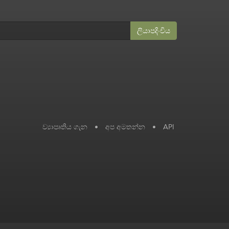
ලියාපදිංචිය
ව්‍යාපෘතිය ගැන
•
අප අමතන්න
•
API