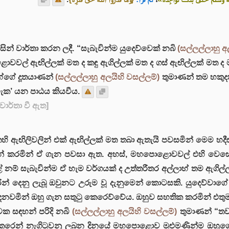
ිසින් වාර්තා කරන ලදී. “සැබැවින්ම යුදෙව්වෙක් නබි
(සල්ලල්ලාහු අ
වවල් ඇඟිල්ලක් මත ද කඳු ඇගිල්ලක් මත ද ගස් ඇඟිල්ලක් මත ද මැ
ාහ්ගේ දූතයාණන්
(සල්ලල්ලාහු අලයිහි වසල්ලම්)
තුමාණන් තම හකුදත
ැක’ යන පාඨය කියවීය.
ි වාර්තා වී ඇත]
 ඇඟිලිවලින් එක් ඇඟිල්ලක් මත තබා ඇතැයි පවසමින් මෙම හදීස
න් කරමින් ඒ ගැන පවසා ඇත. අහස්, මහපොළොවවල් එහි වෙසෙන
 නම් සැබැවින්ම ඒ හැම වර්ගයක් ද උත්තරීතර අල්ලාහ් තම ඇගි
රින් දෙනු ලැබූ ඔවුනට උරුම වූ දැනුමෙන් කොටසකි. යුදෙව්වාග
මය දනවමින් ඔහු ගැන සතුටු කෙරෙව්වේය. ඔහුව සහතික කරමින් 
ාවක සඳහන් පරිදි නබි
(සල්ලල්ලාහු අලයිහි වසල්ලම්)
තුමාණන් “තවද
ෙරෙන් නැගිටුවනු ලබන දිනයේ මහපොළොව මුළුමණින්ම ඔහුගේ