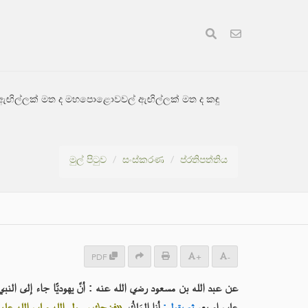
හස් ඇඟිල්ලක් මත ද මහපොළොවවල් ඇඟිල්ලක් මත ද කඳු
මුල් පිටුව
සංස්කරණ
ප්රතිපත්තිය
PDF
+
-
عن عبد الله بن مسعود رضي الله عنه : أنَّ يهوديًّا جاء إلى ال ،
على إصبع،
ثم يقول:
أنا المَلِكُ.
فضحك رسول الله صلى الله عليه و»