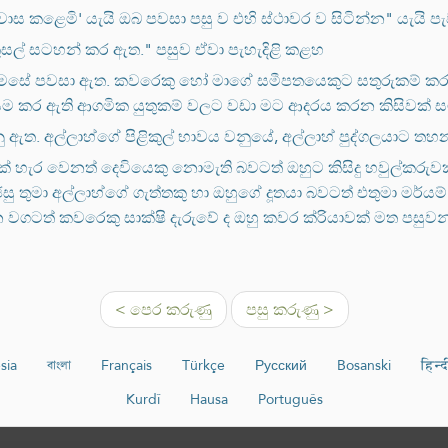
ාස කළෙමි' යැයි ඔබ පවසා පසු ව එහි ස්ථාවර ව සිටින්න" යැයි ප
අකුසල් සටහන් කර ඇත." පසුව ඒවා පැහැදිළි කළහ
 මෙසේ පවසා ඇත. කවරෙකු හෝ මාගේ සමීපතයෙකුට සතුරුකම් කරන්නේ
නියම කර ඇති ආගමික යුතුකම් වලට වඩා මට ආදරය කරන කිසිවක්
රනු ඇත. අල්ලාහ්ගේ පිළිකුල් භාවය වනුයේ, අල්ලාහ් පුද්ගලයාට තහ
ණක් හැර වෙනත් දෙවියෙකු නොමැති බවටත් ඔහුට කිසිදු හවුල්කරුව
ු තුමා අල්ලාහ්ගේ ගැත්තකු හා ඔහුගේ දූතයා බවටත් එතුමා මර්ය
 වගටත් කවරෙකු සාක්ෂි දැරුවේ ද ඔහු කවර ක්රියාවක් මත පසුවන
< පෙර කරුණු
පසු කරුණු >
sia
বাংলা
Français
Türkçe
Русский
Bosanski
हिन्द
Kurdî
Hausa
Português