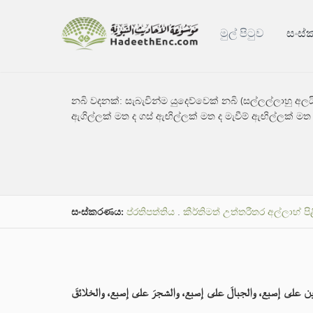
මුල් පිටුව
සංස
නබි වදනක්:
සැබැවින්ම යුදෙව්වෙක් නබි (සල්ලල්ලාහු අ
ඇගිල්ලක් මත ද ගස් ඇඟිල්ලක් මත ද මැවීම් ඇඟිල්ලක් මත 
සංස්කරණය:
ප්රතිපත්තිය
.
කීර්තිමත් උත්තරීතර අල්ලාහ් පි
ضين على إصبع، والجبالَ على إصبع، والشجرَ على إصبع، والخلائقَ