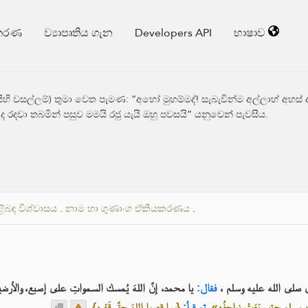
්කරණ
ව්‍යාපෘතිය ගැන
Developers API
භාෂාව
ලයිහි වසල්ලම්) තුමා වෙත පැමණ: “අහෝ මුහම්මද්! සැබැවින්ම අල්ලාහ් අ
ද රදවා තබමින් පසුව මමයි රජු යැයි ඔහු පවසයි” යනුවෙන් පැවසීය.
ළිබඳ විශ්වාසය
.
නාම හා ගුණාංග ඒකීයකරණය
.
نبي صلى الله عليه وسلم
فقال:
يا محمد، إنَّ اللهَ يُمسك السمواتِ على إصبع، والأر
.
{وما قدروا اللهَ حقَّ قَدْرِه}
ثم قرأ:
،
«سلم حتى بَدَتْ نواجِذُه