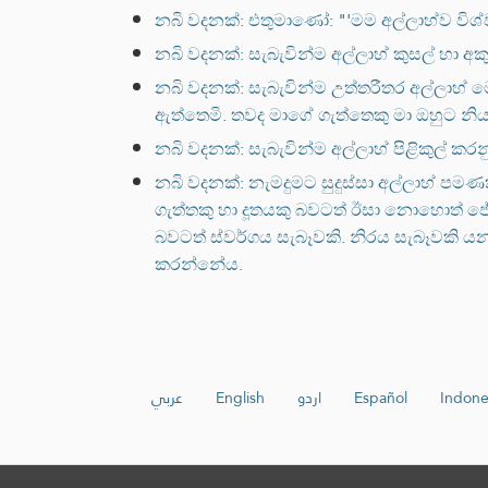
නබි වදනක්: එතුමාණෝ: "'මම අල්ලාහ්ව විශ්ව
නබි වදනක්: සැබැවින්ම අල්ලාහ් කුසල් හා 
නබි වදනක්: සැබැවින්ම උත්තරීතර අල්ලාහ්
ඇත්තෙමි. තවද මාගේ ගැත්තෙකු මා ඔහුට 
නබි වදනක්: සැබැවින්ම අල්ලාහ් පිළිකුල් ක
නබි වදනක්: නැමදුමට සුදුස්සා අල්ලාහ් පම
ගැත්තකු හා දූතයකු බවටත් ඊසා නොහොත් ජේස
බවටත් ස්වර්ගය සැබෑවකි. නිරය සැබෑවකි යන
කරන්නේය.
عربي
English
اردو
Español
Indone