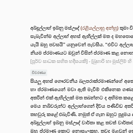
අබ්දුල්ලාහ් ඉබ්නු මස්ඌද්
(රළියල්ලාහු අන්හු)
තුමා ව
සැබැවින්ම අල්ලාහ් අහස් ඇඟිල්ලක් මත ද මහපොළො
යැයි ඔහු පවසයි” යනුවෙන් පැවසීය. “එවිට අල්ල
නියම ප්රමාණයට ඔවුන් විසින් ප්රමාණ කළ නොහ
[පූර්ව සාධක සහිත හදීසයකි]
- [බුහාරි හා මුස්ලිම් හ
විවරණය
සියලු අහස් ගෞරවනීය බලපරාක්රමාණන්ගේ අතෙහි
හා ප්රමාණයෙන් මවා ඇති මැවීම් එකිනෙක ගණ
අතරින් එක් ඇඟිල්ලක් මත තබන්නට ද අභිමත කළේ
මෙය නබිවරුන්ට අල්ලාහ්ගෙන් දිව්ය පණිවිඩ අත
තහවුරු කළේ එබැවිණි. නමුත් ඒ ගැන ඔහුට පුදු
අබ්දුල්ලාහ් ඉබ්නු මස්ඌද් වාර්තා කළ තවත් වාර්ත
ඔහු ප්රමාණ කොට නොසැලකූහ. තවද මළවුන් ක