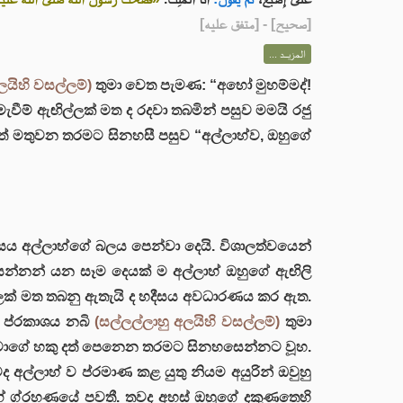
] - [متفق عليه]
صحيح
[
المزيــد ...
ලයිහි වසල්ලම්)
තුමා වෙත පැමණ: “අහෝ මුහම්මද්!
වීම් ඇඟිල්ලක් මත ද රදවා තබමින් පසුව මමයි රජු
් මතුවන තරමට සිනහසී පසුව “අල්ලාහ්ව, ඔහුගේ
ය අල්ලාහ්ගේ බලය පෙන්වා දෙයි. විශාලත්වයෙන්
්නන් යන සෑම දෙයක් ම අල්ලාහ් ඔහුගේ ඇඟිලි
ල්ලක් මත තබනු ඇතැයි ද හදීසය අවධාරණය කර ඇත.
ේ ප්රකාශය නබි
(සල්ලල්ලාහු අලයිහි වසල්ලම්)
තුමා
එතුමාගේ හකු දත් පෙනෙන තරමට සිනහසෙන්නට වූහ.
 අල්ලාහ් ව ප්රමාණ කළ යුතු නියම අයුරින් ඔවුහු
 ග්රහණයේ පවතී. තවද අහස් ඔහුගේ දකුණතෙහි