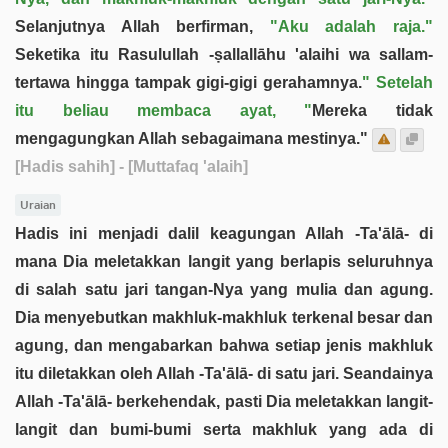
Selanjutnya Allah berfirman,
"Aku adalah raja."
Seketika itu Rasulullah -ṣallallāhu 'alaihi wa sallam-
tertawa hingga tampak gigi-gigi gerahamnya.
" Setelah
itu beliau membaca ayat, "
Mereka tidak
mengagungkan Allah sebagaimana mestinya."
[Hadis sahih]
- [Muttafaq 'alaih]
Uraian
Hadis ini menjadi dalil keagungan Allah -Ta'ālā- di
mana Dia meletakkan langit yang berlapis seluruhnya
di salah satu jari tangan-Nya yang mulia dan agung.
Dia menyebutkan makhluk-makhluk terkenal besar dan
agung, dan mengabarkan bahwa setiap jenis makhluk
itu diletakkan oleh Allah -Ta'ālā- di satu jari. Seandainya
Allah -Ta'ālā- berkehendak, pasti Dia meletakkan langit-
langit dan bumi-bumi serta makhluk yang ada di