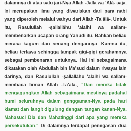
dalamnya di atas satu jari-Nya Allah -Jalla wa 'Alā- saja.
Ini merupakan ilmu yang diwariskan dari para nabi
yang diperoleh melalui wahyu dari Allah -Ta'ālā-. Untuk
itu, Rasulullah -ṣallallāhu 'alaihi wa sallam-
membenarkan ucapan orang Yahudi itu. Bahkan beliau
merasa kagum dan senang dengannya. Karena itu,
beliau tertawa sehingga tampak gigi-gigi gerahamnya
sebagai pembenaran untuknya. Hal ini sebagaimana
dikatakan oleh Abdullah bin Ma'sud dalam riwayat lain
darinya, dan Rasulullah -ṣallallāhu 'alaihi wa sallam-
membaca firman Allah -Ta'ālā-,
"Dan mereka tidak
mengagungkan Allah sebagaimana mestinya padahal
bumi seluruhnya dalam genggaman-Nya pada hari
kiamat dan langit digulung dengan tangan kanan-Nya.
Mahasuci Dia dan Mahatinggi dari apa yang mereka
persekutukan."
Di dalamnya terdapat penegasan dua