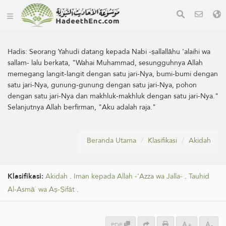
Hadis:
Seorang Yahudi datang kepada Nabi -ṣallallāhu 'alaihi wa
sallam- lalu berkata, "Wahai Muhammad, sesungguhnya Allah
memegang langit-langit dengan satu jari-Nya, bumi-bumi dengan
satu jari-Nya, gunung-gunung dengan satu jari-Nya, pohon
dengan satu jari-Nya dan makhluk-makhluk dengan satu jari-Nya."
Selanjutnya Allah berfirman, "Aku adalah raja."
Beranda Utama
Klasifikasi
Akidah
Klasifikasi:
Akidah
.
Iman kepada Allah -'Azza wa Jalla-
.
Tauhid
Al-Asmā` wa Aṣ-Ṣifāt
.
PDF
+
-