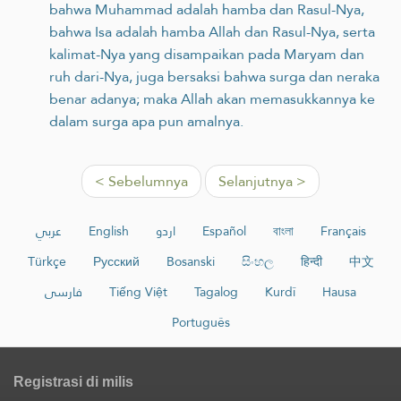
bahwa Muhammad adalah hamba dan Rasul-Nya,
bahwa Isa adalah hamba Allah dan Rasul-Nya, serta
kalimat-Nya yang disampaikan pada Maryam dan
ruh dari-Nya, juga bersaksi bahwa surga dan neraka
benar adanya; maka Allah akan memasukkannya ke
dalam surga apa pun amalnya.
< Sebelumnya
Selanjutnya >
عربي
English
اردو
Español
বাংলা
Français
Türkçe
Русский
Bosanski
සිංහල
हिन्दी
中文
فارسی
Tiếng Việt
Tagalog
Kurdî
Hausa
Português
Registrasi di milis