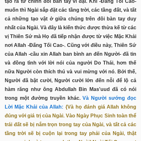
tạo ra từ chính đôi bàn tay vĩ đại. Khi -Đấng Tối Cao-
muốn thì Ngài sắp đặt các tầng trời, các tầng đất, và tất
cả những tạo vật ở giữa chúng trên đôi bàn tay duy
nhất của Ngài. Và đây là kiến thức được thừa kế từ các
vị Thiên Sứ mà Họ đã tiếp nhận được từ việc Mặc Khải
nơi Allah -Đấng Tối Cao-. Cũng với điều này, Thiên Sứ
của Allah -cầu xin Allah ban bình an đến Người- đã tin
và đồng tình với lời nói của người Do Thái, hơn thế
nữa Người còn thích thú và vui mừng với nó. Bởi thế,
Người đã bật cười, Người cười lớn đến nỗi để lộ cả
hàm răng như ông Abdullah Bin Mas'uud đã có nói
trong một đường truyền khác.
Và Người sướng đọc
Lời Mặc Khải của Allah:
{Và họ đánh giá Allah không
đúng với giá trị của Ngài. Vào Ngày Phục Sinh toàn thể
trái đất sẽ bị nắm trọn trong tay của Ngài, và tất cả các
tầng trời sẽ bị cuộn lại trong tay phải của Ngài, thật