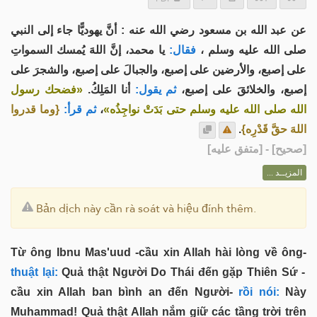
عن عبد الله بن مسعود رضي الله عنه : أنَّ يهوديًّا جاء إلى النبي
صلى الله عليه وسلم ،
فقال:
يا محمد، إنَّ اللهَ يُمسك السمواتِ
على إصبع، والأرضين على إصبع، والجبالَ على إصبع، والشجرَ على
إصبع، والخلائقَ على إصبع،
ثم يقول:
أنا المَلِكُ.
«فضحك رسول
{وما قدروا
ثم قرأ:
،
الله صلى الله عليه وسلم حتى بَدَتْ نواجِذُه»
.
اللهَ حقَّ قَدْرِه}
] - [متفق عليه]
صحيح
[
المزيــد ...
Bản dịch này cần rà soát và hiệu đính thêm.
Từ ông Ibnu Mas'uud -cầu xin Allah hài lòng về ông-
thuật lại:
Quả thật Người Do Thái đến gặp Thiên Sứ -
cầu xin Allah ban bình an đến Người-
rồi nói:
Này
Muhammad! Quả thật Allah nắm giữ các tầng trời trên