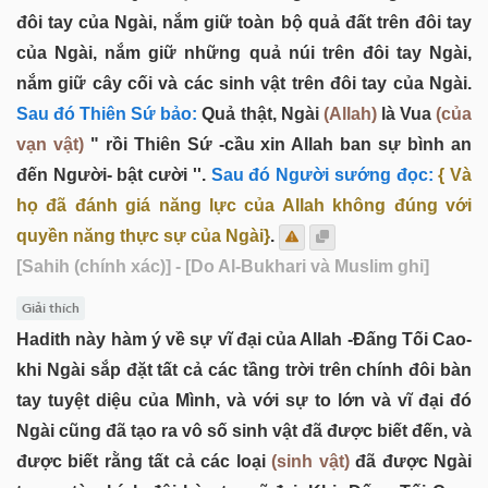
đôi tay của Ngài, nắm giữ toàn bộ quả đất trên đôi tay
của Ngài, nắm giữ những quả núi trên đôi tay Ngài,
nắm giữ cây cối và các sinh vật trên đôi tay của Ngài.
Sau đó Thiên Sứ bảo:
Quả thật, Ngài
(Allah)
là Vua
(của
vạn vật)
" rồi Thiên Sứ -cầu xin Allah ban sự bình an
đến Người- bật cười
''.
Sau đó Người sướng đọc:
{ Và
họ đã đánh giá năng lực của Allah không đúng với
quyền năng thực sự của Ngài}
.
[Sahih (chính xác)]
- [Do Al-Bukhari và Muslim ghi]
Giải thích
Hadith này hàm ý về sự vĩ đại của Allah -Đấng Tối Cao-
khi Ngài sắp đặt tất cả các tầng trời trên chính đôi bàn
tay tuyệt diệu của Mình, và với sự to lớn và vĩ đại đó
Ngài cũng đã tạo ra vô số sinh vật đã được biết đến, và
được biết rằng tất cả các loại
(sinh vật)
đã được Ngài