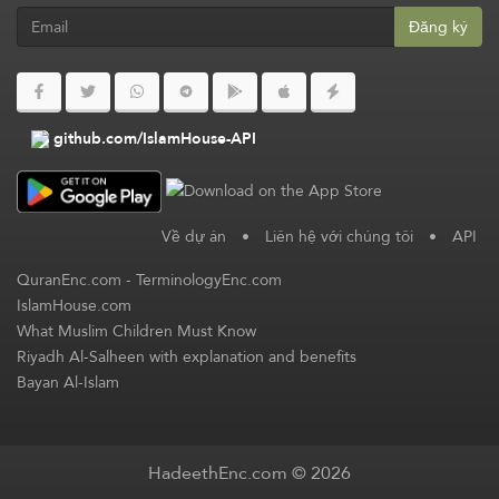
Đăng ký
github.com/IslamHouse-API
Về dự án
•
Liên hệ với chúng tôi
•
API
QuranEnc.com
-
TerminologyEnc.com
IslamHouse.com
What Muslim Children Must Know
Riyadh Al-Salheen with explanation and benefits
Bayan Al-Islam
HadeethEnc.com © 2026