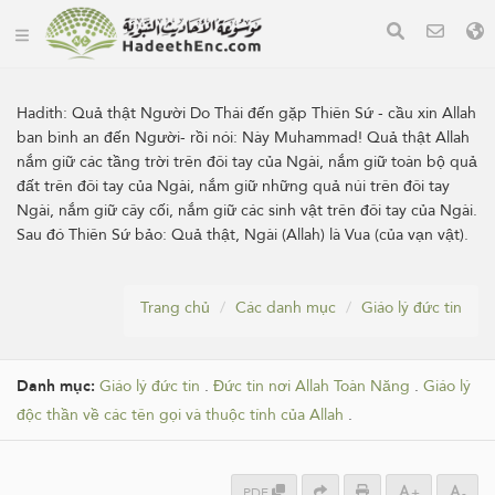
Hadith:
Quả thật Người Do Thái đến gặp Thiên Sứ - cầu xin Allah
ban bình an đến Người- rồi nói: Này Muhammad! Quả thật Allah
nắm giữ các tầng trời trên đôi tay của Ngài, nắm giữ toàn bộ quả
đất trên đôi tay của Ngài, nắm giữ những quả núi trên đôi tay
Ngài, nắm giữ cây cối, nắm giữ các sinh vật trên đôi tay của Ngài.
Sau đó Thiên Sứ bảo: Quả thật, Ngài (Allah) là Vua (của vạn vật).
Trang chủ
Các danh mục
Giáo lý đức tin
Danh mục:
Giáo lý đức tin
.
Đức tin nơi Allah Toàn Năng
.
Giáo lý
độc thần về các tên gọi và thuộc tính của Allah
.
PDF
+
-