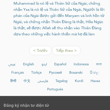
Muhammad là nô lệ và Thiên Sứ của Ngài; chứng
nhận Ysa là nô lệ và Thiên Sứ của Ngài, Người là lời
phán của Ngài được gửi đến Maryam và linh hồn từ
Ngài; và chứng nhận Thiên Đàng là thật, Hỏa Ngục
là thật, sẽ được Allah sẽ thu nhận vào Thiên Đàng
dựa theo những việc hành thiện mà họ đã làm
< Trước
Tiếp theo >
عربي
English
اردو
Español
Indonesia
বাংলা
Français
Türkçe
Русский
Bosanski
සිංහල
हिन्दी
中文
فارسی
Tagalog
Kurdî
Hausa
Português
Đăng ký nhận tư điện tử