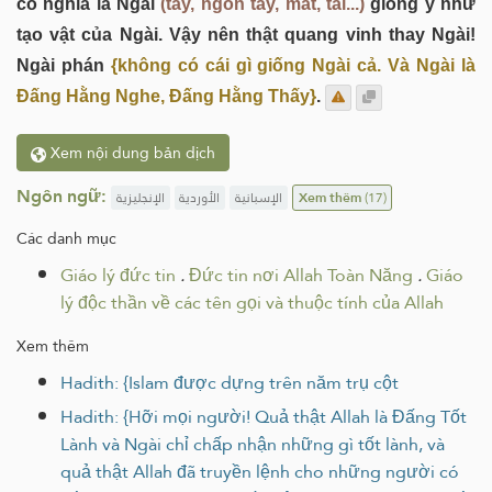
có nghĩa là Ngài
(tay, ngón tay, mắt, tai...)
giống y như
tạo vật của Ngài. Vậy nên thật quang vinh thay Ngài!
Ngài phán
{không có cái gì giống Ngài cả. Và Ngài là
Đấng Hằng Nghe, Đấng Hằng Thấy}
.
Xem nội dung bản dịch
Ngôn ngữ:
الإنجليزية
الأوردية
الإسبانية
Xem thêm
(17)
Các danh mục
Giáo lý đức tin
.
Đức tin nơi Allah Toàn Năng
.
Giáo
lý độc thần về các tên gọi và thuộc tính của Allah
Xem thêm
Hadith: {Islam được dựng trên năm trụ cột
Hadith: {Hỡi mọi người! Quả thật Allah là Đấng Tốt
Lành và Ngài chỉ chấp nhận những gì tốt lành, và
quả thật Allah đã truyền lệnh cho những người có