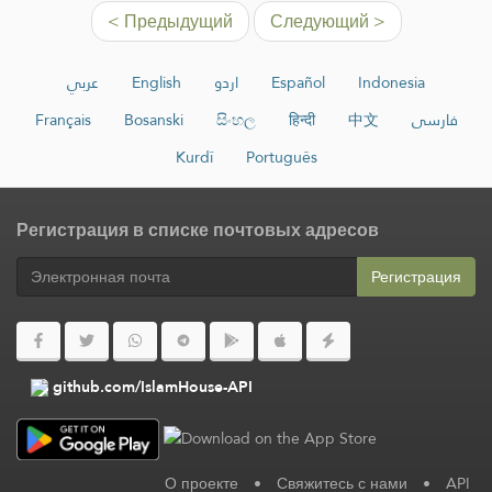
< Предыдущий
Следующий >
عربي
English
اردو
Español
Indonesia
Français
Bosanski
සිංහල
हिन्दी
中文
فارسی
Kurdî
Português
Регистрация в списке почтовых адресов
Регистрация
github.com/IslamHouse-API
О проекте
•
Свяжитесь с нами
•
API