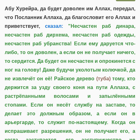
Абу Хурейра, да будет доволен им Аллах, передал,
что Посланник Аллаха, да благословит его Аллах и
приветствует,
сказал:
"Несчастен раб динара,
несчастен раб дирхема, несчастен раб одежды,
несчастен раб убранства! Если ему даруется что-
либо, то он доволен, а если он не получает ничего,
то сердится. Да будет он несчастен и опрокинется с
ног на голову! Даже будучи уколотым колючкой, да
не извлечёт он её! Райское дерево
(туба)
тому, кто
держится за узду своего коня на пути Аллаха, с
растрёпанными волосами и запылёнными
стопами. Если он несёт службу на заставе, то
делает это должным образом, а если он в
арьергарде, то служит по-настоящему. Когда он
испрашивает разрешения, он не получает его, а
когда заступается, его заступничество не