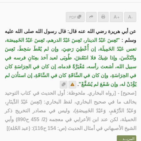
PDF
+
-
عن أبي هريرة رضي الله عنه قال: قال رسول الله صلى الله عليه
وسلم :
"تَعِسَ عَبْدُ الدينار، تَعِسَ عَبْدُ الدرهم، تَعِسَ عَبْدُ الخَمِيصَة،
تعس عَبْدُ الخَمِيلَة، إن أُعْطِيَ رَضِيَ، وإن لم يُعْطَ سَخِطَ، تَعِسَ
وانْتَكَسَ، وإذا شِيكَ فلا انتَقَشَ، طُوبَى لعبد آخذ بعِنَانِ فرسه في
سبيل الله، أشعث رأسه، مُغْبَرَّةً قدماه، إن كان في الحِرَاسَةِ كان
في الحِرَاسَةِ، وإن كان في السَّاقَةِ كان في السَّاقَةِ، إن استأذن لم
.
يُؤْذَنْ له، وإن شَفَعَ لم يُشَفَّعْ"
] - [رواه البخاري. ملحوظة: أول الحديث في كتاب التوحيد
صحيح
[
يخالف ما في صحيح البخاري، لفظ البخاري: (تَعِسَ عَبْدُ الدِّينَارِ،
وَعَبْدُ الدِّرْهَمِ، وَعَبْدُ الخَمِيصَةِ)، وليس في مصادر التخريج ذكر
الخميلة، لكن عند ابن الأعرابي في معجمه (2/ 455 ح890) وأبي
الشيخ الأصبهاني في أمثال الحديث (ص: 154 ح116): (عبد الحُلة)]
المزيــد ...