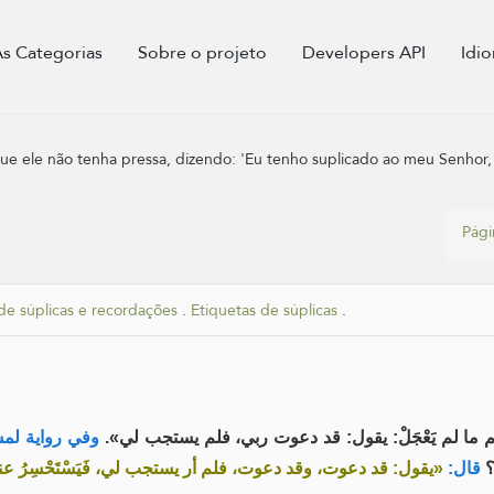
As Categorias
Sobre o projeto
Developers API
Idi
ue ele não tenha pressa, dizendo: 'Eu tenho suplicado ao meu Senhor
Págin
de súplicas e recordações
.
Etiquetas de súplicas
.
م ما لم يَعْجَلْ: يقول: قد دعوت ربي، فلم يستجب لي
وفي رواية لم:
؟
قال:
يقول: قد دعوت، وقد دعوت، فلم أر يستجب لي، فَيَسْتَحْسِرُ عند »