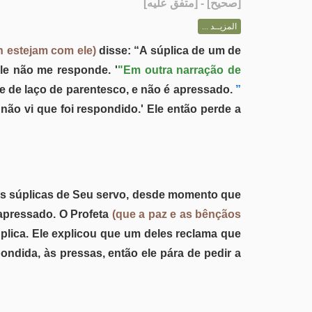
] - [متفق عليه]
صحيح
[
المزيــد ...
h estejam com ele)
disse: “A súplica de um de
le não me responde. '
"Em outra narração de
e de laço de parentesco, e não é apressado.
”
 não vi que foi respondido.' Ele então perde a
às súplicas de Seu servo, desde momento que
 apressado. O Profeta
(que a paz e as bênçãos
lica. Ele explicou que um deles reclama que
ndida, às pressas, então ele pára de pedir a