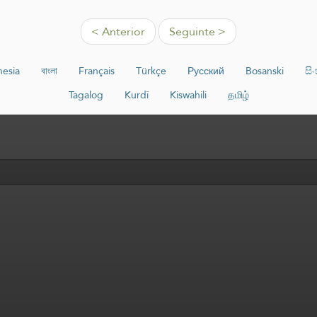
< Anterior
Seguinte >
nesia
বাংলা
Français
Türkçe
Русский
Bosanski
සි
Tagalog
Kurdî
Kiswahili
தமிழ்