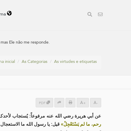
oma
, mas Ele não me responde.
a inicial
As Categorias
As virtudes e etiquetas
PDF
+
-
عن أبي هريرة رضي الله عنه مرفوعاً: يُستجاب لأحدك».
رحم، ما لم يَسْتَعْجِلْ»
قيل: يا رسول الله ما الاستعجال