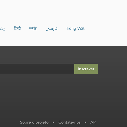
ංහල
हिन्दी
中文
فارسی
Tiếng Việt
Inscrever
Sobre o projeto
•
Contate-nos
•
API