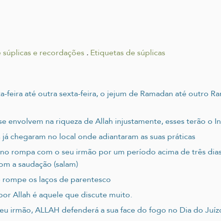
 súplicas e recordações
.
Etiquetas de súplicas
ta-feira até outra sexta-feira, o jejum de Ramadan até outro 
 envolvem na riqueza de Allah injustamente, esses terão o Inf
s já chegaram no local onde adiantaram as suas práticas
o rompa com o seu irmão por um período acima de três dias
com a saudação (salam)
e rompe os laços de parentesco
or Allah é aquele que discute muito.
eu irmão, ALLAH defenderá a sua face do fogo no Dia do Juízo