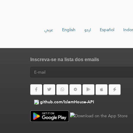
عربي
English
اردو
Español
Indo
Inscreva-se na lista dos emails
github.com/IslamHouse-API