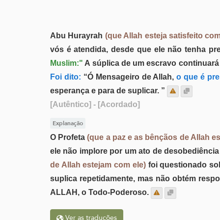
Abu Hurayrah
(que Allah esteja satisfeito com
vós é atendida, desde que ele não tenha pr
Muslim:"
A súplica de um escravo continuará 
Foi dito:
“Ó Mensageiro de Allah,
o que é pre
esperança e para de suplicar. ”
[Autêntico]
- [Acordado]
Explanação
O Profeta
(que a paz e as bênçãos de Allah e
ele não implore por um ato de desobediência
de Allah estejam com ele)
foi questionado so
suplica repetidamente, mas não obtém respos
ALLAH, o Todo-Poderoso.
Ver as traduções