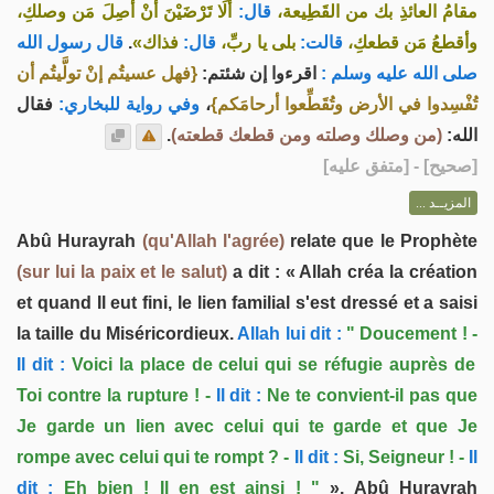
مقامُ العائذِ بك من القَطِيعة،
قال:
ألَا تَرْضَيْنَ أنْ أصِلَ مَن وصلكِ،
قال رسول الله
.
فذاك»
قال:
بلى يا ربِّ،
قالت:
وأقطعُ مَن قطعكِ،
صلى الله عليه وسلم :
اقرءوا إن شئتم:
{فهل عسيتُم إنْ تولَّيتُم أن
فقال
وفي رواية للبخاري:
،
تُفْسِدوا في الأرض وتُقَطِّعوا أرحامَكم}
.
(من وصلك وصلته ومن قطعك قطعته)
الله:
] - [متفق عليه]
صحيح
[
المزيــد ...
Abû Hurayrah
(qu'Allah l'agrée)
relate que le Prophète
(sur lui la paix et le salut)
a dit : « Allah créa la création
et quand Il eut fini, le lien familial s'est dressé et a saisi
la taille du Miséricordieux.
Allah lui dit :
" Doucement ! -
Il dit :
Voici la place de celui qui se réfugie auprès de
Toi contre la rupture ! -
Il dit :
Ne te convient-il pas que
Je garde un lien avec celui qui te garde et que Je
rompe avec celui qui te rompt ? -
Il dit :
Si, Seigneur ! -
Il
dit :
Eh bien ! Il en est ainsi ! "
». Abû Hurayrah