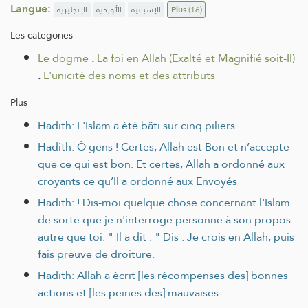
Langue:
الإنجليزية
الأوردية
الإسبانية
Plus
(16)
Les catégories
Le dogme
.
La foi en Allah (Exalté et Magnifié soit-Il)
.
L'unicité des noms et des attributs
Plus
Hadith: L'Islam a été bâti sur cinq piliers
Hadith: Ô gens ! Certes, Allah est Bon et n’accepte
que ce qui est bon. Et certes, Allah a ordonné aux
croyants ce qu’Il a ordonné aux Envoyés
Hadith: ! Dis-moi quelque chose concernant l'Islam
de sorte que je n'interroge personne à son propos
autre que toi. " Il a dit : " Dis : Je crois en Allah, puis
fais preuve de droiture.
Hadith: Allah a écrit [les récompenses des] bonnes
actions et [les peines des] mauvaises