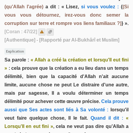
(qu'Allah l'agrée)
a dit : « Lisez,
si vous voulez :
{
(Si
vous vous détournez, irez-vous donc semer la
corruption sur terre et rompre vos liens familiaux ?)
} ».
[Coran : 47/22]
[Authentique]
- [Rapporté par Al-Bukhârî et Muslim]
Explication
Sa parole :
« Allah a créé la création et lorsqu'Il eut fini
»
: cela prouve que la création a eu lieu dans un temps
délimité, bien que la capacité d'Allah n'ait aucune
limite, aucune chose ne peut Le distraire d'une autre,
mais par sagesse, Il a voulu déterminer un temps
délimité pour achever cette œuvre précise.
Cela prouve
aussi que Ses actes sont liés à Sa volonté :
lorsqu'il
veut faire quelque chose, Il le fait.
Quand il dit :
«
Lorsqu'Il en eut fini »
, cela ne veut pas dire qu'Allah a